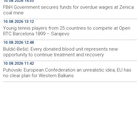
10.08.2026 14:53
FBiH Government secures funds for overdue wages at Zenica
Pezer s 18.89 metara već u kvalifikacijama okončao
14:56
coal mine
nastup na EP-u u Birminghamu
10.08.2026 13:12
Young tennis players from 25 countries to compete at Open
FBiH Government secures funds for overdue wages at
14:53
RTC Barcelona 1899 – Sarajevo
Zenica coal mine
10.08.2026 12:48
Prijatelji životinja traže zabranu korištenja konja za vuču
14:38
Buldić-Bešić: Every donated blood unit represents new
turističkih kočija
opportunity to continue treatment and recovery
10.08.2026 11:42
Saopćenje za javnost SDP BiH
14:34
Puhovski: European Confederation an unrealistic idea, EU has
no clear plan for Western Balkans