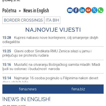
Početna
>
News in English
BORDER CROSSINGS
ITA BIH
NAJNOVIJE VIJESTI
Kupres nabavio nove kontejnere, cilj smanjenje divljih
15:28
odlagališta
Glavni odbor Sindikata RMU Zenica silazi u jamu i
15:25
priključuju se protestu rudara
Mustafić na otvaranju Bošnjačkog samita mladih: Mladi
15:16
ljudi su oslonac i budućnost naroda
Najmanje 16 osoba poginulo u Filipinima nakon devet
15:14
dana obilnih kiša
fena.news
fena.biz
Prva grupa sirijskih Kurda krenula prema gradu Ras al-
15:11
Ainu
|
NEWS IN ENGLISH
|
Najave događaja za 11. 8. 2026. godine (utorak)
15:00