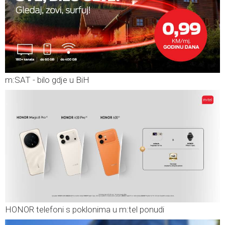
m:SAT - bilo gdje u BiH
HONOR telefoni s poklonima u m:tel ponudi