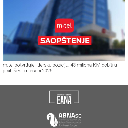
m:tel potvrđuje lidersku poziciju: 43 miliona KM dobiti u
prvih šest mjeseci 2026.