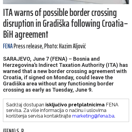
ITA warns of possible border crossing
disruption in Gradiška following Croatia–
BiH agreement
FENA
Press release, Photo: Hazim Aljović
SARAJEVO, June 7 (FENA) – Bosnia and
Herzegovina’s Indirect Taxation Authority (ITA) has
warned that a new border crossing agreement with
Croatia, if signed on Monday, could leave the
Gradiška area without any functioning border
crossing as early as Tuesday, June 9.
Sadržaj dostupan
isključivo pretplatnicima
FENA
servisa. Za više informacija o načinu i uslovima
korištenja servisa kontaktirajte
marketing@fena.ba
.
(FENA) S. R.