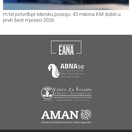
m:tel potvrđuje lidersku poziciju: 43 miliona KM dobiti u
prvih šest mjeseci 2026.