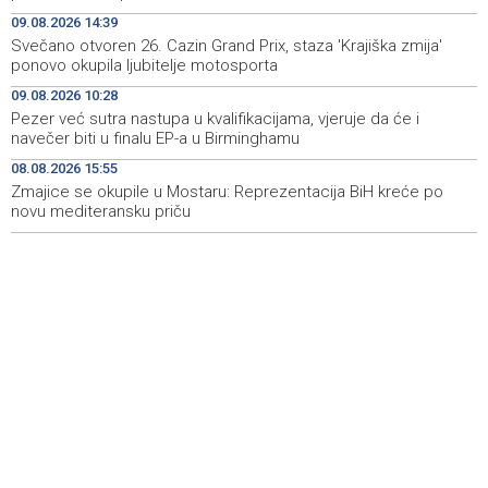
zmija' ponovo okupila ljubitelje motosporta
09.08.2026 14:39
Svečano otvoren 26. Cazin Grand Prix, staza 'Krajiška zmija'
Mostar Jazz Fest 2026. od 23. do 25. kolovoza donosi
13:20
ponovo okupila ljubitelje motosporta
tri večeri vrhunske glazbe
09.08.2026 10:28
Izraelske snage izvode nova rušenja u južnom Libanu
12:21
Pezer već sutra nastupa u kvalifikacijama, vjeruje da će i
navečer biti u finalu EP-a u Birminghamu
Mještani Kola prikupili 3.000 KM za 'Kuću nade' u
11:51
08.08.2026 15:55
Mostaru
Zmajice se okupile u Mostaru: Reprezentacija BiH kreće po
novu mediteransku priču