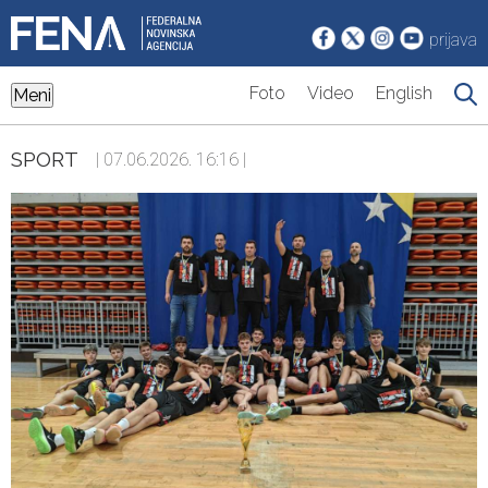
prijava
Foto
Video
English
Meni
SPORT
| 07.06.2026. 16:16 |