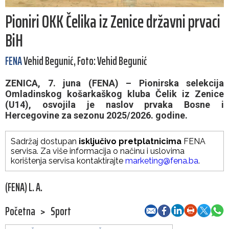
Pioniri OKK Čelika iz Zenice državni prvaci
BiH
FENA
Vehid Begunić, Foto: Vehid Begunić
ZENICA, 7. juna (FENA) – Pionirska selekcija
Omladinskog košarkaškog kluba Čelik iz Zenice
(U14), osvojila je naslov prvaka Bosne i
Hercegovine za sezonu 2025/2026. godine.
Sadržaj dostupan
isključivo pretplatnicima
FENA
servisa. Za više informacija o načinu i uslovima
korištenja servisa kontaktirajte
marketing@fena.ba
.
(FENA) L. A.
Početna
>
Sport