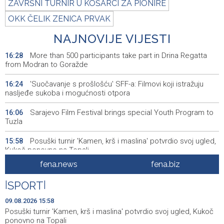
ZAVRŠNI TURNIR U KOŠARCI ZA PIONIRE
OKK ČELIK ZENICA PRVAK
NAJNOVIJE VIJESTI
More than 500 participants take part in Drina Regatta
16:28
from Modran to Goražde
'Suočavanje s prošlošću' SFF-a: Filmovi koji istražuju
16:24
nasljeđe sukoba i mogućnosti otpora
Sarajevo Film Festival brings special Youth Program to
16:06
Tuzla
Posuški turnir 'Kamen, krš i maslina' potvrdio svoj ugled,
15:58
Kukoč ponovno na Topali
fena.news
fena.biz
Priopćenje za javnost HDZ 1990
15:40
|
SPORT
|
Pentagon pozvao američke odbrambene firme da
14:53
ubrzaju proizvodnju oružja usred iscrpljenih zaliha
09.08.2026 15:58
Posuški turnir 'Kamen, krš i maslina' potvrdio svoj ugled, Kukoč
Svečano otvoren 26. Cazin Grand Prix, staza 'Krajiška
14:39
ponovno na Topali