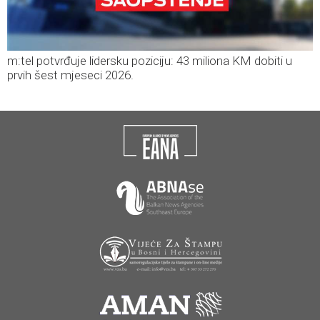
m:tel potvrđuje lidersku poziciju: 43 miliona KM dobiti u
prvih šest mjeseci 2026.