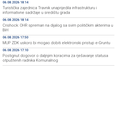
Livna
06.08.2026 18:14
Turistička zajednica Travnik unaprijedila infrastrukturu i
Novi Travnik receives first direct EU funding for UNESCO
19:45
informativne sadržaje u središtu grada
heritage project
06.08.2026 18:14
Crishock: OHR spreman na dijalog sa svim političkim akterima u
Crishock: OHR maintains an open dialogue with all
19:33
BiH
political stakeholders in BiH
06.08.2026 17:50
Velika nagrada Britanije ostaje u MotoGP kalendaru do
19:32
MUP ZDK uskoro bi mogao dobiti elektronski pristup e-Gruntu
2028. godine
06.08.2026 17:10
Postignut dogovor o daljnjim koracima za rješavanje statusa
Španska krajnja ljevica i desnica ujedinjene protiv
19:29
Maroka kao suorganizatora SP 2030.
otpuštenih radnika Komunalnog