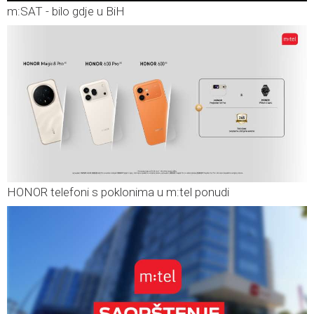
m:SAT - bilo gdje u BiH
HONOR telefoni s poklonima u m:tel ponudi