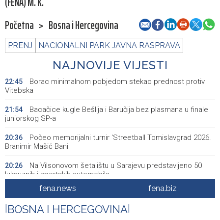
(FENA) M. K.
Početna
>
Bosna i Hercegovina
PRENJ
NACIONALNI PARK JAVNA RASPRAVA
NAJNOVIJE VIJESTI
Borac minimalnom pobjedom stekao prednost protiv
22:45
Vitebska
Bacačice kugle Bešlija i Baručija bez plasmana u finale
21:54
juniorskog SP-a
Počeo memorijalni turnir 'Streetball Tomislavgrad 2026.
20:36
Branimir Mašić Bani'
Na Vilsonovom šetalištu u Sarajevu predstavljeno 50
20:26
luksuznih i sportskih automobila
fena.news
fena.biz
Announcement of events for Friday, 7 August 2026
20:01
|
BOSNA I HERCEGOVINA
|
Drugi Festival bakri okupio mještane i posjetitelje kod
19:55