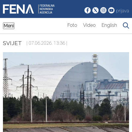
prijava
Foto
Video
English
Meni
SVIJET
| 07.06.2026. 13:36 |