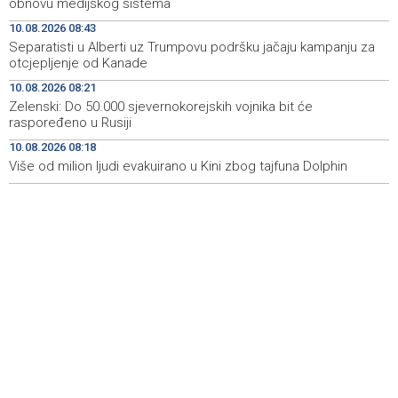
obnovu medijskog sistema
Lendo u Mokronogama: Odgovornost je izgraditi državu
12:02
10.08.2026 08:43
u kojoj se zlo nikada i nikome neće ponoviti
Separatisti u Alberti uz Trumpovu podršku jačaju kampanju za
otcjepljenje od Kanade
Potpisani kolektivni ugovori u HBŽ-u: Veće plaće u
12:00
zdravstvu, obrazovanju i upravi
10.08.2026 08:21
Zelenski: Do 50.000 sjevernokorejskih vojnika bit će
Puhovski: European Confederation an unrealistic idea,
11:42
raspoređeno u Rusiji
EU has no clear plan for Western Balkans
10.08.2026 08:18
Više od milion ljudi evakuirano u Kini zbog tajfuna Dolphin
Buldić-Bešić: Svaka doza darovane krvi predstavlja novu
11:30
priliku za nastavak liječenja i ozdravljenje