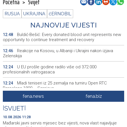
Početna
>
Svijet
RUSIJA
UKRAJINA
čERNOBIL
NAJNOVIJE VIJESTI
Buldić-Bešić: Every donated blood unit represents new
12:48
opportunity to continue treatment and recovery
Reakcije na Kosovu, u Albaniji i Ukrajini nakon izjava
12:46
Zelenskija
U EU prošle godine radilo više od 372.000
12:24
profesionalnih vatrogasaca
Mladi teniseri iz 25 zemalja na turniru Open RTC
12:24
Barcelona 1899 – Sarajevo
fena.news
fena.biz
Crveni križ ŽZH otvorio prijave za besplatno edukativno
12:11
ljetovanje djece u Novom Vinodolskom
|
SVIJET
|
Ispred Narodnog pozorišta postavljen crveni tepih uoči
12:10
10.08.2026 11:28
skorog otvaranja Sarajevo Film Festivala
Mađarski javni servis mjesec bez vijesti, nova vlast najavljuje