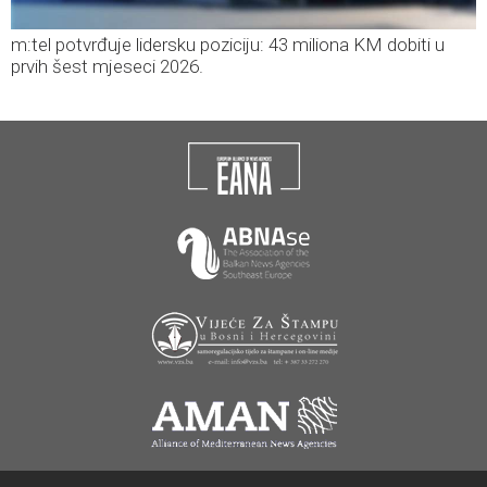
m:tel potvrđuje lidersku poziciju: 43 miliona KM dobiti u
prvih šest mjeseci 2026.