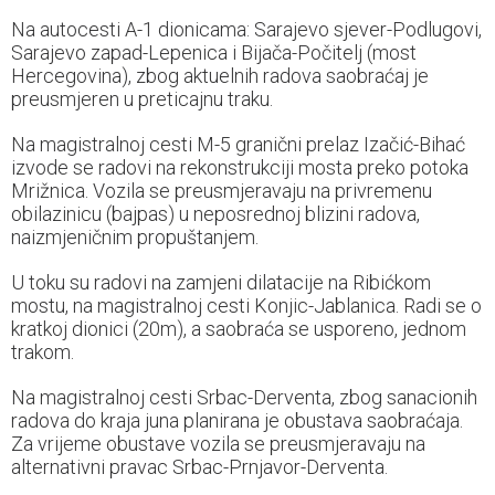
Na autocesti A-1 dionicama: Sarajevo sjever-Podlugovi,
Sarajevo zapad-Lepenica i Bijača-Počitelj (most
Hercegovina), zbog aktuelnih radova saobraćaj je
preusmjeren u preticajnu traku.
Na magistralnoj cesti M-5 granični prelaz Izačić-Bihać
izvode se radovi na rekonstrukciji mosta preko potoka
Mrižnica. Vozila se preusmjeravaju na privremenu
obilazinicu (bajpas) u neposrednoj blizini radova,
naizmjeničnim propuštanjem.
U toku su radovi na zamjeni dilatacije na Ribićkom
mostu, na magistralnoj cesti Konjic-Jablanica. Radi se o
kratkoj dionici (20m), a saobraća se usporeno, jednom
trakom.
Na magistralnoj cesti Srbac-Derventa, zbog sanacionih
radova do kraja juna planirana je obustava saobraćaja.
Za vrijeme obustave vozila se preusmjeravaju na
alternativni pravac Srbac-Prnjavor-Derventa.