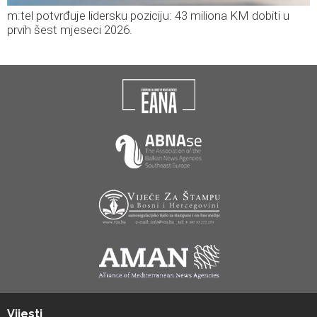
m:tel potvrđuje lidersku poziciju: 43 miliona KM dobiti u
prvih šest mjeseci 2026.
Vijesti