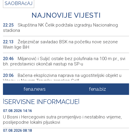
SAOBRAćAJ
NAJNOVIJE VIJESTI
Skupština NK Čelik podržala izgradnju Nacionalnog
22:25
stadiona
Željezničar savladao BSK na početku nove sezone
22:13
Wwin lige BiH
Miljanović i Suljić ostale bez polufinala na 100 m pr., svi
20:46
bh. predstavnici okončali nastup na SP-u
Bačena eksplozivna naprava na ugostiteljski objekt u
20:06
Vitezu, u Novom Travniku zapaljen Golf
fena.news
fena.biz
Galerija ULUPUBiH otvara novu izlagačku sezonu,
20:01
predstavlja novi izlagački program
|
SERVISNE INFORMACIJE
|
Faris Dževahirić novi nogometaš Veleža
19:44
07.08.2026 14:16
U Bosni i Hercegovini sutra promjenljivo i nestabilno vrijeme,
Announcement of events for Saturday, 8 August 2026
19:21
poslijepodne lokalni pljuskovi
07.08.2026 08:18