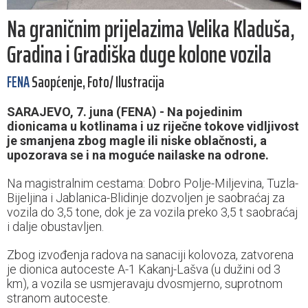
Na graničnim prijelazima Velika Kladuša,
Gradina i Gradiška duge kolone vozila
FENA
Saopćenje, Foto/ Ilustracija
SARAJEVO, 7. juna (FENA) - Na pojedinim
dionicama u kotlinama i uz riječne tokove vidljivost
je smanjena zbog magle ili niske oblačnosti, a
upozorava se i na moguće nailaske na odrone.
Na magistralnim cestama: Dobro Polje-Miljevina, Tuzla-
Bijeljina i Jablanica-Blidinje dozvoljen je saobraćaj za
vozila do 3,5 tone, dok je za vozila preko 3,5 t saobraćaj
i dalje obustavljen.
Zbog izvođenja radova na sanaciji kolovoza, zatvorena
je dionica autoceste A-1 Kakanj-Lašva (u dužini od 3
km), a vozila se usmjeravaju dvosmjerno, suprotnom
stranom autoceste.