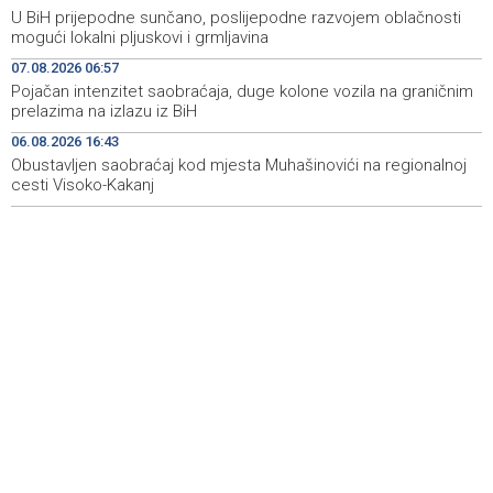
Rudari Milanovića ubijedili da ode kući, Memčić se već
19:10
U BiH prijepodne sunčano, poslijepodne razvojem oblačnosti
ponovo vratio u jamu 'Raspotočje'
mogući lokalni pljuskovi i grmljavina
Sarajevo Film Festival presents Kinoscope and
19:03
07.08.2026 06:57
Kinoscope Surreal programs
Pojačan intenzitet saobraćaja, duge kolone vozila na graničnim
prelazima na izlazu iz BiH
Najave događaja za 8. 8. 2026. godine (subota)
19:00
06.08.2026 16:43
Obustavljen saobraćaj kod mjesta Muhašinovići na regionalnoj
cesti Visoko-Kakanj