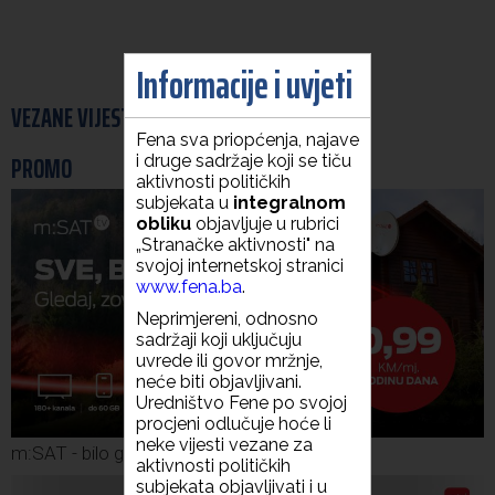
Informacije i uvjeti
VEZANE VIJESTI
Fena sva priopćenja, najave
PROMO
i druge sadržaje koji se tiču
aktivnosti političkih
subjekata u
integralnom
obliku
objavljuje u rubrici
„Stranačke aktivnosti" na
svojoj internetskoj stranici
www.fena.ba
.
Neprimjereni, odnosno
sadržaji koji uključuju
uvrede ili govor mržnje,
neće biti objavljivani.
Uredništvo Fene po svojoj
procjeni odlučuje hoće li
neke vijesti vezane za
m:SAT - bilo gdje u BiH
aktivnosti političkih
subjekata objavljivati i u