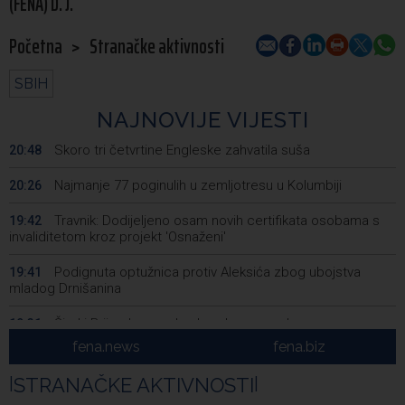
(FENA) D. J.
Početna
>
Stranačke aktivnosti
SBIH
NAJNOVIJE VIJESTI
Skoro tri četvrtine Engleske zahvatila suša
20:48
Najmanje 77 poginulih u zemljotresu u Kolumbiji
20:26
Travnik: Dodijeljeno osam novih certifikata osobama s
19:42
invaliditetom kroz projekt 'Osnaženi'
Podignuta optužnica protiv Aleksića zbog ubojstva
19:41
mladog Drnišanina
Široki Brijeg bez vode zbog kvara na glavnom
19:31
cjevovodu
fena.news
fena.biz
Announcement of events for Tuesday, 11 August 2026
19:10
|
STRANAČKE AKTIVNOSTI
|