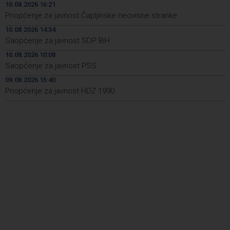
Umro istaknuti skladatelj, jazz pijanist i glazbeni
19:07
10.08.2026 16:21
pedagog Neven Frangeš
Priopćenje za javnost Čapljinske neovisne stranke
10.08.2026 14:34
Najave događaja za 11. 8. 2026. godine (utorak)
19:05
Saopćenje za javnost SDP BiH
Uprava i Sindikat Nove Željezare Zenica dogovorili
18:50
10.08.2026 10:08
isplatu otpremnina prije stečajnog postupka
Saopćenje za javnost PSS
09.08.2026 15:40
Austrijski kancelar pohvalio napore Turske i Erdogana za
18:41
okončanje rata u Ukrajini
Priopćenje za javnost HDZ 1990