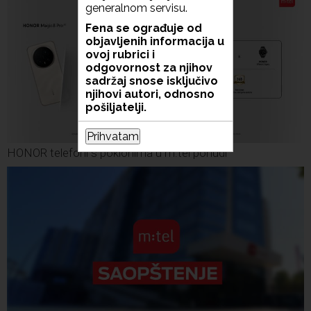
generalnom servisu.
Fena se ograđuje od
objavljenih informacija u
ovoj rubrici i
odgovornost za njihov
sadržaj snose isključivo
njihovi autori, odnosno
pošiljatelji.
Prihvatam
HONOR telefoni s poklonima u m:tel ponudi