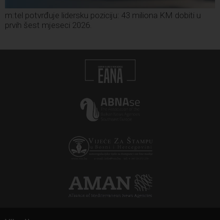
m:tel potvrđuje lidersku poziciju: 43 miliona KM dobiti u
prvih šest mjeseci 2026.