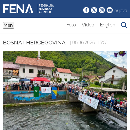
prijava
Foto
Video
English
Meni
BOSNA I HERCEGOVINA
| 06.06.2026. 15:31 |