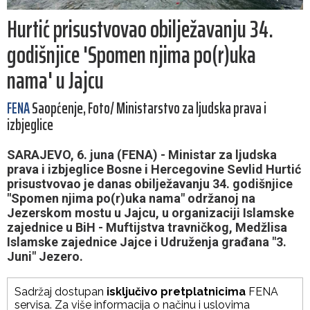
Hurtić prisustvovao obilježavanju 34.
godišnjice 'Spomen njima po(r)uka
nama' u Jajcu
FENA
Saopćenje, Foto/ Ministarstvo za ljudska prava i
izbjeglice
SARAJEVO, 6. juna (FENA) - Ministar za ljudska
prava i izbjeglice Bosne i Hercegovine Sevlid Hurtić
prisustvovao je danas obilježavanju 34. godišnjice
"Spomen njima po(r)uka nama" održanoj na
Jezerskom mostu u Jajcu, u organizaciji Islamske
zajednice u BiH - Muftijstva travničkog, Medžlisa
Islamske zajednice Jajce i Udruženja građana "3.
Juni" Jezero.
Sadržaj dostupan
isključivo pretplatnicima
FENA
servisa. Za više informacija o načinu i uslovima