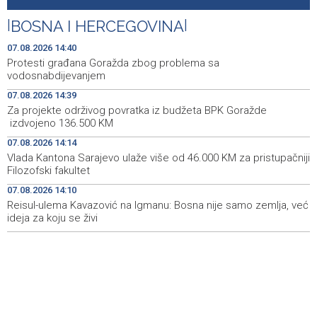
Za projekte održivog povratka iz budžeta BPK Goražde
14:39
|
BOSNA I HERCEGOVINA
|
izdvojeno 136.500 KM
07.08.2026 14:40
Saudijska Arabija, Turska i Pakistan potpisali sporazum o
14:38
Protesti građana Goražda zbog problema sa
zajedničkoj odbrani
vodosnabdijevanjem
07.08.2026 14:39
Rozić: Prolonged droughts and low water levels
14:37
Za projekte održivog povratka iz budžeta BPK Goražde
threaten Hutovo Blato ecosystem
izdvojeno 136.500 KM
Sarajevska berza - Najveći promet ostvaren dionicama
14:37
07.08.2026 14:14
HM Cementa
Vlada Kantona Sarajevo ulaže više od 46.000 KM za pristupačniji
Filozofski fakultet
Federation of BiH launches new system to identify
14:35
07.08.2026 14:10
conservation areas
Reisul-ulema Kavazović na Igmanu: Bosna nije samo zemlja, već
ideja za koju se živi