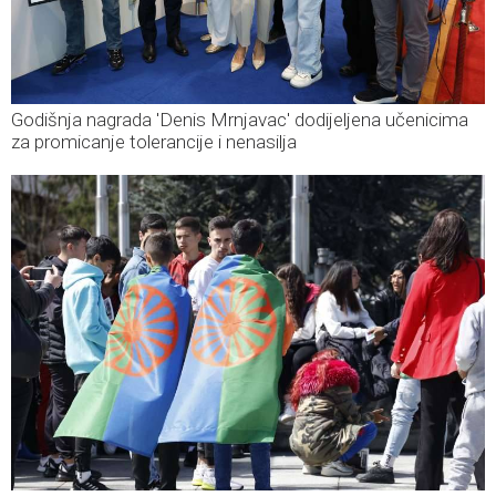
Godišnja nagrada 'Denis Mrnjavac' dodijeljena učenicima
za promicanje tolerancije i nenasilja