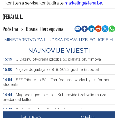
korištenja servisa kontaktirajte
marketing@fena.ba
.
(FENA) M. L.
Početna
>
Bosna i Hercegovina
MINISTARSTVO ZA LJUDSKA PRAVA I IZBJEGLICE BIH
NAJNOVIJE VIJESTI
U Cazinu otvorena izložba 50 plakata bh. filmova
15:19
Najave događaja za 8. 8. 2026. godine (subota)
15:00
SFF Tribute to Béla Tarr features works by his former
14:54
students
Magoda ugostio Halida Kuburovića i zahvalio mu za
14:44
predanost kulturi
Protesti građana Goražda zbog problema sa
14:40
vodosnabdijevanjem
fena.news
fena.biz