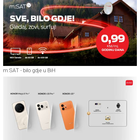
m:SAT - bilo gdje u BiH