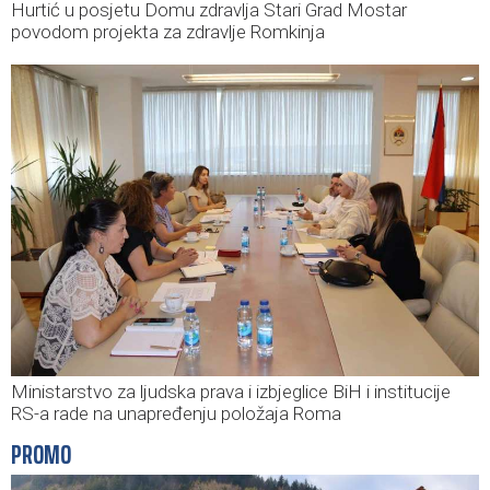
Hurtić u posjetu Domu zdravlja Stari Grad Mostar
povodom projekta za zdravlje Romkinja
Ministarstvo za ljudska prava i izbjeglice BiH i institucije
RS-a rade na unapređenju položaja Roma
PROMO