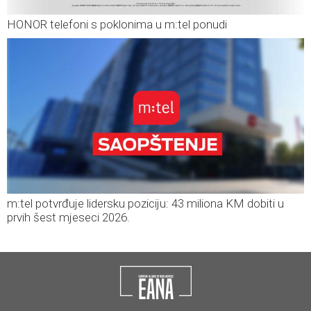
HONOR telefoni s poklonima u m:tel ponudi
m:tel potvrđuje lidersku poziciju: 43 miliona KM dobiti u
prvih šest mjeseci 2026.