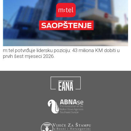
m:tel potvrđuje lidersku poziciju: 43 miliona KM dobiti u
prvih šest mjeseci 2026.