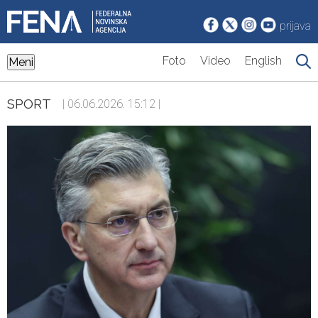
prijava
Foto
Video
English
Meni
SPORT
| 06.06.2026. 15:12 |