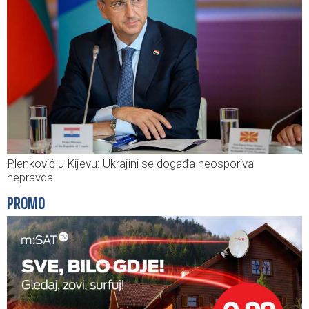
Plenković u Kijevu: Ukrajini se događa neosporiva
nepravda
PROMO