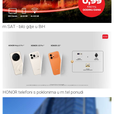
m:SAT - bilo gdje u BiH
HONOR telefoni s poklonima u m:tel ponudi