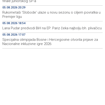
finale juniorskog SP-a
Fowler visit Bugojno
05.08.2026 20:29
Rukometaši 'Slobode' ulaze u novu sezonu s ciljem povratka u
HRW: Izraelski napad na libanske novinare mogao bi biti
08:42
Premijer ligu
ratni zločin
05.08.2026 18:54
Najave foto i video servisa za 6. 8. 2026. godine
08:41
Lana Pudar predvodi BiH na EP: Pariz čeka najbolju bh. plivačicu
(četvrtak)
05.08.2026 17:07
Specijalna olimpijada Bosne i Hercegovine otvorila prijave za
Trump: Razgovori s Iranom 'idu prilično dobro'
08:17
Nacionalne inkluzivne igre 2026