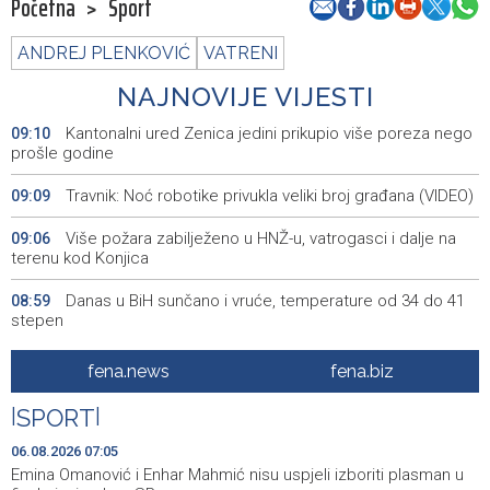
Početna
>
Sport
ANDREJ PLENKOVIĆ
VATRENI
NAJNOVIJE VIJESTI
Kantonalni ured Zenica jedini prikupio više poreza nego
09:10
prošle godine
Travnik: Noć robotike privukla veliki broj građana (VIDEO)
09:09
Više požara zabilježeno u HNŽ-u, vatrogasci i dalje na
09:06
terenu kod Konjica
Danas u BiH sunčano i vruće, temperature od 34 do 41
08:59
stepen
POLITICO: Zašto ljudi žele posao u Evropskoj komisiji — i
08:58
fena.news
fena.biz
zašto toliko mnogo njih završi nesretno?
|
SPORT
|
Zenica miners spend second night underground in
08:55
protest over unpaid wages
06.08.2026 07:05
Emina Omanović i Enhar Mahmić nisu uspjeli izboriti plasman u
Helez and NATO Headquarters Sarajevo Commander
08:45