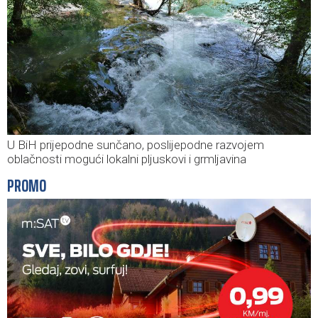
U BiH prijepodne sunčano, poslijepodne razvojem
oblačnosti mogući lokalni pljuskovi i grmljavina
PROMO