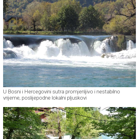
U Bosni i Hercegovini sutra promjenljivo i nestabilno
vrijeme, poslijepodne lokalni pljuskovi