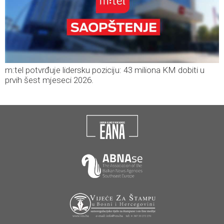
m:tel potvrđuje lidersku poziciju: 43 miliona KM dobiti u
prvih šest mjeseci 2026.