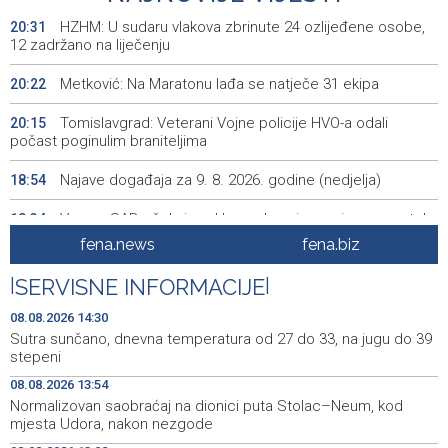
HZHM: U sudaru vlakova zbrinute 24 ozlijeđene osobe,
20:31
12 zadržano na liječenju
Metković: Na Maratonu lađa se natječe 31 ekipa
20:22
Tomislavgrad: Veterani Vojne policije HVO-a odali
20:15
počast poginulim braniteljima
Najave događaja za 9. 8. 2026. godine (nedjelja)
18:54
Vance: SAD očekuje od Irana da osigura siguran protok
18:34
nafte kroz Hormuški moreuz
fena.news
fena.biz
Iranski šef sigurnosti: Hormuški moreuz će ostati
18:21
|
SERVISNE INFORMACIJE
|
zatvoren dok SAD ne ispuni zahtjeve Teherana
08.08.2026 14:30
Iran 'vrlo blizu' dogovora s Omanom o novoj Hormuškoj
18:09
Sutra sunčano, dnevna temperatura od 27 do 33, na jugu do 39
brodskoj ruti
stepeni
08.08.2026 13:54
Koncertom Marije Šerifović večeras se zatvara
18:05
Normalizovan saobraćaj na dionici puta Stolac–Neum, kod
manifestacija 'Dani dijaspore Travnik 2026'
mjesta Udora, nakon nezgode
Kod mosta Brčko - Gunja pronađene kosti, vještaci
17:26