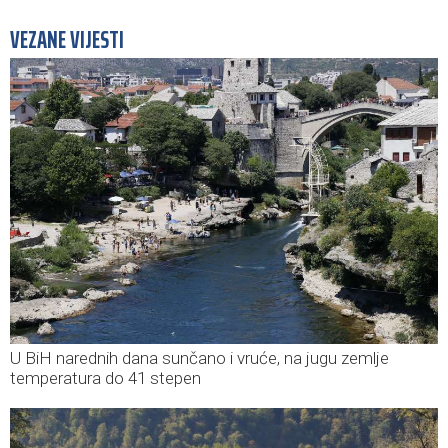
VEZANE VIJESTI
U BiH narednih dana sunčano i vruće, na jugu zemlje
temperatura do 41 stepen