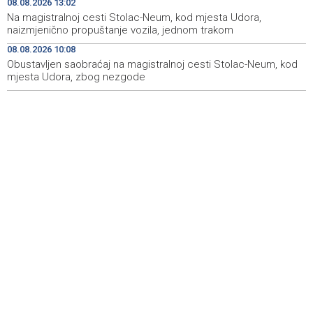
08.08.2026 13:02
sudske medicine utvrđuju porijeklo
Na magistralnoj cesti Stolac-Neum, kod mjesta Udora,
naizmjenično propuštanje vozila, jednom trakom
'Pekijada' u Varešu okupila 37 ekipa iz četiri države
17:15
08.08.2026 10:08
regiona
Obustavljen saobraćaj na magistralnoj cesti Stolac-Neum, kod
mjesta Udora, zbog nezgode