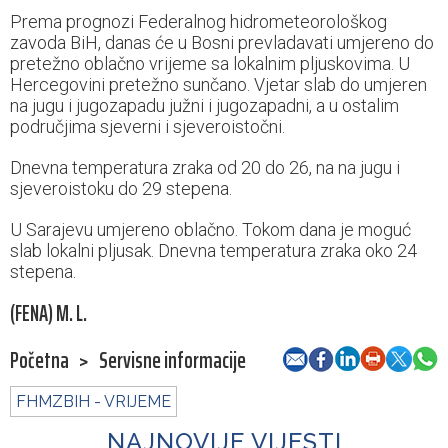
Prema prognozi Federalnog hidrometeorološkog
zavoda BiH, danas će u Bosni prevladavati umjereno do
pretežno oblačno vrijeme sa lokalnim pljuskovima. U
Hercegovini pretežno sunčano. Vjetar slab do umjeren
na jugu i jugozapadu južni i jugozapadni, a u ostalim
područjima sjeverni i sjeveroistočni.
Dnevna temperatura zraka od 20 do 26, na na jugu i
sjeveroistoku do 29 stepena.
U Sarajevu umjereno oblačno. Tokom dana je moguć
slab lokalni pljusak. Dnevna temperatura zraka oko 24
stepena.
(FENA) M. L.
Početna
>
Servisne informacije
FHMZBIH - VRIJEME
NAJNOVIJE VIJESTI