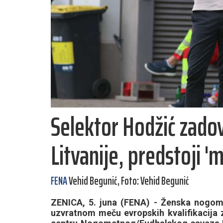
Selektor Hodžić zadov
Litvanije, predstoji 'm
FENA
Vehid Begunić, Foto: Vehid Begunić
ZENICA, 5. juna (FENA) - Ženska nogome
uzvratnom meču evropskih kvalifikacija 