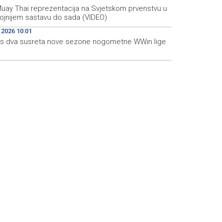
Muay Thai reprezentacija na Svjetskom prvenstvu u
rojnijem sastavu do sada (VIDEO)
.2026 10:01
s dva susreta nove sezone nogometne WWin lige