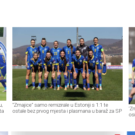
u,
"Zmajice" samo remizirale u Estoniji s 1:1 te
'Z
ta
ostale bez prvog mjesta i plasmana u baraž za SP
os