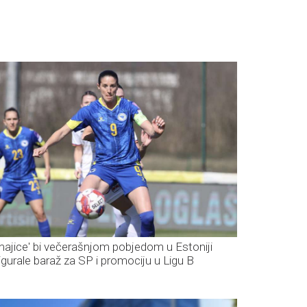
majice' bi večerašnjom pobjedom u Estoniji
igurale baraž za SP i promociju u Ligu B