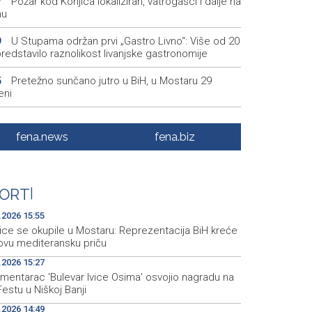
Požar kod Konjica lokaliziran, vatrogasci i dalje na
7
nu
U Stupama održan prvi „Gastro Livno“: Više od 20
9
predstavilo raznolikost livanjske gastronomije
Pretežno sunčano jutro u BiH, u Mostaru 29
5
eni
Od ranih jutarnjih sati duge kolone putničkih
1
la na pojedinim graničnim prelazima
fena.news
fena.biz
Blidinje sve privlačnije ljetno odredište, turizam
0
e uz izazove očuvanja prirode
ORT
|
Najave događaja za 9. 8. 2026. godine (nedjelja)
5
.2026 15:55
ice se okupile u Mostaru: Reprezentacija BiH kreće
ovu mediteransku priču
.2026 15:27
mentarac 'Bulevar Ivice Osima' osvojio nagradu na
Festu u Niškoj Banji
.2026 14:49