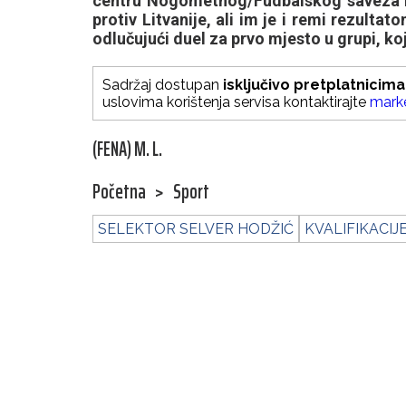
centru Nogometnog/Fudbalskog saveza BiH 
protiv Litvanije, ali im je i remi rezult
odlučujući duel za prvo mjesto u grupi, koji
Sadržaj dostupan
isključivo pretplatnicima
uslovima korištenja servisa kontaktirajte
mark
(FENA) M. L.
Početna
>
Sport
SELEKTOR SELVER HODŽIĆ
KVALIFIKACIJE