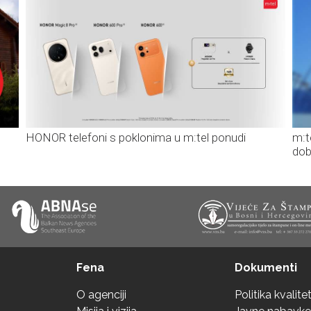
HONOR telefoni s poklonima u m:tel ponudi
m:t
dob
Fena
Dokumenti
O agenciji
Politika kvalite