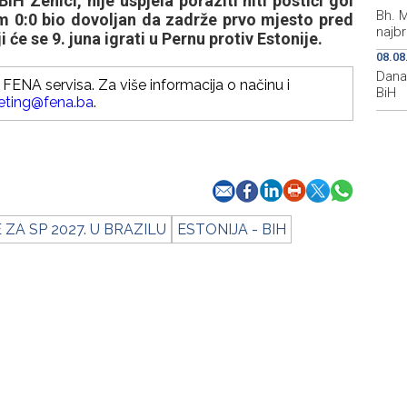
Zenici, nije uspjela poraziti niti postići gol
Bh. 
atom 0:0 bio dovoljan da zadrže prvo mjesto pred
najb
 će se 9. juna igrati u Pernu protiv Estonije.
08.08
Dana
FENA servisa. Za više informacija o načinu i
BiH
eting@fena.ba
.
 ZA SP 2027. U BRAZILU
ESTONIJA - BIH