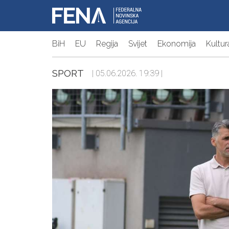
BiH
EU
Regija
Svijet
Ekonomija
Kultur
SPORT
| 05.06.2026. 19:39 |