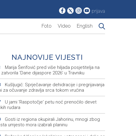
prijava
Foto
Video
English
NAJNOVIJE VIJESTI
Marija Šerifović pred više hiljada posjetitelja na
3
i zatvorila 'Dane dijaspore 2026' u Travniku
Kušljugić: Sprječavanje dehidracije i pregrijavanja
8
ni za očuvanje zdravlja srca tokom vrućina
U jami 'Raspotočje' petu noć prenoćilo devet
7
kih rudara
Gosti iz regiona okupirali Jahorinu, mnogi zbog
0
sta umjesto mora izabrali planinu