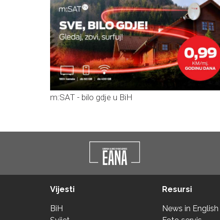
m:SAT - bilo gdje u BiH
Vijesti
Resursi
BiH
News in English