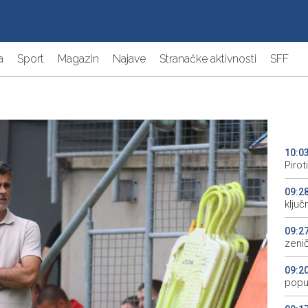
a
Sport
Magazin
Najave
Stranačke aktivnosti
SFF
10:0
Pirot
09:2
ključ
09:2
zenič
09:2
popu