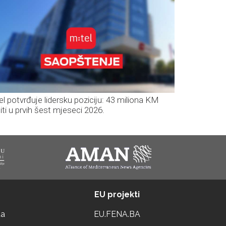
el potvrđuje lidersku poziciju: 43 miliona KM
iti u prvih šest mjeseci 2026.
EU projekti
ta
EU.FENA.BA