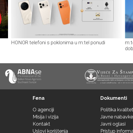
HONOR telefoni s poklonima u m:tel ponudi
m:t
dob
Fena
Dokumenti
O agenciji
Politika kvalite
Misija i vizija
Javne nabavke
Kontakt
Javni oglasi
Uslovi korištenja
Pristup inform