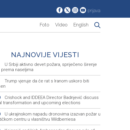
prijava
Foto
Video
English
NAJNOVIJE VIJESTI
U Srbiji aktivno devet požara, spriječeno širenje
1
e prema naseljima
Trump vjeruje da će rat s Iranom uskoro biti
1
šen
Crishock and IDDEEA Director Badnjević discuss
0
tal transformation and upcoming elections
U ukrajinskom napadu dronovima izazvan požar u
0
tičkom centru u vlasništvu Wildberriesa