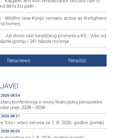
Kajganić and Irish Ambassador discuss rule of
2
and BiH's EU path
Wildfire near Konjic remains active as firefighters
6
nd homes
Juli donio rast turističkog prometa u KS - Više od
3
iljada gostiju i 241 hiljada noćenja
Njemačka tvrdi da avioni parkirani na aerodromu
8
 nisu imali municiju
fena.news
fena.biz
U Sarajevu počelo saobraćati 10 novih ISUZU
1
busa
JAVE
|
Crnogorska vlada pokazala je da poštuje
2
tsku
.2026 08:54
taru konferencija o novoj financijskoj perspektivi
pske unije 2028.–2034.
.2026 08:21
e foto i video servisa za 7. 8. 2026. godine (petak)
.2026 06:53
ve događaja za 7. 8. 2026. godine (petak)