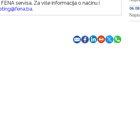
FENA servisa. Za više informacija o načinu i
eting@fena.ba
.
06.08
Naja