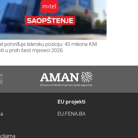
el potvrđuje lidersku poziciju: 43 miliona KM
iti u prvih šest mjeseci 2026.
EU projekti
ta
EU.FENA.BA
acijama