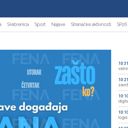
a
Srebrenica
Sport
Najave
Stranačke aktivnosti
SP26
10:3
vatr
10:2
zavr
10:1
digi
10:1
logis