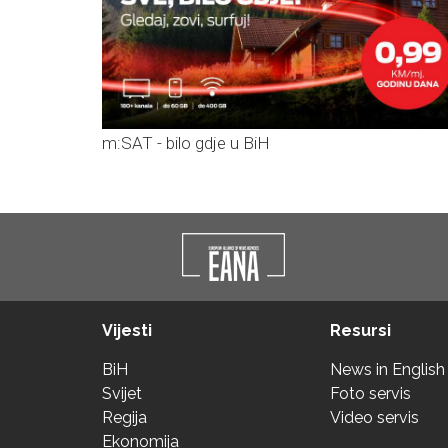
m:SAT - bilo gdje u BiH
Vijesti
Resursi
BiH
News in English
Svijet
Foto servis
Regija
Video servis
Ekonomija