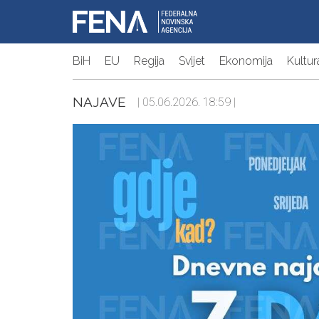
BiH
EU
Regija
Svijet
Ekonomija
Kultur
NAJAVE
| 05.06.2026. 18:59 |