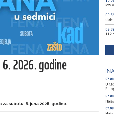
10:0
law 
09:5
defe
09:5
112 h
09:4
Halle
 6. 2026. godine
09:4
auto
|
NA
09:3
Hrva
07.08
U Mos
Euro
07.08
Najav
 za subotu, 6. juna 2026. godine:
07.08
Naja