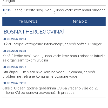
Kongori
Karić: 'Jedite svoju vodu', unos vode kroz hranu prirodna
10:35
infuzija za organizam tokom vrućina
fena.news
fena.biz
Obustavljen saobraćaj na magistralnoj cesti Stolac-
10:08
Neum, kod mjesta Udora, zbog nezgode
|
BOSNA I HERCEGOVINA
|
Šešić: Teme koje obrađuju dokumentarci tiču se svih
10:08
08.08.2026 10:54
nas izravno ili na neki drugi način
U ŽZH brojne vatrogasne intervencije, najveći požar u Kongori
08.08.2026 10:35
Stručnjaci - Uz nizak nivo količine vode u rijekama,
10:07
najveći problem netretirane komunalne otpadne vode
Karić: 'Jedite svoju vodu', unos vode kroz hranu prirodna infuzija
za organizam tokom vrućina
U BiH narednih dana sunčano i vruće, na jugu zemlje
10:05
08.08.2026 10:07
temperatura do 41 stepen
Stručnjaci - Uz nizak nivo količine vode u rijekama, najveći
problem netretirane komunalne otpadne vode
Danas dva susreta nove sezone nogometne WWin lige
10:01
BiH
08.08.2026 09:50
Jakšić: U četiri godine građanima USK-a vraćeno više od 25
miliona KM po osnovu pravosnažnih presuda
Jakšić: U četiri godine građanima USK-a vraćeno više od
09:50
25 miliona KM po osnovu pravosnažnih presuda