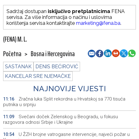
Sadržaj dostupan
isključivo pretplatnicima
FENA
servisa. Za više informacija o načinu i uslovima
korištenja servisa kontaktirajte
marketing@fena.ba
.
(FENA) M. L.
Početna
>
Bosna i Hercegovina
SASTANAK
DENIS BEĆIROVIĆ
KANCELAR SRE NJEMAČKE
NAJNOVIJE VIJESTI
Zračna luka Split rekordna u Hrvatskoj sa 770 tisuća
11:16
putnika u srpnju
Svečani doček Zelenskog u Beogradu, u fokusu
11:09
razgovora odnosi Srbije i Ukrajine
U ŽZH brojne vatrogasne intervencije, najveći požar u
10:54