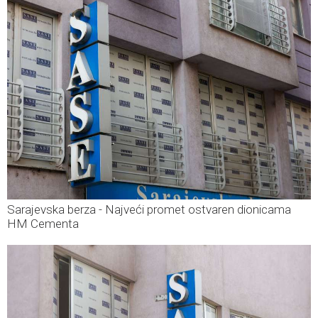
Sarajevska berza - Najveći promet ostvaren dionicama
HM Cementa