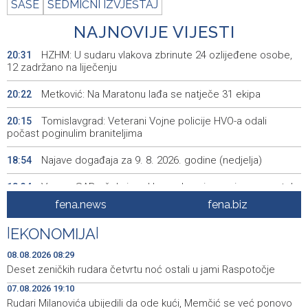
SASE
SEDMIČNI IZVJEŠTAJ
NAJNOVIJE VIJESTI
HZHM: U sudaru vlakova zbrinute 24 ozlijeđene osobe,
20:31
12 zadržano na liječenju
Metković: Na Maratonu lađa se natječe 31 ekipa
20:22
Tomislavgrad: Veterani Vojne policije HVO-a odali
20:15
počast poginulim braniteljima
Najave događaja za 9. 8. 2026. godine (nedjelja)
18:54
Vance: SAD očekuje od Irana da osigura siguran protok
18:34
nafte kroz Hormuški moreuz
fena.news
fena.biz
Iranski šef sigurnosti: Hormuški moreuz će ostati
18:21
|
EKONOMIJA
|
zatvoren dok SAD ne ispuni zahtjeve Teherana
08.08.2026 08:29
Iran 'vrlo blizu' dogovora s Omanom o novoj Hormuškoj
18:09
Deset zeničkih rudara četvrtu noć ostali u jami Raspotočje
brodskoj ruti
07.08.2026 19:10
Rudari Milanovića ubijedili da ode kući, Memčić se već ponovo
Koncertom Marije Šerifović večeras se zatvara
18:05