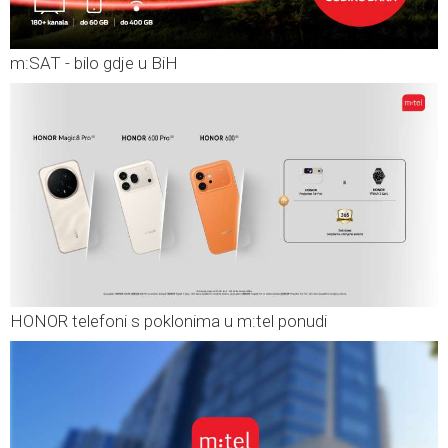
m:SAT - bilo gdje u BiH
HONOR telefoni s poklonima u m:tel ponudi