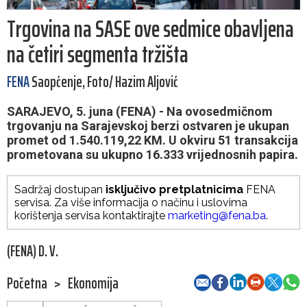
Trgovina na SASE ove sedmice obavljena
na četiri segmenta tržišta
FENA
Saopćenje, Foto/ Hazim Aljović
SARAJEVO, 5. juna (FENA) - Na ovosedmičnom
trgovanju na Sarajevskoj berzi ostvaren je ukupan
promet od 1.540.119,22 KM. U okviru 51 transakcija
prometovana su ukupno 16.333 vrijednosnih papira.
Sadržaj dostupan
isključivo pretplatnicima
FENA
servisa. Za više informacija o načinu i uslovima
korištenja servisa kontaktirajte
marketing@fena.ba
.
(FENA) D. V.
Početna
>
Ekonomija