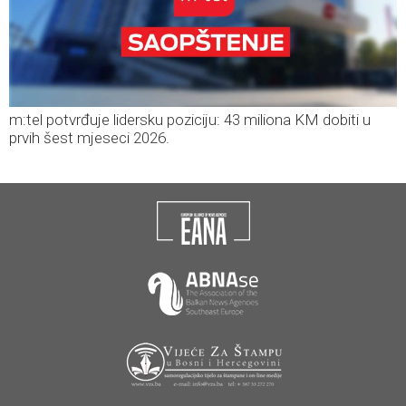
m:tel potvrđuje lidersku poziciju: 43 miliona KM dobiti u
prvih šest mjeseci 2026.