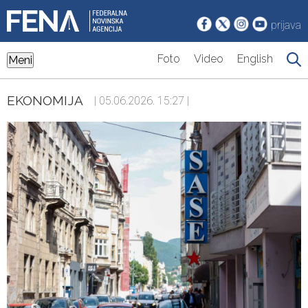
prijava
Foto
Video
English
Meni
EKONOMIJA
| 05.06.2026. 15:27 |