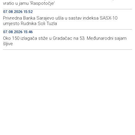
vratio u jamu 'Raspotočje'
manifestacija 'Dani dijaspore Travnik 2026'
07.08.2026 15:52
Kod mosta Brčko - Gunja pronađene kosti, vještaci
17:26
Privredna Banka Sarajevo ušla u sastav indeksa SASX-10
sudske medicine utvrđuju porijeklo
umjesto Rudnika Soli Tuzla
07.08.2026 15:46
'Pekijada' u Varešu okupila 37 ekipa iz četiri države
17:15
regiona
Oko 150 izlagača stiže u Gradačac na 53. Međunarodni sajam
šljive