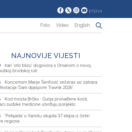
prijava
Foto
Video
English
NAJNOVIJE VIJESTI
Iran 'vrlo blizu' dogovora s Omanom o novoj
9
uškoj brodskoj ruti
Koncertom Marije Šerifović večeras se zatvara
5
estacija 'Dani dijaspore Travnik 2026'
Kod mosta Brčko - Gunja pronađene kosti,
6
aci sudske medicine utvrđuju porijeklo
'Pekijada' u Varešu okupila 37 ekipa iz četiri
5
ve regiona