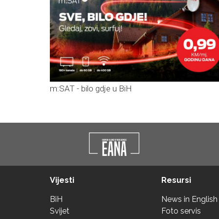
m:SAT - bilo gdje u BiH
Vijesti
Resursi
BiH
News in English
Svijet
Foto servis