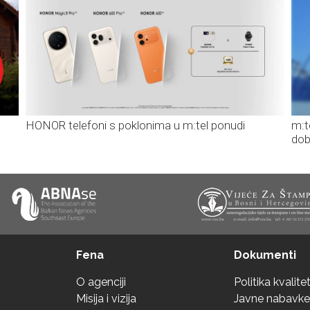
HONOR telefoni s poklonima u m:tel ponudi
m:t
dob
Fena
Dokumenti
O agenciji
Politika kvalite
Misija i vizija
Javne nabavke