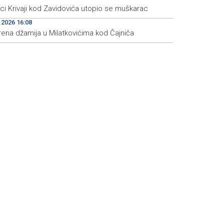
eci Krivaji kod Zavidovića utopio se muškarac
.2026 16:08
rena džamija u Milatkovićima kod Čajniča