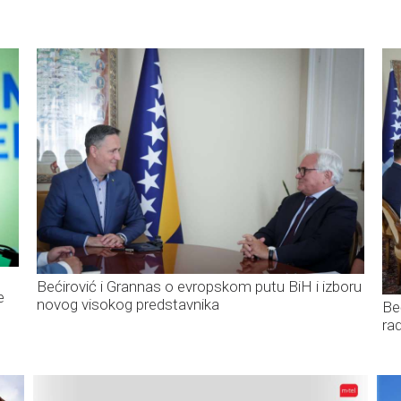
Bećirović i Grannas o evropskom putu BiH i izboru
e
novog visokog predstavnika
Be
ra