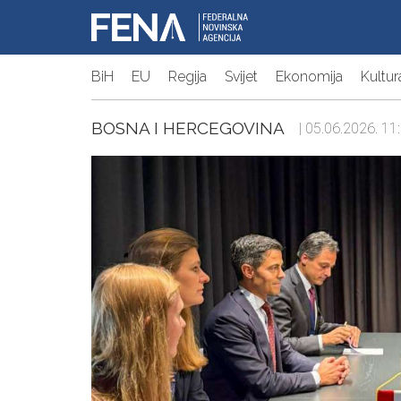
BiH
EU
Regija
Svijet
Ekonomija
Kultur
BOSNA I HERCEGOVINA
| 05.06.2026. 11: