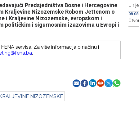
edavajući Predsjedništva Bosne i Hercegovine
U rij
rom Kraljevine Nizozemske Robom Jettenom o
08.08
ne i Kraljevine Nizozemske, evropskom i
Otvo
m političkim i sigurnosnim izazovima u Evropi i
FENA servisa. Za više informacija o načinu i
eting@fena.ba
.
 KRALJEVINE NIZOZEMSKE