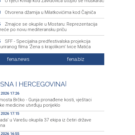
U rijeci Krivaji kod Zavidovića utopio se muškarac
5
Otvorena džamija u Milatkovićima kod Čajniča
8
Zmajice se okupile u Mostaru: Reprezentacija
5
kreće po novu mediteransku priču
SFF - Specijalna predfestivalska projekcija
5
uriranog filma 'Žena s krajolikom' Ivice Matića
Požar kod Konjica i dalje aktivan, stanje bolje
7
fena.news
fena.biz
 jutros
Dokumentarac 'Bulevar Ivice Osima' osvojio
7
du na City Festu u Niškoj Banji
SNA I HERCEGOVINA
|
.2026 17:26
mosta Brčko - Gunja pronađene kosti, vještaci
ke medicine utvrđuju porijeklo
.2026 17:15
jada' u Varešu okupila 37 ekipa iz četiri države
ona
.2026 16:55