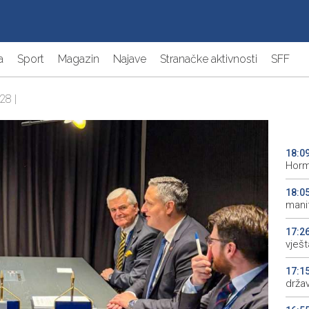
a
Sport
Magazin
Najave
Stranačke aktivnosti
SFF
28 |
18:0
Horm
18:0
manif
17:2
vješt
17:1
drža