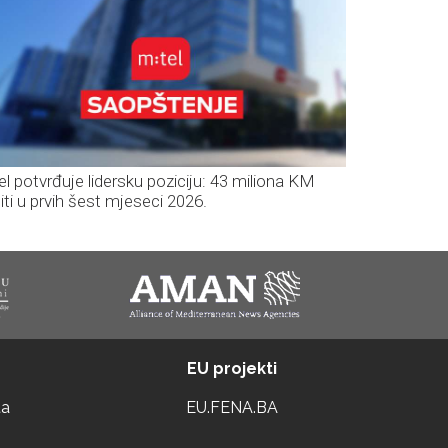
el potvrđuje lidersku poziciju: 43 miliona KM
iti u prvih šest mjeseci 2026.
EU projekti
ta
EU.FENA.BA