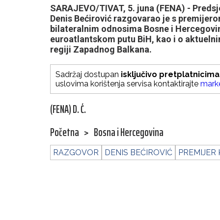
SARAJEVO/TIVAT, 5. juna (FENA) - Predsj
Denis Bećirović razgovarao je s premije
bilateralnim odnosima Bosne i Hercegovi
euroatlantskom putu BiH, kao i o aktuelni
regiji Zapadnog Balkana.
Sadržaj dostupan
isključivo pretplatnicima
uslovima korištenja servisa kontaktirajte
mark
(FENA) D. Ć.
Početna
>
Bosna i Hercegovina
RAZGOVOR
DENIS BEĆIROVIĆ
PREMIJER