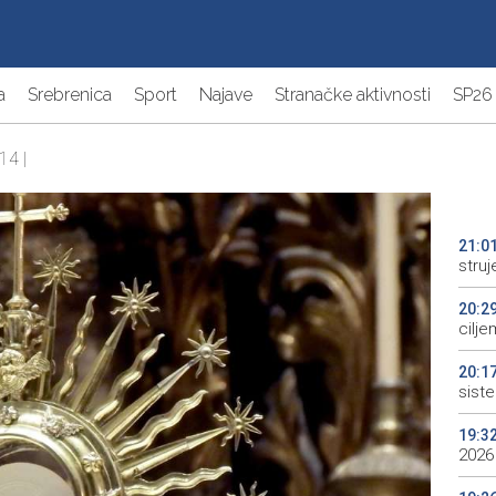
a
Srebrenica
Sport
Najave
Stranačke aktivnosti
SP26
14 |
21:0
struj
20:2
cilje
20:1
sist
19:3
2026