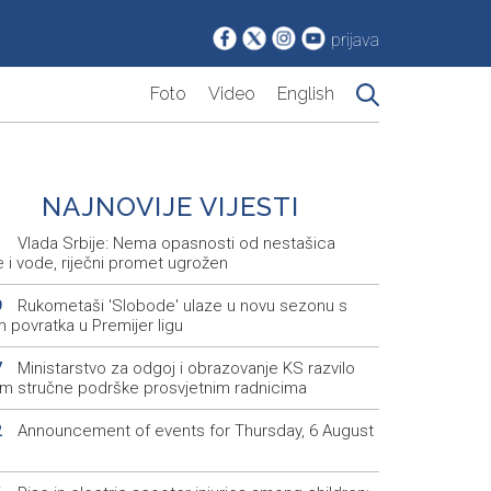
prijava
Foto
Video
English
NAJNOVIJE VIJESTI
Vlada Srbije: Nema opasnosti od nestašica
1
e i vode, riječni promet ugrožen
Rukometaši 'Slobode' ulaze u novu sezonu s
9
m povratka u Premijer ligu
Ministarstvo za odgoj i obrazovanje KS razvilo
7
em stručne podrške prosvjetnim radnicima
Announcement of events for Thursday, 6 August
2