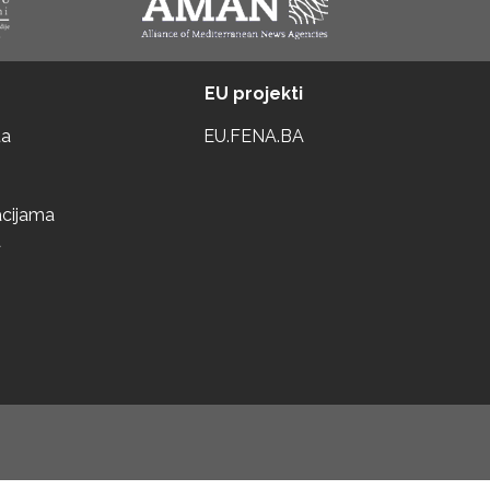
EU projekti
ta
EU.FENA.BA
acijama
a