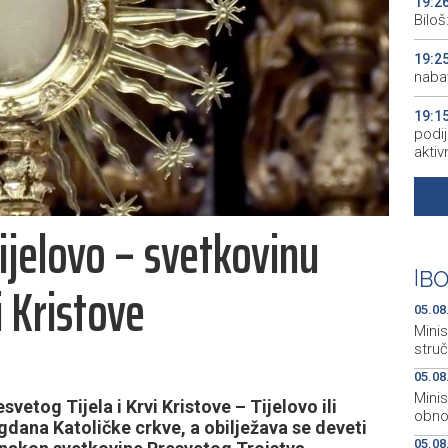
19:2
Bilo
19:2
naba
19:1
podij
aktiv
19:1
peopl
Tijelovo – svetkovinu
19:1
pred
|
BO
i Kristove
19:0
05.08
empl
Minis
stru
05.08
Mini
etog Tijela i Krvi Kristove – Tijelovo ili
obnov
gdana Katoličke crkve, a obilježava se deveti
05.08