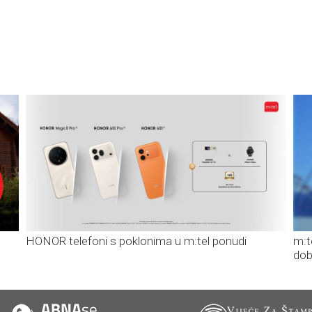
HONOR telefoni s poklonima u m:tel ponudi
m:t
dob