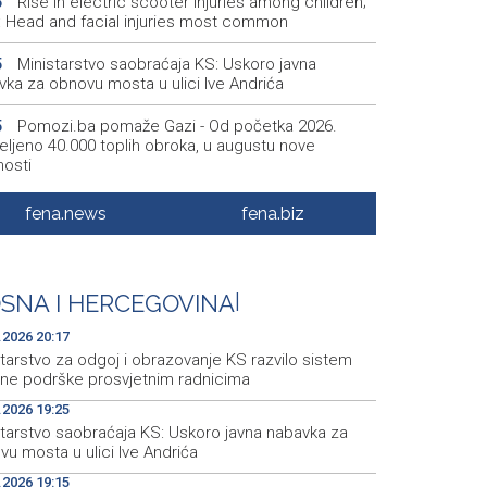
Rise in electric scooter injuries among children;
6
š: Head and facial injuries most common
Ministarstvo saobraćaja KS: Uskoro javna
5
vka za obnovu mosta u ulici Ive Andrića
Pomozi.ba pomaže Gazi - Od početka 2026.
5
eljeno 40.000 toplih obroka, u augustu nove
nosti
Conference on representation of constituent
2
fena.news
fena.biz
es and Others in BiH institutions on August 7
'Šetnica kulture' nastavljena modnom revijom i
2
stavljanjem kozmetike
SNA I HERCEGOVINA
|
Prosecutor's Office indicts former Court of BiH
5
.2026 20:17
oyee for alleged embezzlement
tarstvo za odgoj i obrazovanje KS razvilo sistem
čne podrške prosvjetnim radnicima
.2026 19:25
starstvo saobraćaja KS: Uskoro javna nabavka za
u mosta u ulici Ive Andrića
.2026 19:15