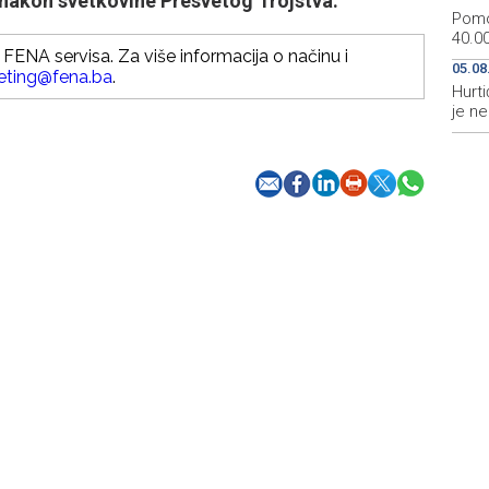
nakon svetkovine Presvetog Trojstva.
Pomo
40.00
FENA servisa. Za više informacija o načinu i
05.08
eting@fena.ba
.
Hurti
je n