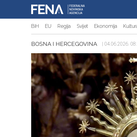
BiH
EU
Regija
Svijet
Ekonomija
Kultur
BOSNA I HERCEGOVINA
| 04.06.2026. 08: