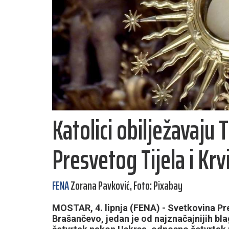
Katolici obilježavaju 
Presvetog Tijela i Krv
FENA
Zorana Pavković, Foto: Pixabay
MOSTAR, 4. lipnja (FENA) - Svetkovina Presv
Brašančevo, jedan je od najznačajnijih bla