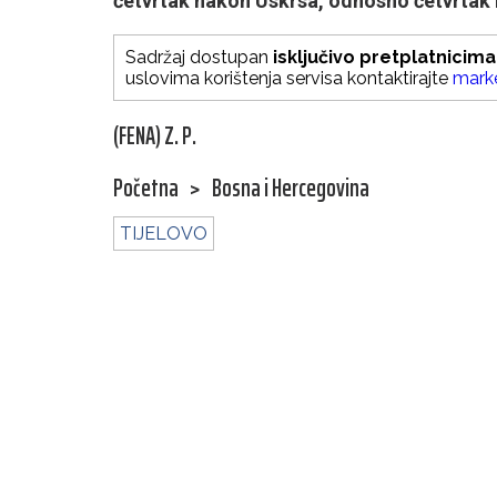
četvrtak nakon Uskrsa, odnosno četvrtak 
Sadržaj dostupan
isključivo pretplatnicima
uslovima korištenja servisa kontaktirajte
mark
(FENA) Z. P.
Početna
>
Bosna i Hercegovina
TIJELOVO