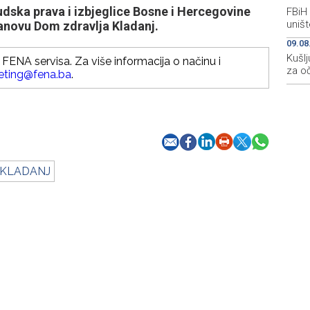
udska prava i izbjeglice Bosne i Hercegovine
FBiH
uništ
tanovu Dom zdravlja Kladanj.
09.08
Kušlj
FENA servisa. Za više informacija o načinu i
za o
eting@fena.ba
.
 KLADANJ