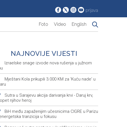
prijava
Foto
Video
English
NAJNOVIJE VIJESTI
Izraelske snage izvode nova rušenja u južnom
1
nu
Mještani Kola prikupili 3.000 KM za 'Kuću nade' u
1
aru
Sutra u Sarajevu akcija darivanja krvi - Daruj krv,
7
opet njihov heroj
BiH među zapaženijim učesnicima CIGRE u Parizu
7
i energetska tranzicija u fokusu