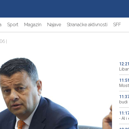
a
Sport
Magazin
Najave
Stranačke aktivnosti
SFF
06 |
12:2
Liba
11:5
Most
11:3
budi 
11:1
- AI 