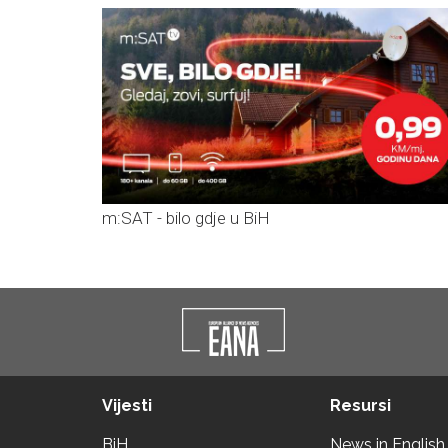
m:SAT - bilo gdje u BiH
Vijesti
Resursi
BiH
News in English