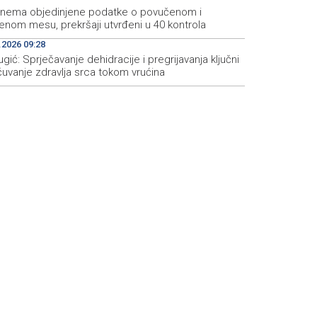
 nema objedinjene podatke o povučenom i
enom mesu, prekršaji utvrđeni u 40 kontrola
.2026 09:28
ugić: Sprječavanje dehidracije i pregrijavanja ključni
čuvanje zdravlja srca tokom vrućina