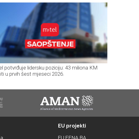
el potvrđuje lidersku poziciju: 43 miliona KM
iti u prvih šest mjeseci 2026.
EU projekti
ta
EU.FENA.BA