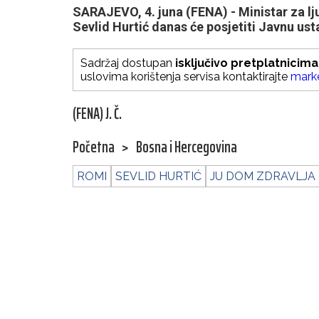
SARAJEVO, 4. juna (FENA) - Ministar za lj
Sevlid Hurtić danas će posjetiti Javnu us
Sadržaj dostupan
isključivo pretplatnicima
uslovima korištenja servisa kontaktirajte
mark
(FENA) J. Č.
Početna
>
Bosna i Hercegovina
ROMI
SEVLID HURTIĆ
JU DOM ZDRAVLJA