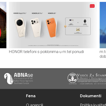
HONOR telefoni s poklonima u m:tel ponudi
m:t
dob
Fena
Dokumenti
O agenciji
Politika kvalite