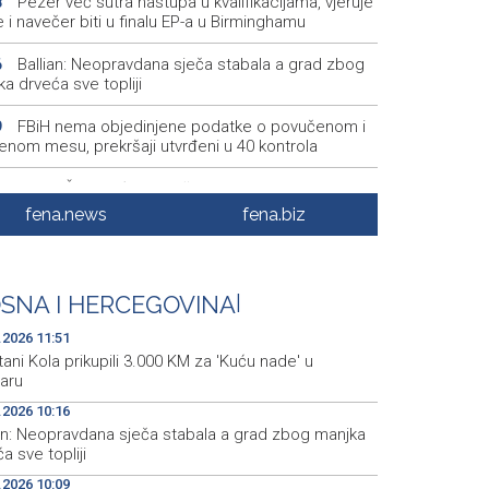
Pezer već sutra nastupa u kvalifikacijama, vjeruje
8
 i navečer biti u finalu EP-a u Birminghamu
Ballian: Neopravdana sječa stabala a grad zbog
6
a drveća sve topliji
FBiH nema objedinjene podatke o povučenom i
9
enom mesu, prekršaji utvrđeni u 40 kontrola
Marija Šerifović pred više hiljada posjetitelja na
3
i zatvorila 'Dane dijaspore 2026' u Travniku
fena.news
fena.biz
Kušljugić: Sprječavanje dehidracije i pregrijavanja
8
ni za očuvanje zdravlja srca tokom vrućina
SNA I HERCEGOVINA
|
U jami 'Raspotočje' petu noć prenoćilo devet
7
kih rudara
.2026 11:51
ani Kola prikupili 3.000 KM za 'Kuću nade' u
aru
.2026 10:16
ian: Neopravdana sječa stabala a grad zbog manjka
a sve topliji
.2026 10:09