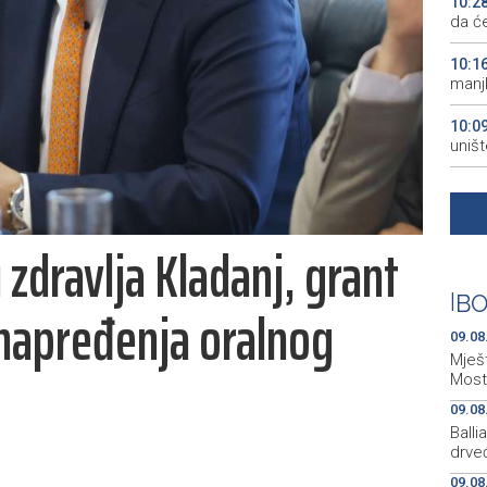
10:2
da će
10:1
manjk
10:0
uništ
10:0
Pirot
 zdravlja Kladanj, grant
09:2
ključ
|
BO
unapređenja oralnog
09:2
zenič
09.08
Mješt
Most
09.08
Ball
drveć
09.08