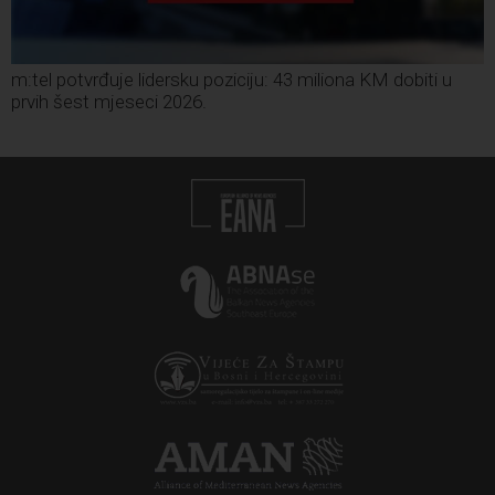
m:tel potvrđuje lidersku poziciju: 43 miliona KM dobiti u
prvih šest mjeseci 2026.