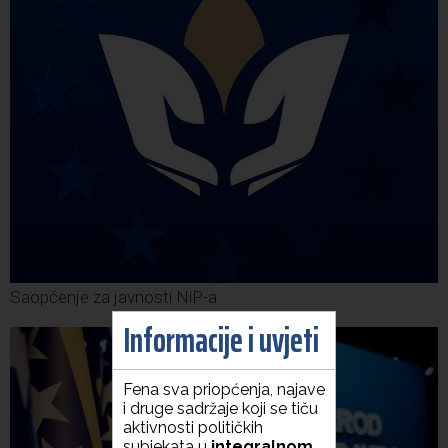
Saopćenje za javnosti NiP-a
Informacije i uvjeti
Fena sva priopćenja, najave
i druge sadržaje koji se tiču
aktivnosti političkih
subjekata u
integralnom