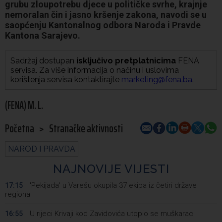
grubu zloupotrebu djece u političke svrhe, krajnje
nemoralan čin i jasno kršenje zakona, navodi se u
saopćenju Kantonalnog odbora Naroda i Pravde
Kantona Sarajevo.
Sadržaj dostupan
isključivo pretplatnicima
FENA
servisa. Za više informacija o načinu i uslovima
korištenja servisa kontaktirajte
marketing@fena.ba
.
(FENA) M. L.
Početna
>
Stranačke aktivnosti
NAROD I PRAVDA
NAJNOVIJE VIJESTI
'Pekijada' u Varešu okupila 37 ekipa iz četiri države
17:15
regiona
U rijeci Krivaji kod Zavidovića utopio se muškarac
16:55