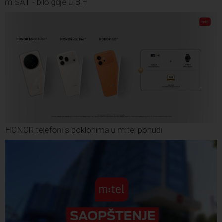
m:SAT - bilo gdje u BiH
HONOR telefoni s poklonima u m:tel ponudi