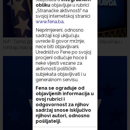
obliku
objavljuje u rubrici
„Stranačke aktivnosti" na
svojoj internetskoj stranici
www.fena.ba
.
Neprimjereni, odnosno
sadržaji koji uključuju
uvrede ili govor mržnje,
NiP: Tamo gdje su SDA i HDZ 'fiks' Bošnjake otpuštaju i
neće biti objavljivani.
tretiraju kao građane drugog reda
Uredništvo Fene po svojoj
procjeni odlučuje hoće li
neke vijesti vezane za
aktivnosti političkih
subjekata objavljivati i u
generalnom servisu.
Fena se ograđuje od
objavljenih informacija u
ovoj rubrici i
odgovornost za njihov
sadržaj snose isključivo
njihovi autori, odnosno
pošiljatelji.