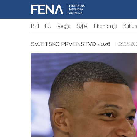
BiH
EU
Regija
Svijet
Ekonomija
Kultur
SVJETSKO PRVENSTVO 2026
| 03.06.20