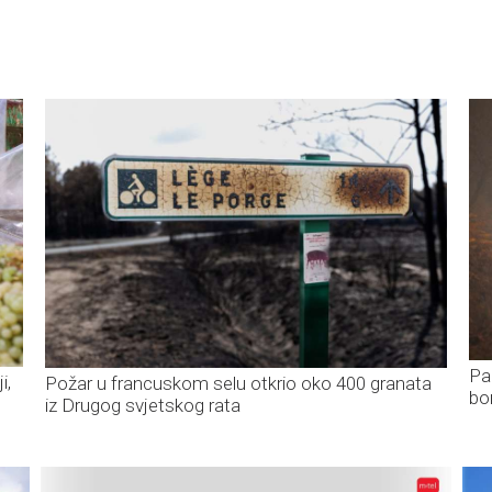
Pa
i,
Požar u francuskom selu otkrio oko 400 granata
bo
iz Drugog svjetskog rata