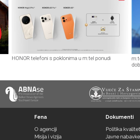
HONOR telefoni s poklonima u m:tel ponudi
m:t
dob
Fena
Dokumenti
O agenciji
Politika kvalite
Misija i vizija
Javne nabavke