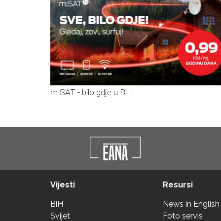
m:SAT - bilo gdje u BiH
Vijesti
Resursi
BiH
News in English
Svijet
Foto servis