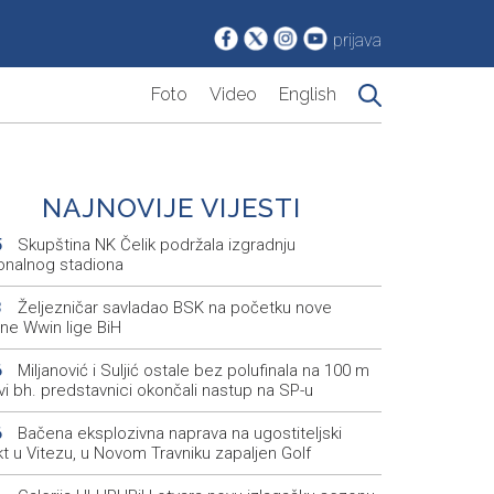
prijava
Foto
Video
English
NAJNOVIJE VIJESTI
Skupština NK Čelik podržala izgradnju
5
onalnog stadiona
Željezničar savladao BSK na početku nove
3
ne Wwin lige BiH
Miljanović i Suljić ostale bez polufinala na 100 m
6
svi bh. predstavnici okončali nastup na SP-u
Bačena eksplozivna naprava na ugostiteljski
6
t u Vitezu, u Novom Travniku zapaljen Golf