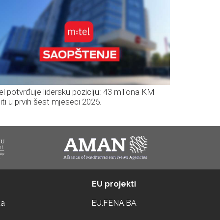
el potvrđuje lidersku poziciju: 43 miliona KM
iti u prvih šest mjeseci 2026.
EU projekti
ta
EU.FENA.BA