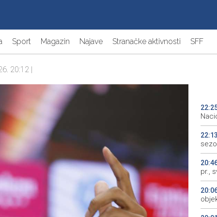
a
Sport
Magazin
Najave
Stranačke aktivnosti
SFF
26. 20:12 |
22:2
Naci
22:1
sezo
20:4
pr., 
20:0
objek