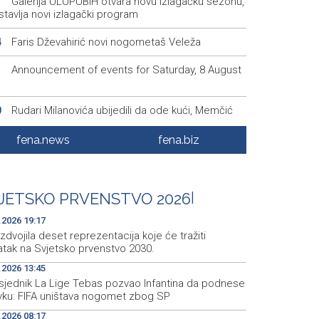
Galerija ULUPUBiH otvara novu izlagačku sezonu,
1
tavlja novi izlagački program
Faris Dževahirić novi nogometaš Veleža
4
Announcement of events for Saturday, 8 August
1
Rudari Milanovića ubijedili da ode kući, Memčić
0
eć ponovo vratio u jamu 'Raspotočje'
fena.news
fena.biz
Sarajevo Film Festival presents Kinoscope and
3
scope Surreal programs
Najave događaja za 8. 8. 2026. godine (subota)
0
JETSKO PRVENSTVO 2026
|
.2026 19:17
izdvojila deset reprezentacija koje će tražiti
atak na Svjetsko prvenstvo 2030.
.2026 13:45
sjednik La Lige Tebas pozvao Infantina da podnese
vku: FIFA uništava nogomet zbog SP
.2026 08:17