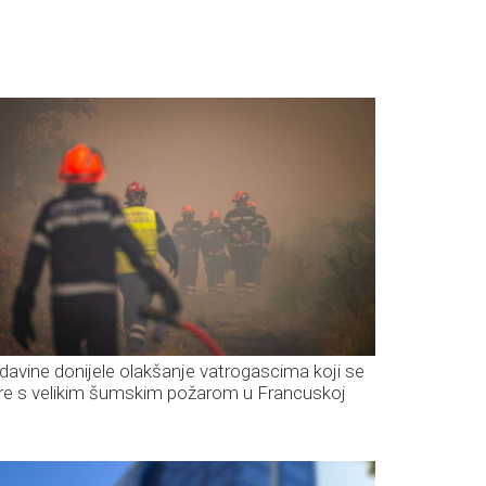
davine donijele olakšanje vatrogascima koji se
re s velikim šumskim požarom u Francuskoj