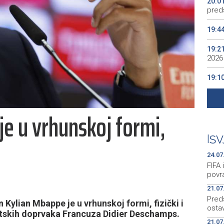
20:0
preds
19:4
19:2
2026
19:1
se v
19:0
e u vrhunskoj formi,
Kino
19:0
|
SV
24.07
FIFA 
povr
21.07
Pred
 Kylian Mbappe je u vrhunskoj formi, fizički i
osta
vjetskih doprvaka Francuza Didier Deschamps.
21.07