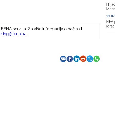
Hilj
Mess
21.07
FIFA 
igrač
FENA servisa. Za više informacija o načinu i
eting@fena.ba
.