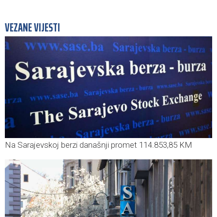
VEZANE VIJESTI
Na Sarajevskoj berzi današnji promet 114.853,85 KM