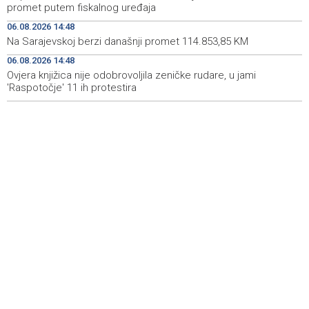
promet putem fiskalnog uređaja
Vlada FBiH - 530.000 KM za oblast kulture i sporta, te
15:27
vjerske institucije
06.08.2026 14:48
Na Sarajevskoj berzi današnji promet 114.853,85 KM
ISPRAVKA - Vlada USK usvojila programe vrijedne više
15:25
miliona KM za infrastrukturu, privredu i mlade
06.08.2026 14:48
Ovjera knjižica nije odobrovoljila zeničke rudare, u jami
'Raspotočje' 11 ih protestira
Foruma brčanske dijaspore u znaku globalnog iskustva
15:19