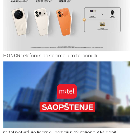
HONOR telefoni s poklonima u m:tel ponudi
m:tel potvrđuje lidersku poziciju: 43 miliona KM dobiti u