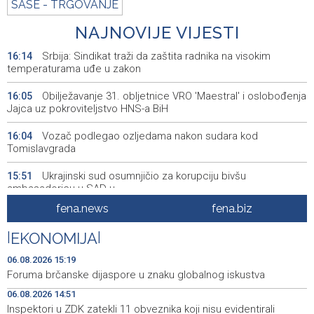
SASE - TRGOVANJE
NAJNOVIJE VIJESTI
Srbija: Sindikat traži da zaštita radnika na visokim
16:14
temperaturama uđe u zakon
Obilježavanje 31. obljetnice VRO 'Maestral' i oslobođenja
16:05
Jajca uz pokroviteljstvo HNS-a BiH
Vozač podlegao ozljedama nakon sudara kod
16:04
Tomislavgrada
Ukrajinski sud osumnjičio za korupciju bivšu
15:51
ambasadoricu u SAD-u
fena.news
fena.biz
Završeno je ovogodišnje izdanje Mladifesta koje je
15:51
okupilo mlade iz 73 zemlje svijeta
|
EKONOMIJA
|
Toplotni val primorao Rumuniju i Mađarsku na mjere
15:48
06.08.2026 15:19
štednje električne energije
Foruma brčanske dijaspore u znaku globalnog iskustva
06.08.2026 14:51
MUP ŽZH-a nabavio 15 novih vozila
15:33
Inspektori u ZDK zatekli 11 obveznika koji nisu evidentirali