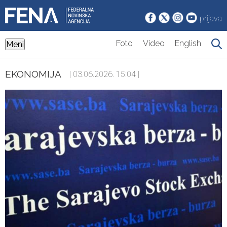
prijava
Foto
Video
English
Meni
EKONOMIJA
| 03.06.2026. 15:04 |