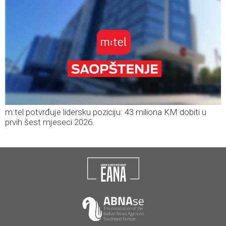
m:tel potvrđuje lidersku poziciju: 43 miliona KM dobiti u
prvih šest mjeseci 2026.