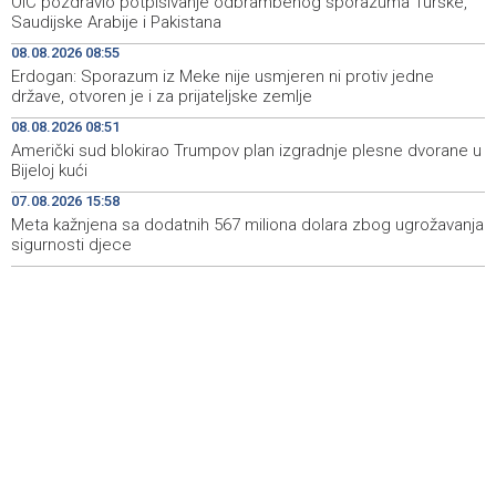
OIC pozdravio potpisivanje odbrambenog sporazuma Turske,
Svečani doček Zelenskog u Beogradu, u fokusu
11:09
Saudijske Arabije i Pakistana
razgovora odnosi Srbije i Ukrajine
08.08.2026 08:55
Erdogan: Sporazum iz Meke nije usmjeren ni protiv jedne
U ŽZH brojne vatrogasne intervencije, najveći požar u
10:54
države, otvoren je i za prijateljske zemlje
Kongori
08.08.2026 08:51
Karić: 'Jedite svoju vodu', unos vode kroz hranu prirodna
10:35
Američki sud blokirao Trumpov plan izgradnje plesne dvorane u
infuzija za organizam tokom vrućina
Bijeloj kući
07.08.2026 15:58
Obustavljen saobraćaj na magistralnoj cesti Stolac-
10:08
Neum, kod mjesta Udora, zbog nezgode
Meta kažnjena sa dodatnih 567 miliona dolara zbog ugrožavanja
sigurnosti djece