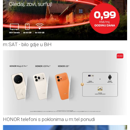
m:SAT - bilo gdje u BiH
HONOR telefoni s poklonima u m:tel ponudi