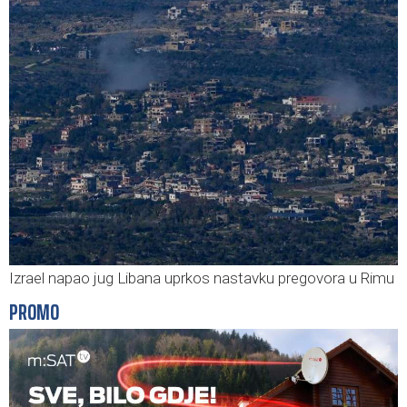
Izrael napao jug Libana uprkos nastavku pregovora u Rimu
PROMO