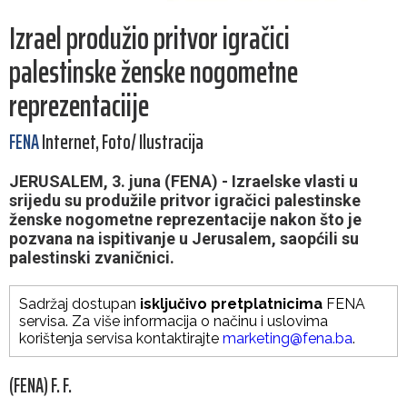
Izrael produžio pritvor igračici
palestinske ženske nogometne
reprezentaciije
FENA
Internet, Foto/ Ilustracija
JERUSALEM, 3. juna (FENA) - Izraelske vlasti u
srijedu su produžile pritvor igračici palestinske
ženske nogometne reprezentacije nakon što je
pozvana na ispitivanje u Jerusalem, saopćili su
palestinski zvaničnici.
Sadržaj dostupan
isključivo pretplatnicima
FENA
servisa. Za više informacija o načinu i uslovima
korištenja servisa kontaktirajte
marketing@fena.ba
.
(FENA) F. F.