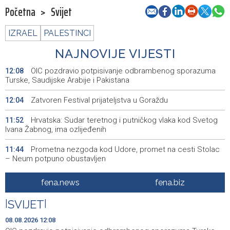
Početna
>
Svijet
IZRAEL
PALESTINCI
NAJNOVIJE VIJESTI
OIC pozdravio potpisivanje odbrambenog sporazuma
12:08
Turske, Saudijske Arabije i Pakistana
Zatvoren Festival prijateljstva u Goraždu
12:04
Hrvatska: Sudar teretnog i putničkog vlaka kod Svetog
11:52
Ivana Žabnog, ima ozlijeđenih
Prometna nezgoda kod Udore, promet na cesti Stolac
11:44
– Neum potpuno obustavljen
'ELVIS, moj komšija' najbolji muzički dokumentarni film na
11:27
fena.news
fena.biz
City film festu u Niškoj Banji
|
SVIJET
|
Zračna luka Split rekordna u Hrvatskoj sa 770 tisuća
11:16
putnika u srpnju
08.08.2026 12:08