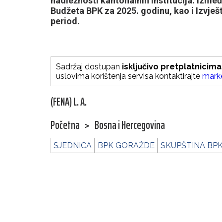
nadležnosti kantonalnih institucija. Izmeđ
Budžeta BPK za 2025. godinu, kao i Izvješ
period.
Sadržaj dostupan
isključivo pretplatnicima
uslovima korištenja servisa kontaktirajte
mark
(FENA) L. A.
Početna
>
Bosna i Hercegovina
SJEDNICA
BPK GORAŽDE
SKUPŠTINA BP