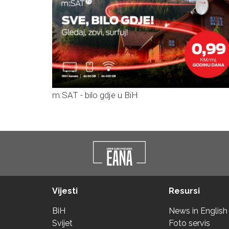
m:SAT - bilo gdje u BiH
Vijesti
Resursi
BiH
News in English
Svijet
Foto servis