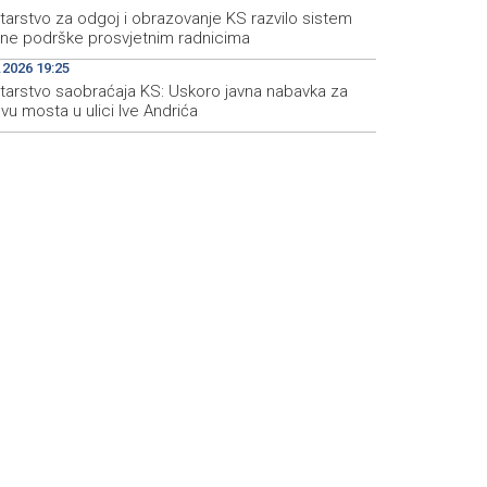
tarstvo za odgoj i obrazovanje KS razvilo sistem
čne podrške prosvjetnim radnicima
.2026 19:25
starstvo saobraćaja KS: Uskoro javna nabavka za
u mosta u ulici Ive Andrića