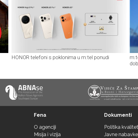
HONOR telefoni s poklonima u m:tel ponudi
m:t
dob
Fena
Dokumenti
O agenciji
Politika kvalite
Misija i vizija
Javne nabavke