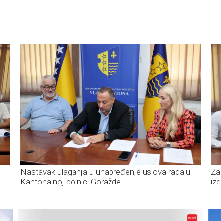
Nastavak ulaganja u unapređenje uslova rada u
Za
Kantonalnoj bolnici Goražde
iz