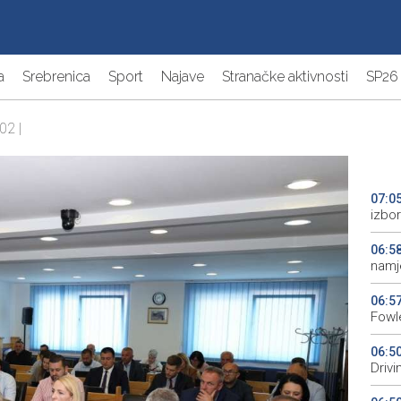
a
Srebrenica
Sport
Najave
Stranačke aktivnosti
SP26
02 |
07:0
izbor
06:5
namj
06:5
Fowle
06:5
Driv