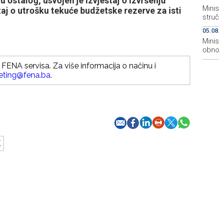
u ostalog, usvojen je Izvještaj o izvršenju
Minis
taj o utrošku tekuće budžetske rezerve za isti
stru
05.08
Mini
obnov
FENA servisa. Za više informacija o načinu i
eting@fena.ba
.
K