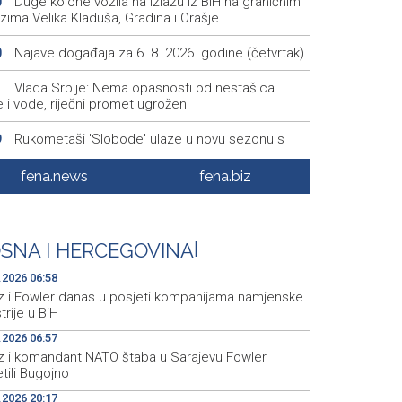
Duge kolone vozila na izlazu iz BiH na graničnim
0
zima Velika Kladuša, Gradina i Orašje
Najave događaja za 6. 8. 2026. godine (četvrtak)
0
Vlada Srbije: Nema opasnosti od nestašica
1
e i vode, riječni promet ugrožen
Rukometaši 'Slobode' ulaze u novu sezonu s
9
m povratka u Premijer ligu
fena.news
fena.biz
Ministarstvo za odgoj i obrazovanje KS razvilo
7
em stručne podrške prosvjetnim radnicima
Announcement of events for Thursday, 6 August
2
SNA I HERCEGOVINA
|
.2026 06:58
z i Fowler danas u posjeti kompanijama namjenske
trije u BiH
.2026 06:57
z i komandant NATO štaba u Sarajevu Fowler
tili Bugojno
.2026 20:17