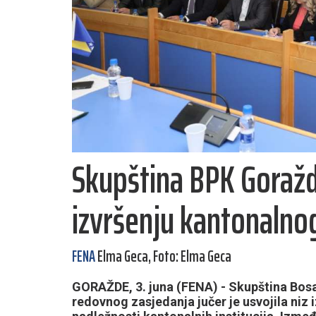
Skupština BPK Goražde
izvršenju kantonalno
FENA
Elma Geca, Foto: Elma Geca
GORAŽDE, 3. juna (FENA) - Skupština Bo
redovnog zasjedanja jučer je usvojila niz i