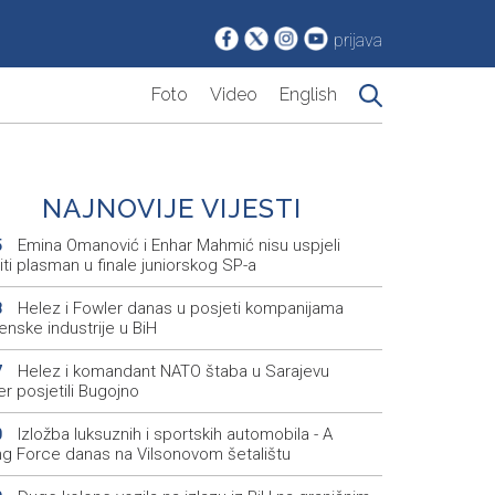
prijava
Foto
Video
English
NAJNOVIJE VIJESTI
Emina Omanović i Enhar Mahmić nisu uspjeli
5
iti plasman u finale juniorskog SP-a
Helez i Fowler danas u posjeti kompanijama
8
enske industrije u BiH
Helez i komandant NATO štaba u Sarajevu
7
r posjetili Bugojno
Izložba luksuznih i sportskih automobila - A
0
ing Force danas na Vilsonovom šetalištu