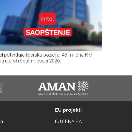
el potvrđuje lidersku poziciju: 43 miliona KM
iti u prvih šest mjeseci 2026.
EU projekti
ta
EU.FENA.BA