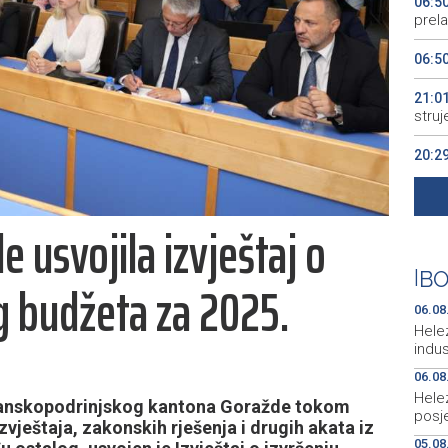
06:5
prela
06:5
21:0
struj
20:2
cilje
20:1
 usvojila izvještaj o
sist
19:3
|
BO
g budžeta za 2025.
2026
06.08
Hele
indus
06.08
Hele
sanskopodrinjskog kantona Goražde tokom
posje
zvještaja, zakonskih rješenja i drugih akata iz
05.08