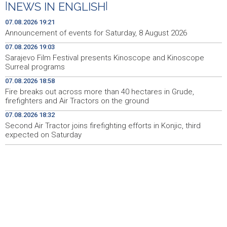
|
NEWS IN ENGLISH
|
Kušljugić: Sprječavanje dehidracije i pregrijavanja ključni
09:28
07.08.2026 19:21
za očuvanje zdravlja srca tokom vrućina
Announcement of events for Saturday, 8 August 2026
07.08.2026 19:03
U jami 'Raspotočje' petu noć prenoćilo devet zeničkih
09:27
rudara
Sarajevo Film Festival presents Kinoscope and Kinoscope
Surreal programs
Gosti iz regiona okupirali Jahorinu, mnogi zbog popusta
09:20
07.08.2026 18:58
umjesto mora izabrali planinu
Fire breaks out across more than 40 hectares in Grude,
firefighters and Air Tractors on the ground
Požar kod Konjica lokaliziran, vatrogasci i dalje na
09:17
terenu
07.08.2026 18:32
Second Air Tractor joins firefighting efforts in Konjic, third
expected on Saturday
U Stupama održan prvi „Gastro Livno“: Više od 20 jela
09:09
predstavilo raznolikost livanjske gastronomije