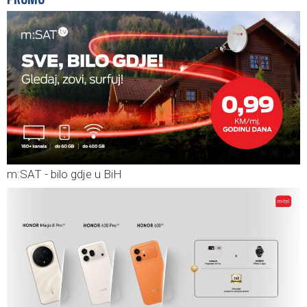
m:SAT - bilo gdje u BiH