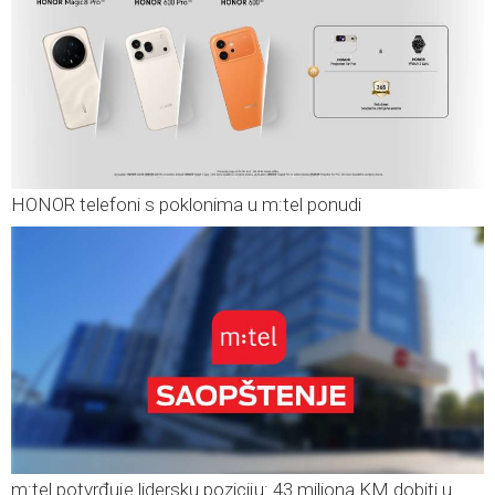
HONOR telefoni s poklonima u m:tel ponudi
m:tel potvrđuje lidersku poziciju: 43 miliona KM dobiti u