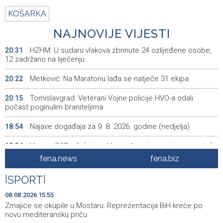
KOŠARKA
NAJNOVIJE VIJESTI
HZHM: U sudaru vlakova zbrinute 24 ozlijeđene osobe,
20:31
12 zadržano na liječenju
Metković: Na Maratonu lađa se natječe 31 ekipa
20:22
Tomislavgrad: Veterani Vojne policije HVO-a odali
20:15
počast poginulim braniteljima
Najave događaja za 9. 8. 2026. godine (nedjelja)
18:54
Vance: SAD očekuje od Irana da osigura siguran protok
18:34
nafte kroz Hormuški moreuz
fena.news
fena.biz
Iranski šef sigurnosti: Hormuški moreuz će ostati
18:21
|
SPORT
|
zatvoren dok SAD ne ispuni zahtjeve Teherana
08.08.2026 15:55
Iran 'vrlo blizu' dogovora s Omanom o novoj Hormuškoj
18:09
Zmajice se okupile u Mostaru: Reprezentacija BiH kreće po
brodskoj ruti
novu mediteransku priču