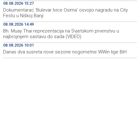
08.08.2026 15:27
Koncertom Marije Šerifović večeras se zatvara
18:05
Dokumentarac 'Bulevar Ivice Osima' osvojio nagradu na City
manifestacija 'Dani dijaspore Travnik 2026'
Festu u Niškoj Banji
Kod mosta Brčko - Gunja pronađene kosti, vještaci
17:26
08.08.2026 14:49
sudske medicine utvrđuju porijeklo
Bh. Muay Thai reprezentacija na Svjetskom prvenstvu u
najbrojnijem sastavu do sada (VIDEO)
'Pekijada' u Varešu okupila 37 ekipa iz četiri države
17:15
08.08.2026 10:01
regiona
Danas dva susreta nove sezone nogometne WWin lige BiH