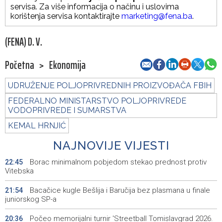
servisa. Za više informacija o načinu i uslovima
korištenja servisa kontaktirajte
marketing@fena.ba
.
(FENA) D. V.
Početna
>
Ekonomija
UDRUŽENJE POLJOPRIVREDNIH PROIZVOĐAČA FBIH
FEDERALNO MINISTARSTVO POLJOPRIVREDE
VODOPRIVREDE I SUMARSTVA
KEMAL HRNJIĆ
NAJNOVIJE VIJESTI
Borac minimalnom pobjedom stekao prednost protiv
22:45
Vitebska
Bacačice kugle Bešlija i Baručija bez plasmana u finale
21:54
juniorskog SP-a
Počeo memorijalni turnir 'Streetball Tomislavgrad 2026.
20:36