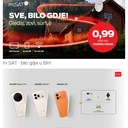
m:SAT - bilo gdje u BiH