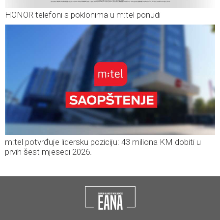
HONOR telefoni s poklonima u m:tel ponudi
m:tel potvrđuje lidersku poziciju: 43 miliona KM dobiti u
prvih šest mjeseci 2026.