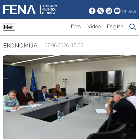
prijava
Foto
Video
English
Meni
EKONOMIJA
| 02.06.2026. 15:35 |