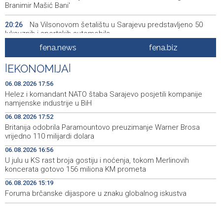
Branimir Mašić Bani'
Na Vilsonovom šetalištu u Sarajevu predstavljeno 50
20:26
luksuznih i sportskih automobila
fena.news
fena.biz
Announcement of events for Friday, 7 August 2026
20:01
|
EKONOMIJA
|
Drugi Festival bakri okupio mještane i posjetitelje kod
19:55
Livna
06.08.2026 17:56
Helez i komandant NATO štaba Sarajevo posjetili kompanije
Novi Travnik receives first direct EU funding for UNESCO
19:45
namjenske industrije u BiH
heritage project
06.08.2026 17:52
Britanija odobrila Paramountovo preuzimanje Warner Brosa
Crishock: OHR maintains an open dialogue with all
19:33
vrijedno 110 milijardi dolara
political stakeholders in BiH
06.08.2026 16:56
Velika nagrada Britanije ostaje u MotoGP kalendaru do
19:32
U julu u KS rast broja gostiju i noćenja, tokom Merlinovih
2028. godine
koncerata gotovo 156 miliona KM prometa
06.08.2026 15:19
Španska krajnja ljevica i desnica ujedinjene protiv
19:29
Maroka kao suorganizatora SP 2030.
Foruma brčanske dijaspore u znaku globalnog iskustva