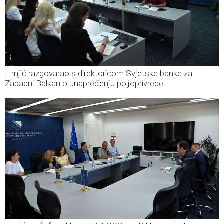
Hrnjić razgovarao s direktoricom Svjetske banke za
Zapadni Balkan o unapređenju poljoprivrede