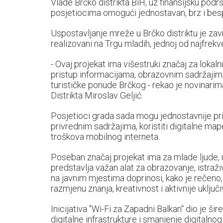
Vlade Brčko distrikta BiH, uz finansijsku podr
posjetiocima omogući jednostavan, brz i besp
Uspostavljanje mreže u Brčko distriktu je zavr
realizovani na Trgu mladih, jednoj od najfrekve
- Ovaj projekat ima višestruki značaj za lok
pristup informacijama, obrazovnim sadržajima
turističke ponude Brčkog - rekao je novinarim
Distrikta Miroslav Geljić.
Posjetioci grada sada mogu jednostavnije pris
privrednim sadržajima, koristiti digitalne ma
troškova mobilnog interneta.
Poseban značaj projekat ima za mlade ljude, 
predstavlja važan alat za obrazovanje, istraži
na javnim mjestima doprinosi, kako je rečeno
razmjenu znanja, kreativnost i aktivnije uklj
Inicijativa "Wi-Fi za Zapadni Balkan“ dio je ši
digitalne infrastrukture i smanjenje digitaln