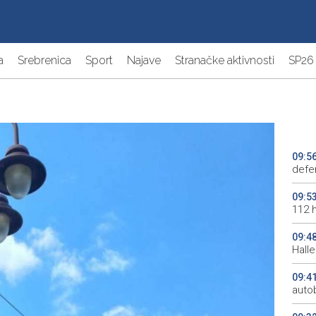
a
Srebrenica
Sport
Najave
Stranačke aktivnosti
SP26
09:5
defe
09:5
112 h
09:4
Halle
09:4
auto