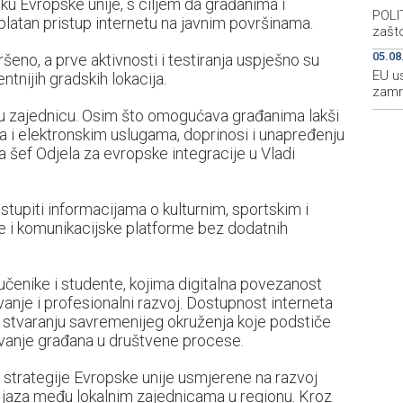
šku Evropske unije, s ciljem da građanima i
POLIT
latan pristup internetu na javnim površinama.
zašto
05.08
šeno, a prve aktivnosti i testiranja uspješno su
EU u
ntnijih gradskih lokacija.
zamr
alnu zajednicu. Osim što omogućava građanima lakši
 i elektronskim uslugama, doprinosi i unapređenju
a šef Odjela za evropske integracije u Vladi
tupiti informacijama o kulturnim, sportskim i
pe i komunikacijske platforme bez dodatnih
učenike i studente, kojima digitalna povezanost
vanje i profesionalni razvoj. Dostupnost interneta
, stvaranju savremenijeg okruženja koje podstiče
učivanje građana u društvene procese.
re strategije Evropske unije usmjerene na razvoj
og jaza među lokalnim zajednicama u regionu. Kroz