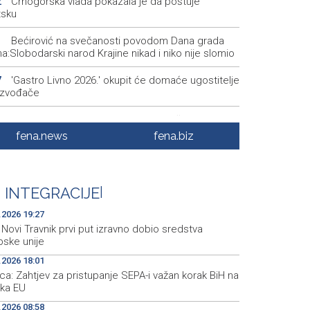
Crnogorska vlada pokazala je da poštuje
2
tsku
Bećirović na svečanosti povodom Dana grada
1
a:Slobodarski narod Krajine nikad i niko nije slomio
'Gastro Livno 2026.' okupit će domaće ugostitelje
7
oizvođače
Crishock posjetio IDDEEA-u: Zajednička
5
dijeljenost za nastavak saradnje
fena.news
fena.biz
Kajganić i ambasador Irske o vladavini prava i
5
pskom putu BiH
 INTEGRACIJE
|
Aktivan požar kod Konjica, u gašenju sudjelovali
7
ractor i helikopter OS-a BiH
.2026 19:27
Novi Travnik prvi put izravno dobio sredstva
pske unije
.2026 18:01
a: Zahtjev za pristupanje SEPA-i važan korak BiH na
 ka EU
.2026 08:58