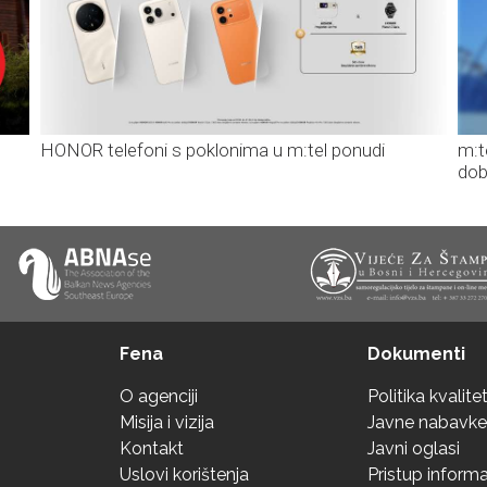
HONOR telefoni s poklonima u m:tel ponudi
m:t
dob
Fena
Dokumenti
O agenciji
Politika kvalite
Misija i vizija
Javne nabavke
Kontakt
Javni oglasi
Uslovi korištenja
Pristup inform