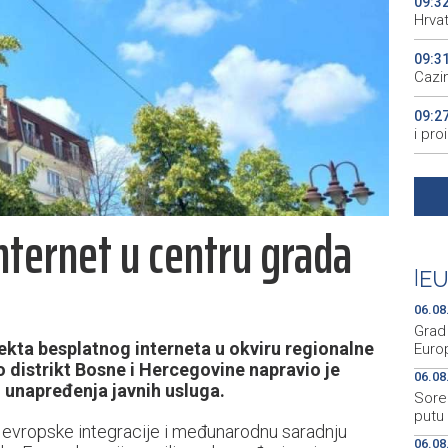
09:3
Hrva
09:3
Cazin
09:2
i pr
09:2
opre
nternet u centru grada
09:2
evro
|
EU
09:0
Air T
06.08
Grad 
ekta besplatnog interneta u okviru regionalne
Euro
ko distrikt Bosne i Hercegovine napravio je
06.08
i unapređenja javnih usluga.
Sorec
putu
 evropske integracije i međunarodnu saradnju
06.08