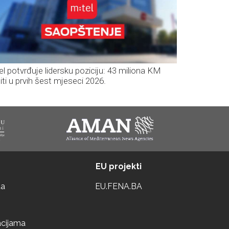
el potvrđuje lidersku poziciju: 43 miliona KM
iti u prvih šest mjeseci 2026.
EU projekti
ta
EU.FENA.BA
acijama