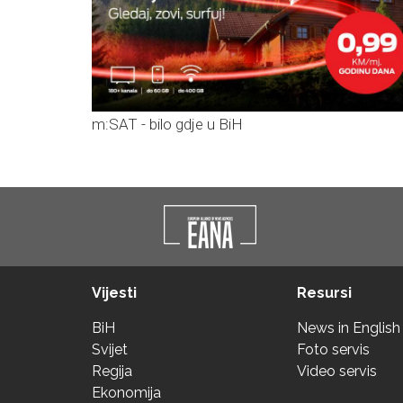
m:SAT - bilo gdje u BiH
Vijesti
Resursi
BiH
News in English
Svijet
Foto servis
Regija
Video servis
Ekonomija