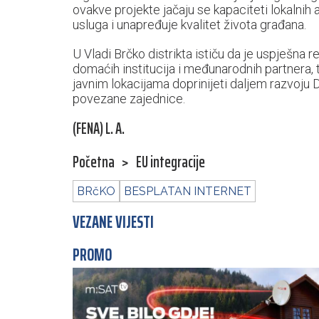
ovakve projekte jačaju se kapaciteti lokalnih 
usluga i unapređuje kvalitet života građana.
U Vladi Brčko distrikta ističu da je uspješna 
domaćih institucija i međunarodnih partnera,
javnim lokacijama doprinijeti daljem razvoju D
povezane zajednice.
(FENA) L. A.
Početna
>
EU integracije
BRčKO
BESPLATAN INTERNET
VEZANE VIJESTI
PROMO