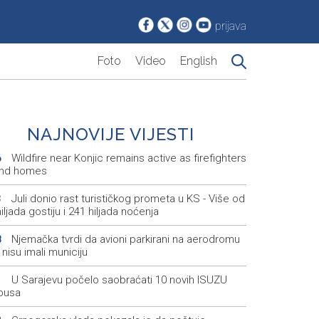
prijava
Foto
Video
English
NAJNOVIJE VIJESTI
Wildfire near Konjic remains active as firefighters
6
nd homes
Juli donio rast turističkog prometa u KS - Više od
3
iljada gostiju i 241 hiljada noćenja
Njemačka tvrdi da avioni parkirani na aerodromu
8
 nisu imali municiju
U Sarajevu počelo saobraćati 10 novih ISUZU
1
busa