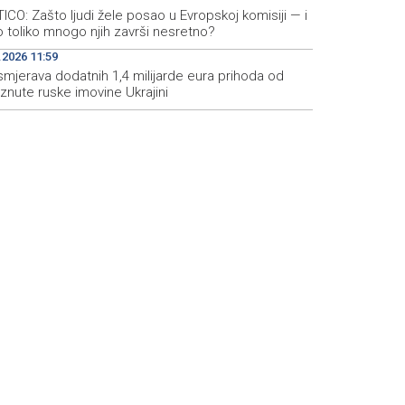
ICO: Zašto ljudi žele posao u Evropskoj komisiji — i
 toliko mnogo njih završi nesretno?
.2026 11:59
smjerava dodatnih 1,4 milijarde eura prihoda od
znute ruske imovine Ukrajini