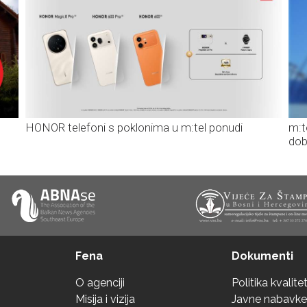
HONOR telefoni s poklonima u m:tel ponudi
m:t
dob
Fena
Dokumenti
O agenciji
Politika kvalite
Misija i vizija
Javne nabavke