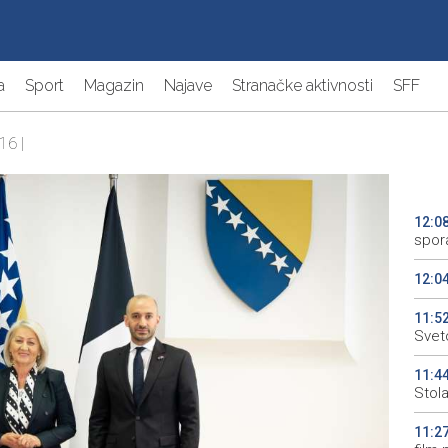
a
Sport
Magazin
Najave
Stranačke aktivnosti
SFF
16 |
12:0
spor
12:0
11:5
Svet
11:4
Stol
11:2