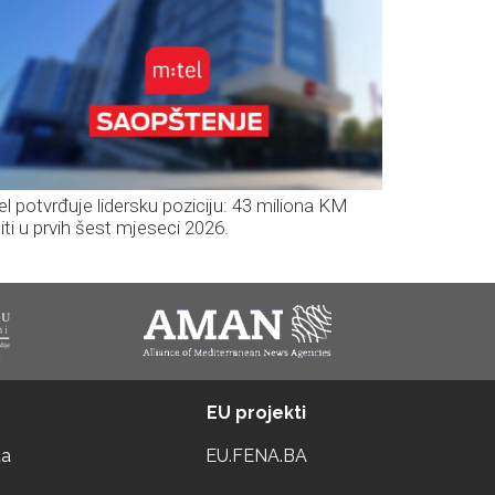
el potvrđuje lidersku poziciju: 43 miliona KM
iti u prvih šest mjeseci 2026.
EU projekti
ta
EU.FENA.BA