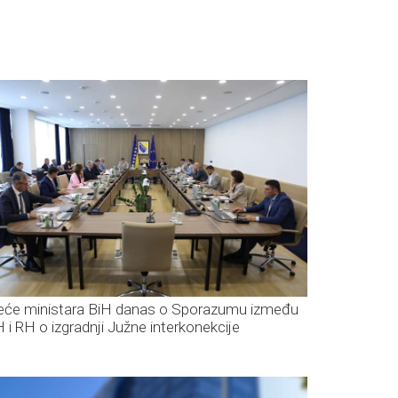
jeće ministara BiH danas o Sporazumu između
H i RH o izgradnji Južne interkonekcije