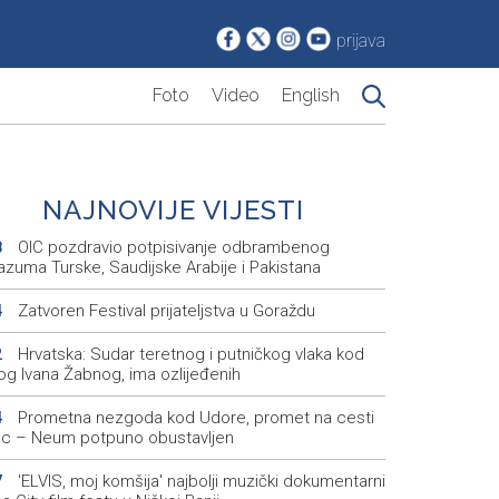
prijava
Foto
Video
English
NAJNOVIJE VIJESTI
OIC pozdravio potpisivanje odbrambenog
8
azuma Turske, Saudijske Arabije i Pakistana
Zatvoren Festival prijateljstva u Goraždu
4
Hrvatska: Sudar teretnog i putničkog vlaka kod
2
og Ivana Žabnog, ima ozlijeđenih
Prometna nezgoda kod Udore, promet na cesti
4
ac – Neum potpuno obustavljen
'ELVIS, moj komšija' najbolji muzički dokumentarni
7