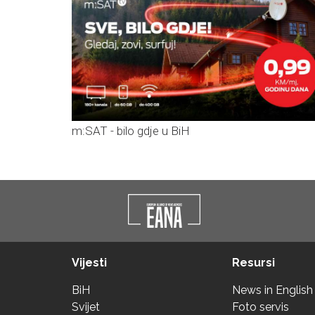
m:SAT - bilo gdje u BiH
Vijesti
Resursi
BiH
News in English
Svijet
Foto servis