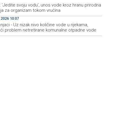
: 'Jedite svoju vodu', unos vode kroz hranu prirodna
zija za organizam tokom vrućina
.2026 10:07
njaci - Uz nizak nivo količine vode u rijekama,
eći problem netretirane komunalne otpadne vode