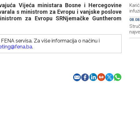
ajuća Vijeća ministara Bosne i Hercegovine
Karić
infu
varala s ministrom za Evropu i vanjske poslove
inistrom za Evropu SRNjemačke Guntherom
08.08
Struč
najv
FENA servisa. Za više informacija o načinu i
eting@fena.ba
.