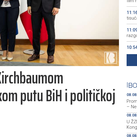
film 
11:1
tisuć
11:0
razgo
10:5
poža
10:3
 Kirchbaumom
priro
10:0
|
BO
om putu BiH i političkoj
Stol
08.08
Prom
– Ne
08.08
U ŽZH
Kong
08.08