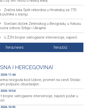
na City film festu u Niškoj Banji
Zračna luka Split rekordna u Hrvatskoj sa 770
6
a putnika u srpnju
Svečani doček Zelenskog u Beogradu, u fokusu
9
vora odnosi Srbije i Ukrajine
U ŽZH brojne vatrogasne intervencije, najveći
4
r u Kongori
fena.news
fena.biz
Karić: 'Jedite svoju vodu', unos vode kroz hranu
5
dna infuzija za organizam tokom vrućina
Obustavljen saobraćaj na magistralnoj cesti
8
SNA I HERCEGOVINA
|
ac-Neum, kod mjesta Udora, zbog nezgode
.2026 11:44
etna nezgoda kod Udore, promet na cesti Stolac
um potpuno obustavljen
.2026 10:54
 brojne vatrogasne intervencije, najveći požar u
ori
.2026 10:35