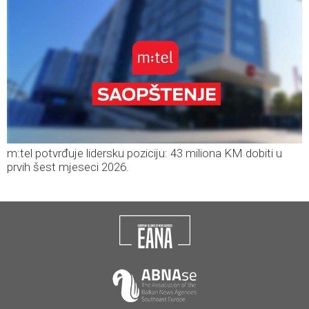
m:tel potvrđuje lidersku poziciju: 43 miliona KM dobiti u
prvih šest mjeseci 2026.