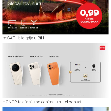
m:SAT - bilo gdje u BiH
HONOR telefoni s poklonima u m:tel ponudi