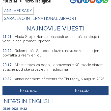
Početna
>
News in English
ANNIVERSARY
SARAJEVO INTERNATIONAL AIRPORT
NAJNOVIJE VIJESTI
Vlada Srbije: Nema opasnosti od nestašica struje i
21:01
vode, riječni promet ugrožen
Rukometaši 'Slobode' ulaze u novu sezonu s ciljem
20:29
povratka u Premijer ligu
Ministarstvo za odgoj i obrazovanje KS razvilo sistem
20:17
stručne podrške prosvjetnim radnicima
Announcement of events for Thursday, 6 August 2026
19:32
Rise in electric scooter injuries among children; Biloš:
19:26
fena.news
fena.biz
Head and facial injuries most common
|
NEWS IN ENGLISH
|
Ministarstvo saobraćaja KS: Uskoro javna nabavka za
19:25
obnovu mosta u ulici Ive Andrića
05.08.2026 19:32