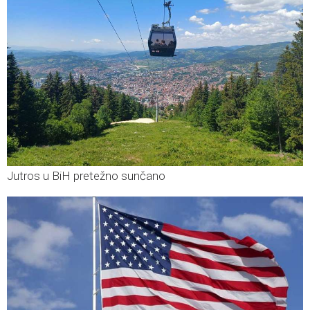
Jutros u BiH pretežno sunčano