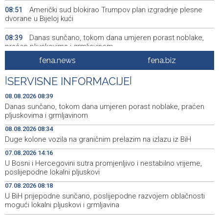
Američki sud blokirao Trumpov plan izgradnje plesne
08:51
dvorane u Bijeloj kući
Danas sunčano, tokom dana umjeren porast noblake,
08:39
praćen pljuskovima i grmljavinom
fena.news
fena.biz
Duge kolone vozila na graničnim prelazim na izlazu iz
08:34
BiH
|
SERVISNE INFORMACIJE
|
Deset zeničkih rudara četvrtu noć ostali u jami
08:29
08.08.2026 08:39
Raspotočje
Danas sunčano, tokom dana umjeren porast noblake, praćen
pljuskovima i grmljavinom
Podrška najmlađima: U Mostaru podijeljeno 50 ruksaka
08:25
08.08.2026 08:34
sa školskim priborom
Duge kolone vozila na graničnim prelazim na izlazu iz BiH
Najave događaja za 8. 8. 2026. godine (subota)
08:25
07.08.2026 14:16
U Bosni i Hercegovini sutra promjenljivo i nestabilno vrijeme,
Etnofest Didak čuva hercegovačku tradiciju kroz
08:20
poslijepodne lokalni pljuskovi
pjesmu, običaje i gastronomiju
07.08.2026 08:18
U BiH prijepodne sunčano, poslijepodne razvojem oblačnosti
Civilna zaštita Posušje upozorava na opasnost od
08:09
požara na Blidinju
mogući lokalni pljuskovi i grmljavina