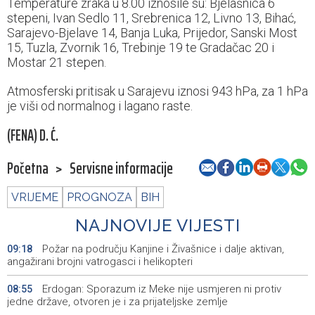
Temperature zraka u 8.00 iznosile su: Bjelašnica 6
stepeni, Ivan Sedlo 11, Srebrenica 12, Livno 13, Bihać,
Sarajevo-Bjelave 14, Banja Luka, Prijedor, Sanski Most
15, Tuzla, Zvornik 16, Trebinje 19 te Gradačac 20 i
Mostar 21 stepen.
Atmosferski pritisak u Sarajevu iznosi 943 hPa, za 1 hPa
je viši od normalnog i lagano raste.
(FENA) D. Ć.
Početna
>
Servisne informacije
VRIJEME
PROGNOZA
BIH
NAJNOVIJE VIJESTI
Požar na području Kanjine i Živašnice i dalje aktivan,
09:18
angažirani brojni vatrogasci i helikopteri
Erdogan: Sporazum iz Meke nije usmjeren ni protiv
08:55
jedne države, otvoren je i za prijateljske zemlje