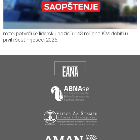
m:tel potvrđuje lidersku poziciju: 43 miliona KM dobiti u
prvih šest mjeseci 2026.