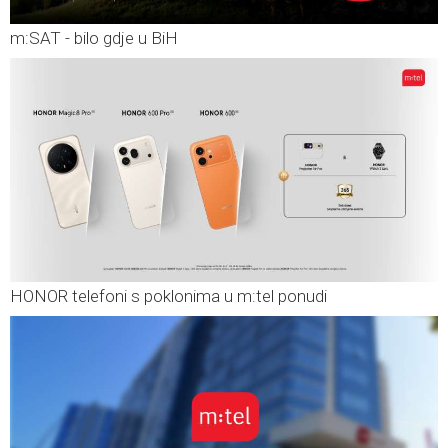
m:SAT - bilo gdje u BiH
HONOR telefoni s poklonima u m:tel ponudi