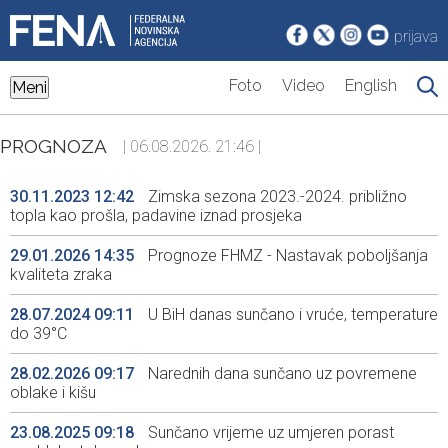
prijava
Foto
Video
English
Meni
PROGNOZA
| 06.08.2026. 21:46 |
30.11.2023 12:42
Zimska sezona 2023.-2024. približno
topla kao prošla, padavine iznad prosjeka
29.01.2026 14:35
Prognoze FHMZ - Nastavak poboljšanja
kvaliteta zraka
28.07.2024 09:11
U BiH danas sunčano i vruće, temperature
do 39°C
28.02.2026 09:17
Narednih dana sunčano uz povremene
oblake i kišu
23.08.2025 09:18
Sunčano vrijeme uz umjeren porast