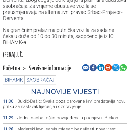
saobraćaja. Za vrijeme obustave vozila se
preusmjeravaju na alternativni pravac Srbac-Prnjavor-
Derventa.
Na graničnim prelazima putnička vozila za sada ne
čekaju duže od 10 do 30 minuta, saopćeno je iz IC
BiHAMK-a.
(FENA) J. Č.
Početna
>
Servisne informacije
BIHAMK
SAOBRAĆAJ
NAJNOVIJE VIJESTI
Buldić-Bešić: Svaka doza darovane krvi predstavlja novu
11:30
priliku za nastavak liječenja i ozdravljenje
Jedna osoba teško povrijeđena u pucnjavi u Brčkom
11:29
Mađarski javni servis mjesec bez vijesti, nova vlast
11:28