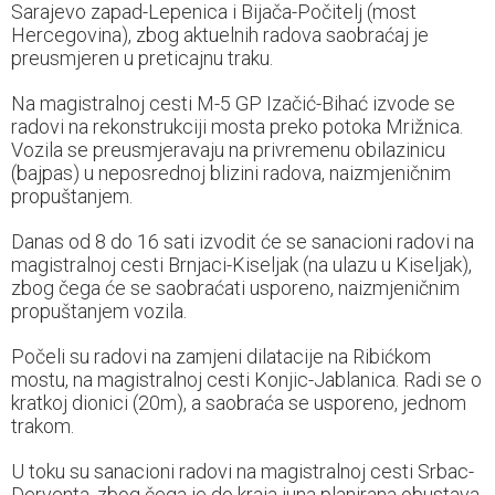
Sarajevo zapad-Lepenica i Bijača-Počitelj (most
Hercegovina), zbog aktuelnih radova saobraćaj je
preusmjeren u preticajnu traku.
Na magistralnoj cesti M-5 GP Izačić-Bihać izvode se
radovi na rekonstrukciji mosta preko potoka Mrižnica.
Vozila se preusmjeravaju na privremenu obilazinicu
(bajpas) u neposrednoj blizini radova, naizmjeničnim
propuštanjem.
Danas od 8 do 16 sati izvodit će se sanacioni radovi na
magistralnoj cesti Brnjaci-Kiseljak (na ulazu u Kiseljak),
zbog čega će se saobraćati usporeno, naizmjeničnim
propuštanjem vozila.
Počeli su radovi na zamjeni dilatacije na Ribićkom
mostu, na magistralnoj cesti Konjic-Jablanica. Radi se o
kratkoj dionici (20m), a saobraća se usporeno, jednom
trakom.
U toku su sanacioni radovi na magistralnoj cesti Srbac-
Derventa, zbog čega je do kraja juna planirana obustava