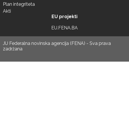
Plan integriteta
Akti
EU projekti
EU.FENA.BA
JU Federalna novinska agencija (FENA) - Sva prava
zadržana