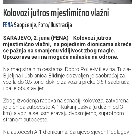
Kolovozi jutros mjestimično vlažni
FENA
Saopćenje, Foto/ Ilustracija
SARAJEVO, 2. juna (FENA) - Kolovozi jutros
mjestimično vlažni, na pojedinim dionicama skreće
se pažnja na smanjenu vidljivost zbog magle.
Upozorava se i na moguće nailaske na odrone.
Na magistralnim cestama: Dobro Polje-Miljevina, Tuzla-
Bijeljina i Jablanica-Blidinje dozvoljen je saobraćaj za
vozila do 3,5 tone, dok je za vozila preko 3,5 t saobraćaj
i dalje obustavljen.
Zbog izvođenja radova na sanaciji kolovoza, zatvorena
je dionica autoceste A-1 Kakanj-Lašva (u dužini od 3
km), a vozila se usmjeravaju dvosmjerno, suprotnom
stranom autoceste.
Na autocesti A-1 dionicama: Sarajevo sjever-Podlugovi,