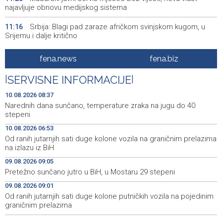
najavljuje obnovu medijskog sistema
Srbija: Blagi pad zaraze afričkom svinjskom kugom, u
11:16
Srijemu i dalje kritično
In-person ticket sales for the 32nd Sarajevo Film
11:13
fena.news
fena.biz
Festival program began this morning
|
SERVISNE INFORMACIJE
|
Orange alert in place across BiH, temperatures up to 41
11:08
degrees Celsius expected
10.08.2026 08:37
Narednih dana sunčano, temperature zraka na jugu do 40
Fire in Konjic contained, fire near Neum remains active
11:04
stepeni
10.08.2026 06:53
Zenica miners spend sixth night underground, trade
10:52
Od ranih jutarnjih sati duge kolone vozila na graničnim prelazima
union members expected to join protest
na izlazu iz BiH
Puhovski: Evropska konfederacija nerealna ideja, a EU
10:46
09.08.2026 09:05
nema jasan plan ni za Zapadni Balkan
Pretežno sunčano jutro u BiH, u Mostaru 29 stepeni
09.08.2026 09:01
Film "Paviljon" Dine Mustafića osvojio nagradu publike na
10:44
12. Brač Film Festivalu
Od ranih jutarnjih sati duge kolone putničkih vozila na pojedinim
graničnim prelazima