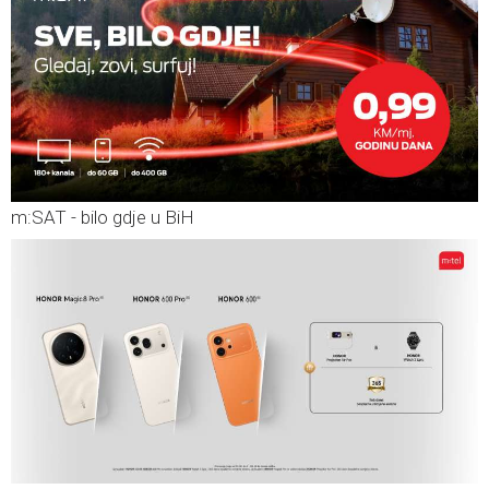
m:SAT - bilo gdje u BiH