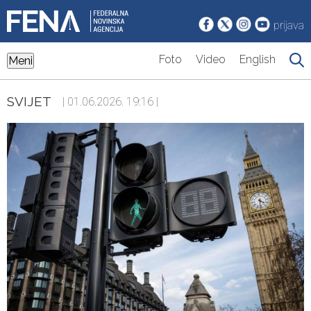
prijava
Foto
Video
English
Meni
SVIJET
| 01.06.2026. 19:16 |