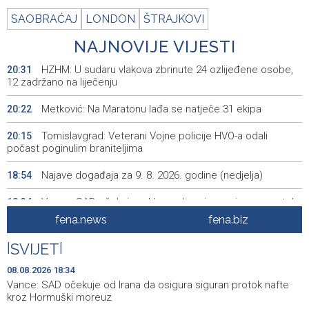
SAOBRAĆAJ
LONDON
ŠTRAJKOVI
NAJNOVIJE VIJESTI
HZHM: U sudaru vlakova zbrinute 24 ozlijeđene osobe,
20:31
12 zadržano na liječenju
Metković: Na Maratonu lađa se natječe 31 ekipa
20:22
Tomislavgrad: Veterani Vojne policije HVO-a odali
20:15
počast poginulim braniteljima
Najave događaja za 9. 8. 2026. godine (nedjelja)
18:54
Vance: SAD očekuje od Irana da osigura siguran protok
18:34
nafte kroz Hormuški moreuz
fena.news
fena.biz
Iranski šef sigurnosti: Hormuški moreuz će ostati
18:21
|
SVIJET
|
zatvoren dok SAD ne ispuni zahtjeve Teherana
08.08.2026 18:34
Iran 'vrlo blizu' dogovora s Omanom o novoj Hormuškoj
18:09
Vance: SAD očekuje od Irana da osigura siguran protok nafte
brodskoj ruti
kroz Hormuški moreuz