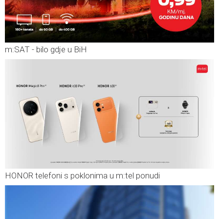
m:SAT - bilo gdje u BiH
HONOR telefoni s poklonima u m:tel ponudi