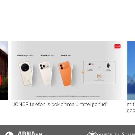
HONOR telefoni s poklonima u m:tel ponudi
m:t
dob