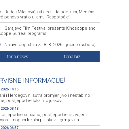
Rudari Milanovića ubijedili da ode kući, Memčić
0
eć ponovo vratio u jamu 'Raspotočje'
Sarajevo Film Festival presents Kinoscope and
3
scope Surreal programs
Najave događaja za 8. 8. 2026. godine (subota)
0
Fire breaks out across more than 40 hectares in
8
fena.news
fena.biz
, firefighters and Air Tractors on the ground
Zelenski doputovao u Beograd, sutra sastanak s
5
ćem
RVISNE INFORMACIJE
|
.2026 14:16
ni i Hercegovini sutra promjenljivo i nestabilno
me, poslijepodne lokalni pljuskovi
.2026 08:18
H prijepodne sunčano, poslijepodne razvojem
nosti mogući lokalni pljuskovi i grmljavina
.2026 06:57