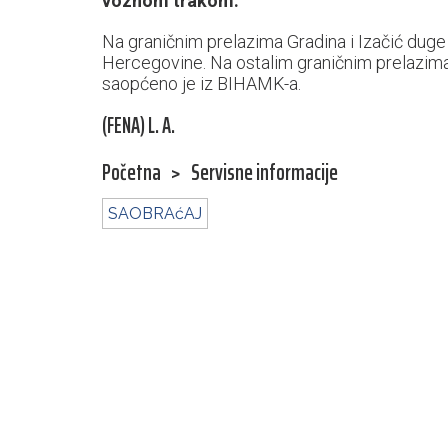
voznom trakom.
Na graničnim prelazima Gradina i Izačić duge s
Hercegovine. Na ostalim graničnim prelazima 
saopćeno je iz BIHAMK-a.
(FENA) L. A.
Početna
>
Servisne informacije
SAOBRAćAJ