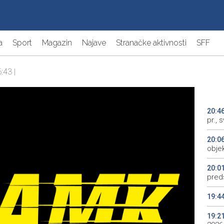
a
Sport
Magazin
Najave
Stranačke aktivnosti
SFF
:43 |
20:4
pr., 
20:0
objek
20:0
preds
19:4
19:2