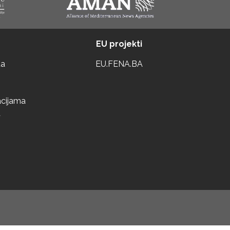
EU projekti
ta
EU.FENA.BA
acijama
a