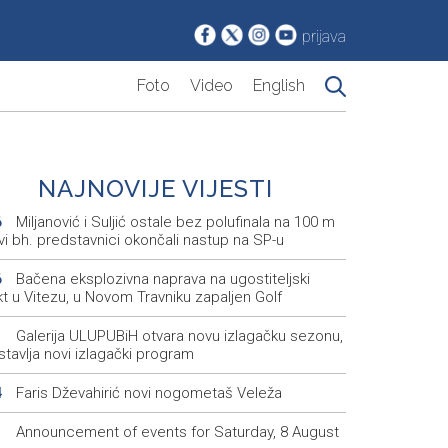
prijava
Foto
Video
English
NAJNOVIJE VIJESTI
Miljanović i Suljić ostale bez polufinala na 100 m
6
svi bh. predstavnici okončali nastup na SP-u
Bačena eksplozivna naprava na ugostiteljski
6
t u Vitezu, u Novom Travniku zapaljen Golf
Galerija ULUPUBiH otvara novu izlagačku sezonu,
1
tavlja novi izlagački program
Faris Dževahirić novi nogometaš Veleža
4
Announcement of events for Saturday, 8 August
1