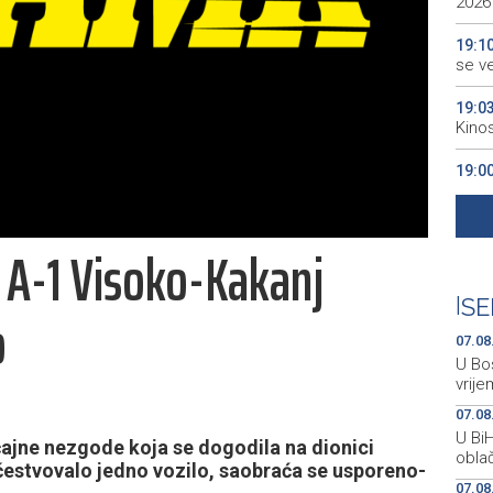
2026
19:1
se v
19:0
Kino
19:0
18:5
Grude
 A-1 Visoko-Kakanj
18:5
Vuči
|
SE
o
07.08
U Bos
vrije
07.08
U Bi
ajne nezgode koja se dogodila na dionici
oblač
čestvovalo jedno vozilo, saobraća se usporeno-
07.08