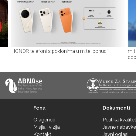
HONOR telefoni s poklonima u m:tel ponudi
m:t
dob
Fena
Dokumenti
O agenciji
Politika kvalite
Misija i vizija
Javne nabavke
Kontakt
Javni oglasi