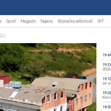
a
Sport
Magazin
Najave
Stranačke aktivnosti
SFF
22 |
19:4
19:2
2026
19:1
se v
19:0
Kino
19:0