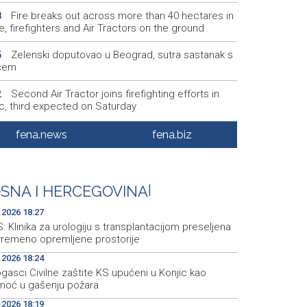
Fire breaks out across more than 40 hectares in
8
, firefighters and Air Tractors on the ground
Zelenski doputovao u Beograd, sutra sastanak s
5
ćem
Second Air Tractor joins firefighting efforts in
2
ic, third expected on Saturday
KCUS: Klinika za urologiju s transplantacijom
7
fena.news
fena.biz
eljena u savremeno opremljene prostorije
Vatrogasci Civilne zaštite KS upućeni u Konjic
4
ispomoć u gašenju požara
SNA I HERCEGOVINA
|
.2026 18:27
 Klinika za urologiju s transplantacijom preseljena
vremeno opremljene prostorije
.2026 18:24
gasci Civilne zaštite KS upućeni u Konjic kao
moć u gašenju požara
.2026 18:19