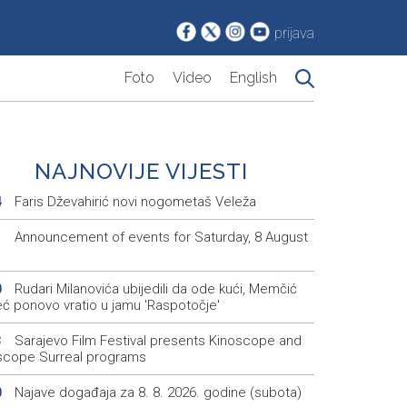
prijava
Foto
Video
English
NAJNOVIJE VIJESTI
Faris Dževahirić novi nogometaš Veleža
4
Announcement of events for Saturday, 8 August
1
Rudari Milanovića ubijedili da ode kući, Memčić
0
eć ponovo vratio u jamu 'Raspotočje'
Sarajevo Film Festival presents Kinoscope and
3
scope Surreal programs
Najave događaja za 8. 8. 2026. godine (subota)
0