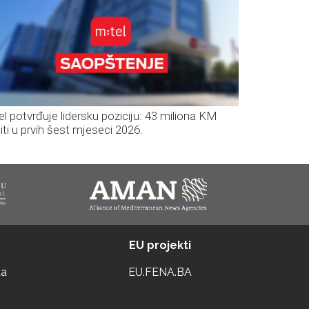
el potvrđuje lidersku poziciju: 43 miliona KM
iti u prvih šest mjeseci 2026.
EU projekti
ta
EU.FENA.BA