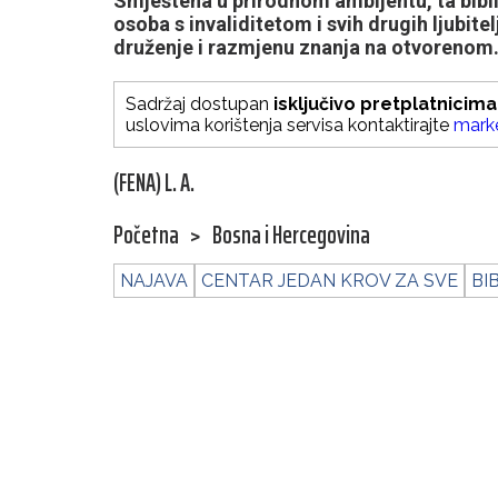
Smještena u prirodnom ambijentu, ta bibli
osoba s invaliditetom i svih drugih ljubitel
druženje i razmjenu znanja na otvorenom
Sadržaj dostupan
isključivo pretplatnicima
uslovima korištenja servisa kontaktirajte
mark
(FENA) L. A.
Početna
>
Bosna i Hercegovina
NAJAVA
CENTAR JEDAN KROV ZA SVE
BI