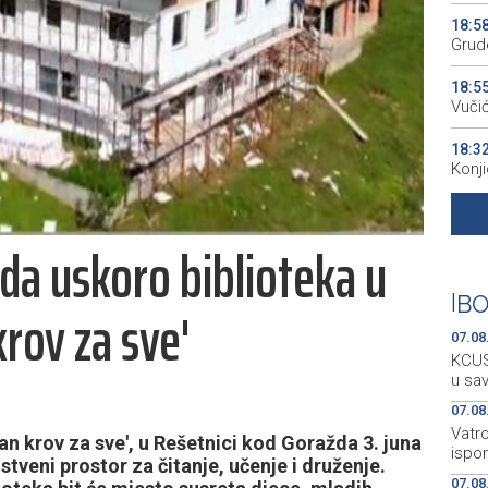
18:5
Grude
18:5
Vuči
18:3
Konj
18:2
pres
da uskoro biblioteka u
18:2
kao 
|
BO
krov za sve'
07.08
KCUS:
u sa
07.08
Vatro
n krov za sve', u Rešetnici kod Goražda 3. juna
ispo
nstveni prostor za čitanje, učenje i druženje.
07.08