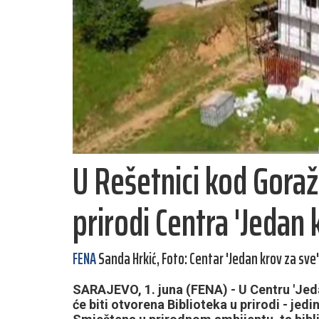
U Rešetnici kod Goraž
prirodi Centra 'Jedan 
FENA
Sanda Hrkić, Foto: Centar 'Jedan krov za sve'
SARAJEVO, 1. juna (FENA) - U Centru 'Jeda
će biti otvorena Biblioteka u prirodi - jedi