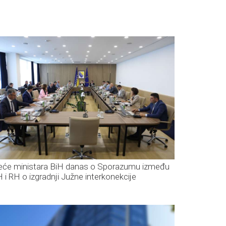
jeće ministara BiH danas o Sporazumu između
H i RH o izgradnji Južne interkonekcije