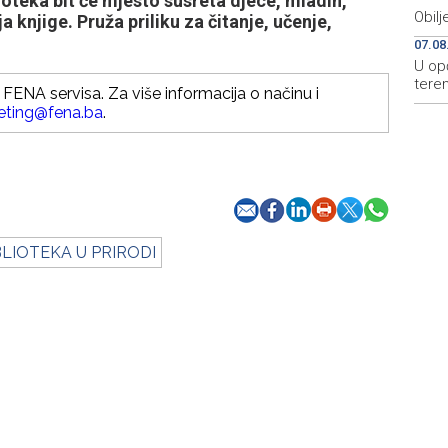
oteka bit će mjesto susreta djece, mladih,
Obilj
ja knjige. Pruža priliku za čitanje, učenje,
.
07.08
U opć
teren
FENA servisa. Za više informacija o načinu i
eting@fena.ba
.
BLIOTEKA U PRIRODI