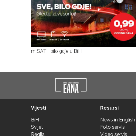
m:SAT - bilo gdje u BiH
Vijesti
Resursi
BiH
News in English
Svijet
Foto servis
Regija
Video servis