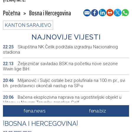
Početna
>
Bosna i Hercegovina
KANTON SARAJEVO
NAJNOVIJE VIJESTI
Skupština NK Čelik podržala izgradnju Nacionalnog
22:25
stadiona
Željezničar savladao BSK na početku nove sezone
22:13
Wwin lige BiH
Miljanović i Suljić ostale bez polufinala na 100 m pr., svi
20:46
bh. predstavnici okončali nastup na SP-u
Bačena eksplozivna naprava na ugostiteljski objekt u
20:06
Vitezu, u Novom Travniku zapaljen Golf
fena.news
fena.biz
Galerija ULUPUBiH otvara novu izlagačku sezonu,
20:01
predstavlja novi izlagački program
|
BOSNA I HERCEGOVINA
|
Faris Dževahirić novi nogometaš Veleža
19:44