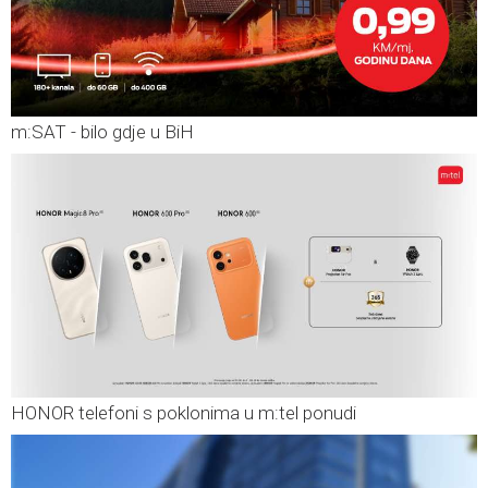
m:SAT - bilo gdje u BiH
HONOR telefoni s poklonima u m:tel ponudi