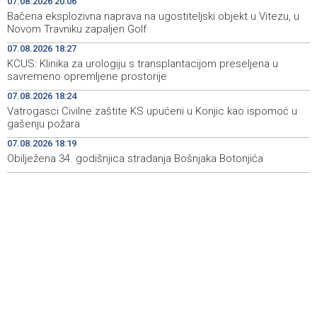
07.08.2026 20:06
Bačena eksplozivna naprava na ugostiteljski objekt u Vitezu, u
Announcement of events for Saturday, 8 August 2026
19:21
Novom Travniku zapaljen Golf
07.08.2026 18:27
Rudari Milanovića ubijedili da ode kući, Memčić se već
19:10
KCUS: Klinika za urologiju s transplantacijom preseljena u
ponovo vratio u jamu 'Raspotočje'
savremeno opremljene prostorije
Sarajevo Film Festival presents Kinoscope and
19:03
07.08.2026 18:24
Kinoscope Surreal programs
Vatrogasci Civilne zaštite KS upućeni u Konjic kao ispomoć u
gašenju požara
Najave događaja za 8. 8. 2026. godine (subota)
19:00
07.08.2026 18:19
Obilježena 34. godišnjica stradanja Bošnjaka Botonjića