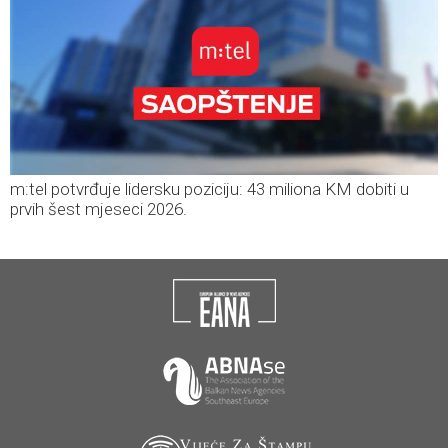
m:tel potvrđuje lidersku poziciju: 43 miliona KM dobiti u
prvih šest mjeseci 2026.