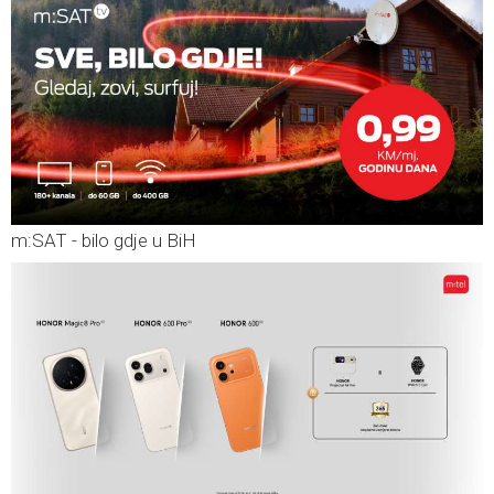
m:SAT - bilo gdje u BiH