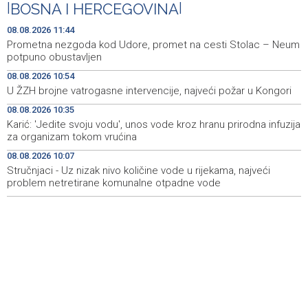
|
BOSNA I HERCEGOVINA
|
Zračna luka Split rekordna u Hrvatskoj sa 770 tisuća
11:16
putnika u srpnju
08.08.2026 11:44
Prometna nezgoda kod Udore, promet na cesti Stolac – Neum
Svečani doček Zelenskog u Beogradu, u fokusu
11:09
potpuno obustavljen
razgovora odnosi Srbije i Ukrajine
08.08.2026 10:54
U ŽZH brojne vatrogasne intervencije, najveći požar u Kongori
U ŽZH brojne vatrogasne intervencije, najveći požar u
10:54
Kongori
08.08.2026 10:35
Karić: 'Jedite svoju vodu', unos vode kroz hranu prirodna infuzija
Karić: 'Jedite svoju vodu', unos vode kroz hranu prirodna
10:35
za organizam tokom vrućina
infuzija za organizam tokom vrućina
08.08.2026 10:07
Stručnjaci - Uz nizak nivo količine vode u rijekama, najveći
Obustavljen saobraćaj na magistralnoj cesti Stolac-
10:08
Neum, kod mjesta Udora, zbog nezgode
problem netretirane komunalne otpadne vode