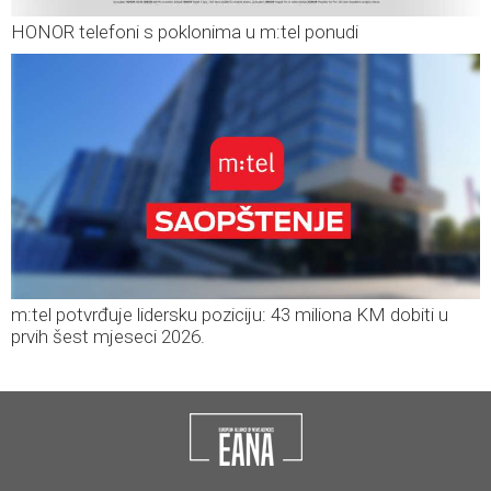
HONOR telefoni s poklonima u m:tel ponudi
m:tel potvrđuje lidersku poziciju: 43 miliona KM dobiti u
prvih šest mjeseci 2026.