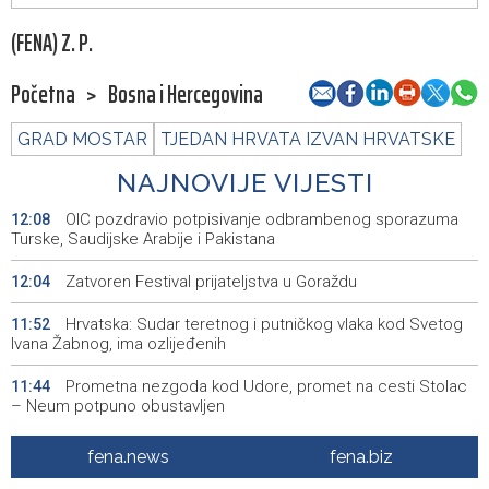
(FENA) Z. P.
Početna
>
Bosna i Hercegovina
GRAD MOSTAR
TJEDAN HRVATA IZVAN HRVATSKE
NAJNOVIJE VIJESTI
OIC pozdravio potpisivanje odbrambenog sporazuma
12:08
Turske, Saudijske Arabije i Pakistana
Zatvoren Festival prijateljstva u Goraždu
12:04
Hrvatska: Sudar teretnog i putničkog vlaka kod Svetog
11:52
Ivana Žabnog, ima ozlijeđenih
Prometna nezgoda kod Udore, promet na cesti Stolac
11:44
– Neum potpuno obustavljen
'ELVIS, moj komšija' najbolji muzički dokumentarni film na
11:27
fena.news
fena.biz
City film festu u Niškoj Banji