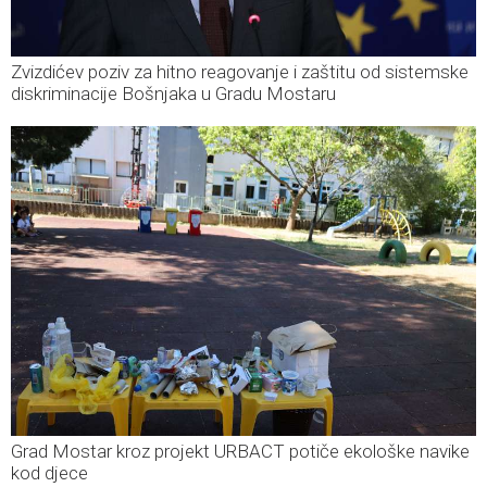
Zvizdićev poziv za hitno reagovanje i zaštitu od sistemske
diskriminacije Bošnjaka u Gradu Mostaru
Grad Mostar kroz projekt URBACT potiče ekološke navike
kod djece