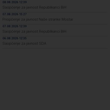
08.08.2026 12:39
Iran 'vrlo blizu' dogovora s Omanom o novoj Hormuškoj
18:09
Saopćenje za javnost Republikanci BiH
brodskoj ruti
07.08.2026 15:27
Priopćenje za javnost Naše stranke Mostar
Koncertom Marije Šerifović večeras se zatvara
18:05
manifestacija 'Dani dijaspore Travnik 2026'
07.08.2026 12:39
Saopćenje za javnost Republikanci BiH
Kod mosta Brčko - Gunja pronađene kosti, vještaci
17:26
sudske medicine utvrđuju porijeklo
06.08.2026 12:35
Saopćenje za javnost SDA
'Pekijada' u Varešu okupila 37 ekipa iz četiri države
17:15
regiona