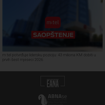
m:tel potvrđuje lidersku poziciju: 43 miliona KM dobiti u
prvih šest mjeseci 2026.