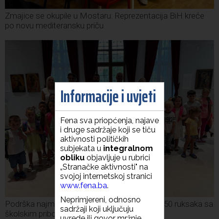
Zmajice se okupile u Mostaru: Reprezentacija BiH kreće
po novu mediteransku priču
Informacije i uvjeti
Fena sva priopćenja, najave
i druge sadržaje koji se tiču
aktivnosti političkih
subjekata u
integralnom
obliku
objavljuje u rubrici
„Stranačke aktivnosti" na
svojoj internetskoj stranici
www.fena.ba
.
Neprimjereni, odnosno
Podrška najmlađima: U Mostaru podijeljeno 50 ruksaka sa
sadržaji koji uključuju
školskim priborom
uvrede ili govor mržnje,