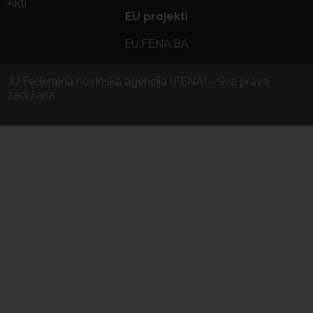
Akti
EU projekti
EU.FENA.BA
JU Federalna novinska agencija (FENA) - Sva prava
zadržana