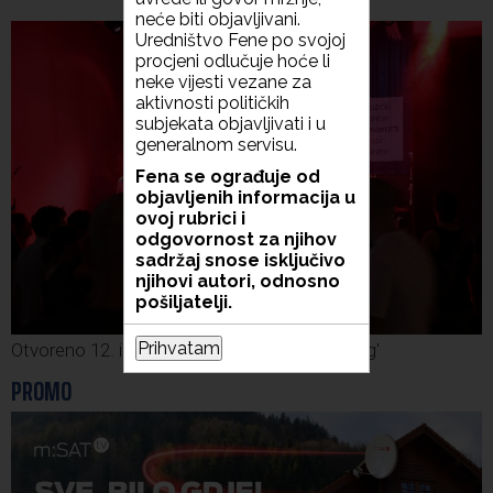
neće biti objavljivani.
Uredništvo Fene po svojoj
procjeni odlučuje hoće li
neke vijesti vezane za
aktivnosti političkih
subjekata objavljivati i u
generalnom servisu.
Fena se ograđuje od
objavljenih informacija u
ovoj rubrici i
odgovornost za njihov
sadržaj snose isključivo
njihovi autori, odnosno
pošiljatelji.
Prihvatam
Otvoreno 12. izdanje gitarijade 'Na putu za jug'
PROMO