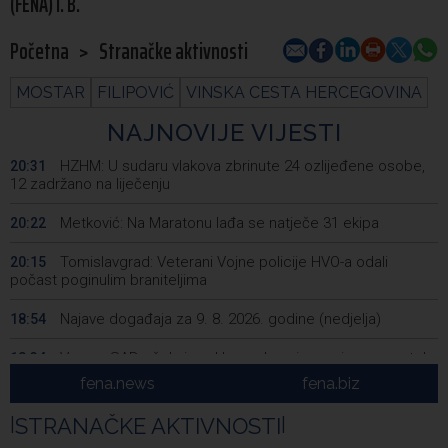
(FENA) I. B.
Početna
>
Stranačke aktivnosti
MOSTAR
FILIPOVIĆ
VINSKA CESTA HERCEGOVINA
NAJNOVIJE VIJESTI
HZHM: U sudaru vlakova zbrinute 24 ozlijeđene osobe,
20:31
12 zadržano na liječenju
Metković: Na Maratonu lađa se natječe 31 ekipa
20:22
Tomislavgrad: Veterani Vojne policije HVO-a odali
20:15
počast poginulim braniteljima
Najave događaja za 9. 8. 2026. godine (nedjelja)
18:54
Vance: SAD očekuje od Irana da osigura siguran protok
18:34
nafte kroz Hormuški moreuz
fena.news
fena.biz
Iranski šef sigurnosti: Hormuški moreuz će ostati
18:21
|
STRANAČKE AKTIVNOSTI
|
zatvoren dok SAD ne ispuni zahtjeve Teherana