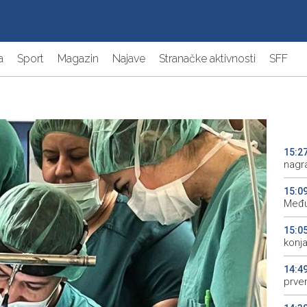
a
Sport
Magazin
Najave
Stranačke aktivnosti
SFF
15:2
nagra
15:0
Među
15:0
konj
14:4
prve