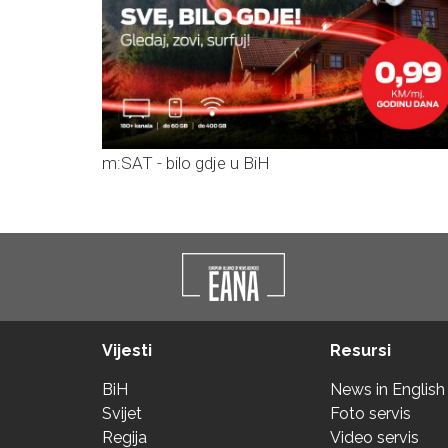
m:SAT - bilo gdje u BiH
Vijesti
Resursi
BiH
News in English
Svijet
Foto servis
Regija
Video servis