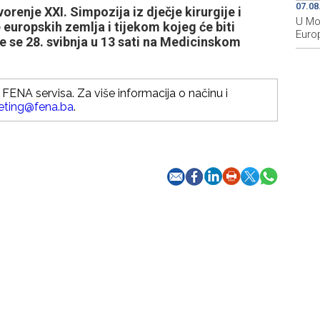
07.08
renje XXI. Simpozija iz dječje kirurgije i
U Mos
e europskih zemlja i tijekom kojeg će biti
Euro
e se 28. svibnja u 13 sati na Medicinskom
FENA servisa. Za više informacija o načinu i
eting@fena.ba
.