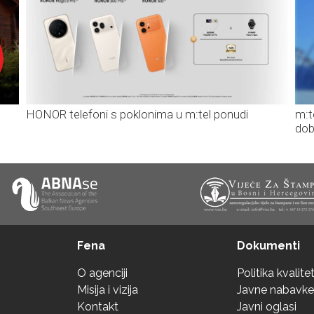
HONOR telefoni s poklonima u m:tel ponudi
m:t
dob
Fena
Dokumenti
O agenciji
Politika kvalite
Misija i vizija
Javne nabavke
Kontakt
Javni oglasi