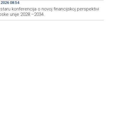
.2026 08:54
taru konferencija o novoj financijskoj perspektivi
pske unije 2028.–2034.