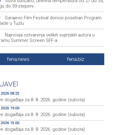
Sutra sunčano, dnevna temperatura od 27 do 33,
0
ugu do 39 stepeni
Sarajevo Film Festival donosi poseban Program
3
lade u Tuzlu
Najnovija ostvarenja velikih svjetskih autora u
1
ramu Summer Screen SFF-a
Izraelska vojska nastavlja napade na jugu Libana
5
os prekidu vatre i pregovorima
fena.news
fena.biz
Izraelske snage izvršile raciju u gradu na
1
dnoj obali
JAVE
|
Normalizovan saobraćaj na dionici puta Stolac–
4
, kod mjesta Udora, nakon nezgode
.2026 08:25
ve događaja za 8. 8. 2026. godine (subota)
.2026 19:00
ve događaja za 8. 8. 2026. godine (subota)
.2026 15:00
ve događaja za 8. 8. 2026. godine (subota)