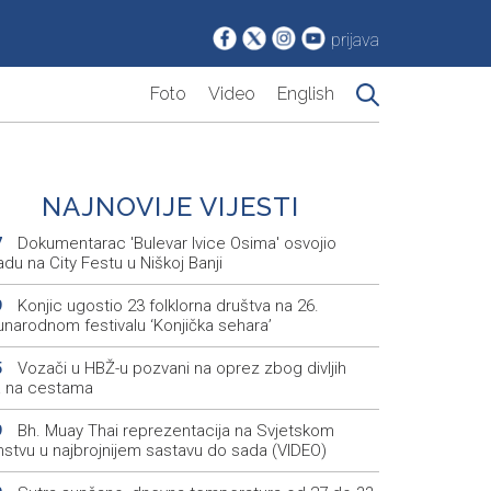
prijava
Foto
Video
English
NAJNOVIJE VIJESTI
Dokumentarac 'Bulevar Ivice Osima' osvojio
7
du na City Festu u Niškoj Banji
Konjic ugostio 23 folklorna društva na 26.
9
narodnom festivalu ‘Konjička sehara’
Vozači u HBŽ-u pozvani na oprez zbog divljih
5
a na cestama
Bh. Muay Thai reprezentacija na Svjetskom
9
nstvu u najbrojnijem sastavu do sada (VIDEO)