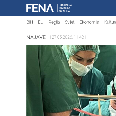
BiH
EU
Regija
Svijet
Ekonomija
Kultur
NAJAVE
| 27.05.2026. 11:43 |