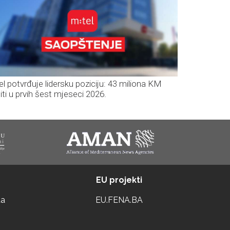
el potvrđuje lidersku poziciju: 43 miliona KM
iti u prvih šest mjeseci 2026.
EU projekti
ta
EU.FENA.BA