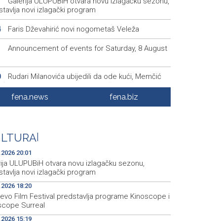
Galerija ULUPUBiH otvara novu izlagačku sezonu,
1
tavlja novi izlagački program
Faris Dževahirić novi nogometaš Veleža
4
Announcement of events for Saturday, 8 August
1
Rudari Milanovića ubijedili da ode kući, Memčić
0
eć ponovo vratio u jamu 'Raspotočje'
fena.news
fena.biz
Sarajevo Film Festival presents Kinoscope and
3
scope Surreal programs
Najave događaja za 8. 8. 2026. godine (subota)
0
ULTURA
|
.2026 20:01
rija ULUPUBiH otvara novu izlagačku sezonu,
tavlja novi izlagački program
.2026 18:20
jevo Film Festival predstavlja programe Kinoscope i
scope Surreal
.2026 15:19