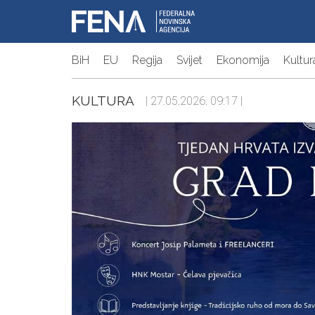
BiH
EU
Regija
Svijet
Ekonomija
Kultur
KULTURA
| 27.05.2026. 09:17 |