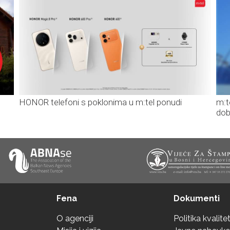
HONOR telefoni s poklonima u m:tel ponudi
m:t
dob
Fena
Dokumenti
O agenciji
Politika kvalite