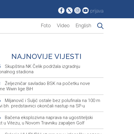
prijava
Foto
Video
English
NAJNOVIJE VIJESTI
Skupština NK Čelik podržala izgradnju
5
onalnog stadiona
Željezničar savladao BSK na početku nove
3
ne Wwin lige BiH
Miljanović i Suljić ostale bez polufinala na 100 m
6
svi bh. predstavnici okončali nastup na SP-u
Bačena eksplozivna naprava na ugostiteljski
6
t u Vitezu, u Novom Travniku zapaljen Golf