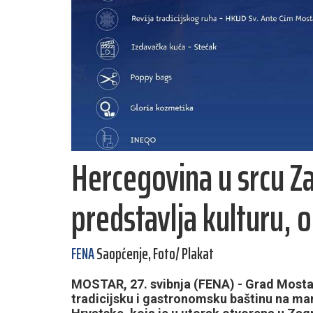
Hercegovina u srcu Z
predstavlja kulturu, o
FENA
Saopćenje, Foto/ Plakat
MOSTAR, 27. svibnja (FENA) - Grad Mostar
tradicijsku i gastronomsku baštinu na man