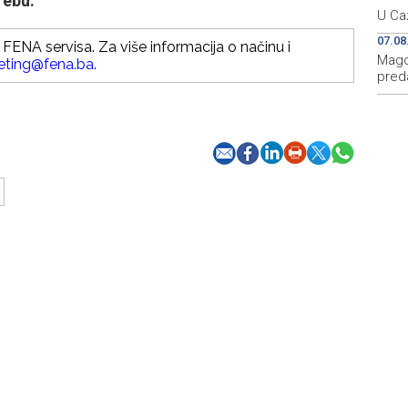
rebu.
U Caz
07.08
FENA servisa. Za više informacija o načinu i
Mago
eting@fena.ba
.
preda