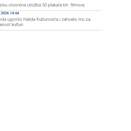
inu otvorena izložba 50 plakata bh. filmova
.2026 14:44
da ugostio Halida Kuburovića i zahvalio mu za
nost kulturi