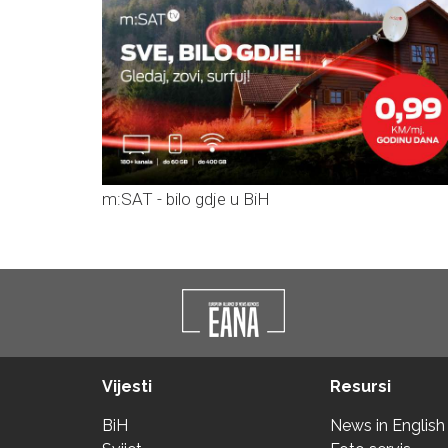
m:SAT - bilo gdje u BiH
Vijesti
Resursi
BiH
News in English