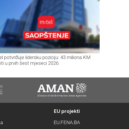
el potvrđuje lidersku poziciju: 43 miliona KM
iti u prvih šest mjeseci 2026.
EU projekti
ta
EU.FENA.BA