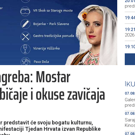
20:0
preds
19:4
19:2
2026
19:1
se v
19:0
agreba: Mostar
Kino
19:0
|
K
bičaje i okuse zavičaja
07.08
Gale
preds
07.08
Sara
 predstavit će svoju bogatu kulturnu,
Kino
ifestaciji Tjedan Hrvata izvan Republike
07.08