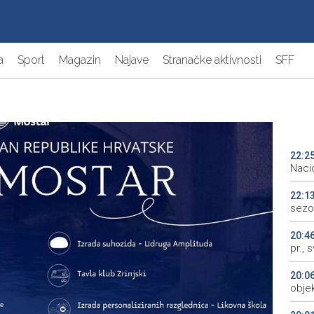
a
Sport
Magazin
Najave
Stranačke aktivnosti
SFF
22:2
Naci
22:1
sezo
20:4
pr., 
20:0
objek