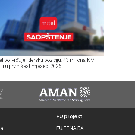
el potvrđuje lidersku poziciju: 43 miliona KM
iti u prvih šest mjeseci 2026.
EU projekti
ta
EU.FENA.BA