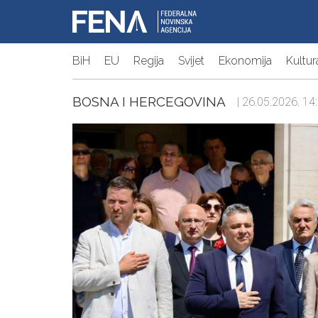
BiH
EU
Regija
Svijet
Ekonomija
Kultur
BOSNA I HERCEGOVINA
| 26.05.2026. 14: