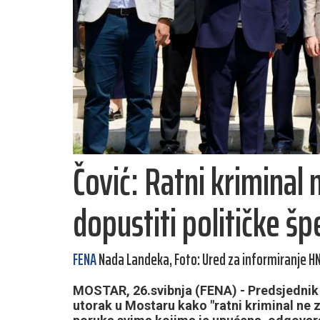
Čović: Ratni kriminal
dopustiti političke šp
FENA
Nada Landeka, Foto: Ured za informiranje H
MOSTAR, 26.svibnja (FENA) - Predsjednik 
utorak u Mostaru kako "ratni kriminal ne z