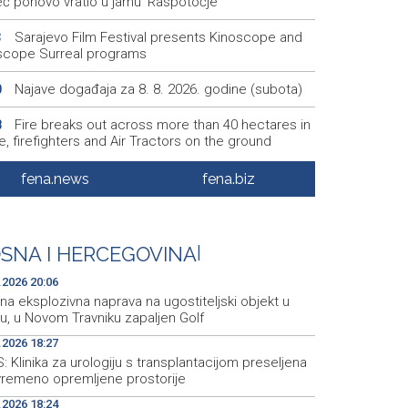
eć ponovo vratio u jamu 'Raspotočje'
Sarajevo Film Festival presents Kinoscope and
3
scope Surreal programs
Najave događaja za 8. 8. 2026. godine (subota)
0
Fire breaks out across more than 40 hectares in
8
, firefighters and Air Tractors on the ground
Zelenski doputovao u Beograd, sutra sastanak s
5
fena.news
fena.biz
ćem
Second Air Tractor joins firefighting efforts in
2
ic, third expected on Saturday
SNA I HERCEGOVINA
|
.2026 20:06
a eksplozivna naprava na ugostiteljski objekt u
u, u Novom Travniku zapaljen Golf
.2026 18:27
 Klinika za urologiju s transplantacijom preseljena
vremeno opremljene prostorije
.2026 18:24