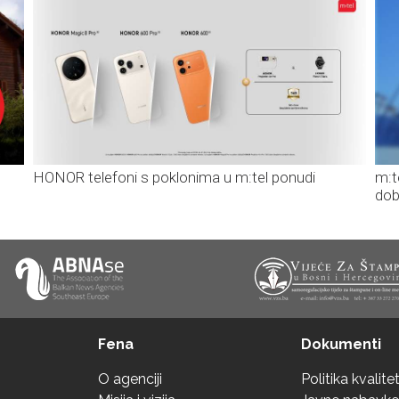
HONOR telefoni s poklonima u m:tel ponudi
m:t
dob
Fena
Dokumenti
O agenciji
Politika kvalite