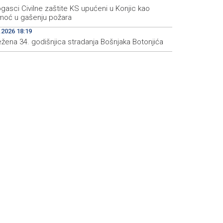
gasci Civilne zaštite KS upućeni u Konjic kao
moć u gašenju požara
.2026 18:19
ežena 34. godišnjica stradanja Bošnjaka Botonjića