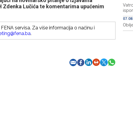
jući na novinarsko pitanje o izjavama
Vatro
iH Zdenka Lučića te komentarima upućenim
ispo
07.08
Obilj
FENA servisa. Za više informacija o načinu i
eting@fena.ba
.