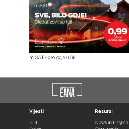
m:SAT - bilo gdje u BiH
Vijesti
Resursi
BiH
News in English