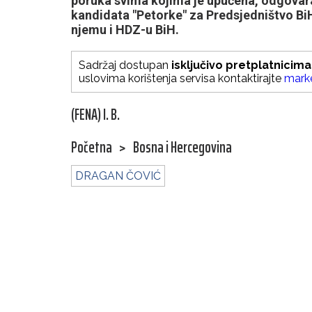
poruka svima kojima je upućena, odgovara
kandidata "Petorke" za Predsjedništvo B
njemu i HDZ-u BiH.
Sadržaj dostupan
isključivo pretplatnicima
uslovima korištenja servisa kontaktirajte
mark
(FENA) I. B.
Početna
>
Bosna i Hercegovina
DRAGAN ČOVIĆ