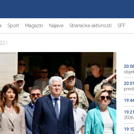
a
Sport
Magazin
Najave
Stranačke aktivnosti
SFF
22 |
20:0
objek
20:0
preds
19:4
19:2
2026
19:1