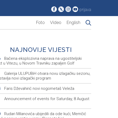
prijava
Foto
Video
English
NAJNOVIJE VIJESTI
Bačena eksplozivna naprava na ugostiteljski
6
t u Vitezu, u Novom Travniku zapaljen Golf
Galerija ULUPUBiH otvara novu izlagačku sezonu,
1
tavlja novi izlagački program
Faris Dževahirić novi nogometaš Veleža
4
Announcement of events for Saturday, 8 August
1
Rudari Milanovića ubijedili da ode kući, Memčić
0