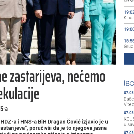
se v
19:0
Kino
19:0
18:5
Grude
18:5
Vuči
 ne zastarijeva, nećemo
18:3
Konj
|
BO
ekulacije
07.08
Bačen
Vitez
NS-a
07.08
KCUS:
HDZ-a i HNS-a BiH Dragan Čović izjavio je u
u sa
astarijeva", poručivši da je to njegova jasna
07.08