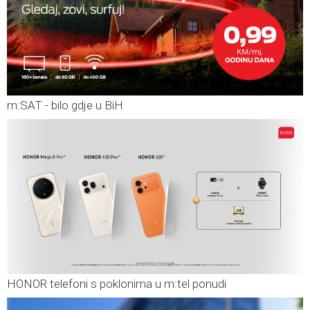
m:SAT - bilo gdje u BiH
HONOR telefoni s poklonima u m:tel ponudi