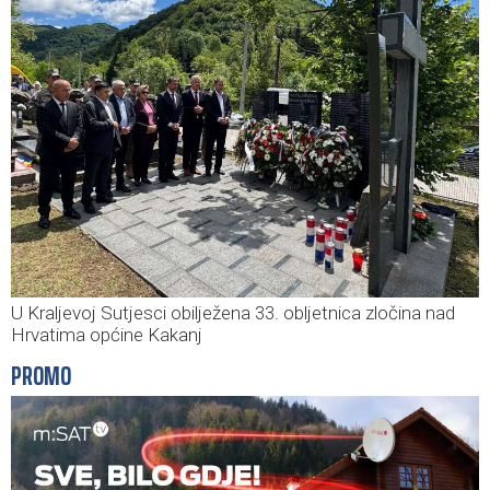
U Kraljevoj Sutjesci obilježena 33. obljetnica zločina nad
Hrvatima općine Kakanj
PROMO