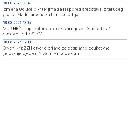
10.08.2026 13:45
Selektor Gjergja saopštio spisak igrača, pripreme
14:30
Izmjena Odluke o kriterijima za raspored sredstava iz tekućeg
Zmajeva kreću 12. augusta
granta 'Međunarodna kulturna suradnja'
Na Sarajevskoj berzi promet 38.367,86 KM
14:29
10.08.2026 13:35
MUP HBŽ-a nije potpisao kolektivni ugovor; Sindikat traži
Vlada FBiH i Ministarstvo osigurali plate i prioritetno
14:25
osnovicu od 520 KM
rješavaju krizu u RMU Zenica
10.08.2026 12:11
Crveni križ ŽZH otvorio prijave za besplatno edukativno
ljetovanje djece u Novom Vinodolskom