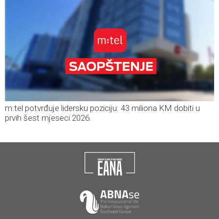
m:tel potvrđuje lidersku poziciju: 43 miliona KM dobiti u
prvih šest mjeseci 2026.