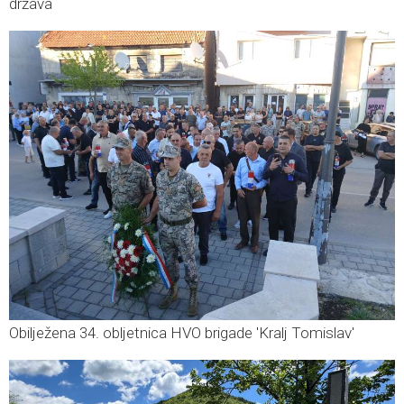
država
Obilježena 34. obljetnica HVO brigade 'Kralj Tomislav'