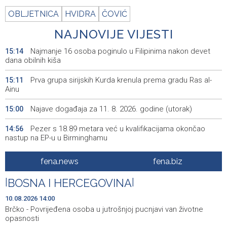
OBLJETNICA
HVIDRA
ČOVIĆ
NAJNOVIJE VIJESTI
Najmanje 16 osoba poginulo u Filipinima nakon devet
15:14
dana obilnih kiša
Prva grupa sirijskih Kurda krenula prema gradu Ras al-
15:11
Ainu
Najave događaja za 11. 8. 2026. godine (utorak)
15:00
Pezer s 18.89 metara već u kvalifikacijama okončao
14:56
nastup na EP-u u Birminghamu
FBiH Government secures funds for overdue wages at
14:53
fena.news
fena.biz
Zenica coal mine
|
BOSNA I HERCEGOVINA
|
Prijatelji životinja traže zabranu korištenja konja za vuču
14:38
turističkih kočija
10.08.2026 14:00
Brčko - Povrijeđena osoba u jutrošnjoj pucnjavi van životne
Saopćenje za javnost SDP BiH
14:34
opasnosti