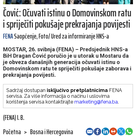
Čović: Očuvati istinu o Domovinskom ratu
i spriječiti pokušaje prekrajanja povijesti
FENA
Saopćenje, Foto/ Ured za informiranje HNS-a
MOSTAR, 26. svibnja (FENA) – Predsjednik HNS-a
BiH Dragan Čović poručio je u utorak u Mostaru da
je obveza današnjih generacija očuvati istinu o
Domovinskom ratu te spriječiti pokušaje zaborava i
prekrajanja povijesti.
Sadržaj dostupan
isključivo pretplatnicima
FENA
servisa. Za više informacija o načinu i uslovima
korištenja servisa kontaktirajte
marketing@fena.ba
.
(FENA) I. B.
Početna
>
Bosna i Hercegovina