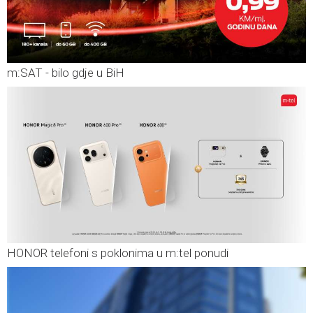
m:SAT - bilo gdje u BiH
HONOR telefoni s poklonima u m:tel ponudi