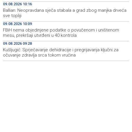
09.08.2026 10:16
Marija Šerifović pred više hiljada posjetitelja na Piroti
10:03
zatvorila 'Dane dijaspore 2026' u Travniku
Ballian: Neopravdana sječa stabala a grad zbog manjka drveća
sve topliji
Kušljugić: Sprječavanje dehidracije i pregrijavanja ključni
09:28
09.08.2026 10:09
za očuvanje zdravlja srca tokom vrućina
FBiH nema objedinjene podatke o povučenom i uništenom
mesu, prekršaji utvrđeni u 40 kontrola
U jami 'Raspotočje' petu noć prenoćilo devet zeničkih
09:27
rudara
09.08.2026 09:28
Kušljugić: Sprječavanje dehidracije i pregrijavanja ključni za
očuvanje zdravlja srca tokom vrućina
Gosti iz regiona okupirali Jahorinu, mnogi zbog popusta
09:20
umjesto mora izabrali planinu