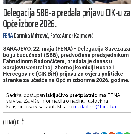
Delegacija SBB-a predala prijavu CIK-u za
Opće izbore 2026.
FENA
Darinka Mitrović, Foto: Amer Kajmović
SARAJEVO, 22. maja (FENA) - Delegacija Saveza za
bolju budućnost (SBB), predvođena predsjednikom
Fahrudinom Radončićem, predala je danas u
Sarajevu Centralnoj izbornoj komisiji Bosne i
Hercegovine (CIK BiH) prijavu za ovjeru političke
stranke za učešće na Općim izborima 2026. godine.
Sadržaj dostupan
isključivo pretplatnicima
FENA
servisa. Za više informacija o načinu i uslovima
korištenja servisa kontaktirajte
marketing@fena.ba
.
(FENA) D. Ć.