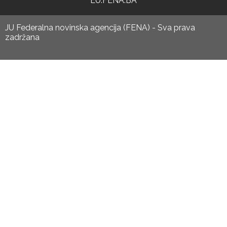
EU.FENA.BA
JU Federalna novinska agencija (FENA) - Sva prava
zadržana