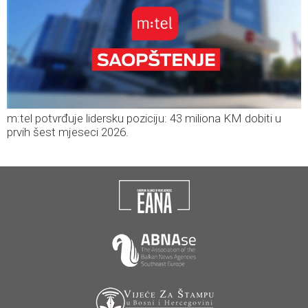
m:tel potvrđuje lidersku poziciju: 43 miliona KM dobiti u
prvih šest mjeseci 2026.