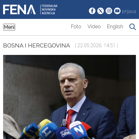
prijava
Foto
Video
English
Meni
BOSNA I HERCEGOVINA
| 22.05.2026. 14:51 |