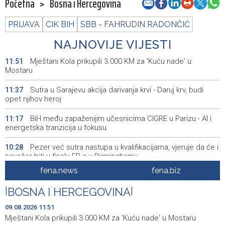
Početna
>
Bosna i Hercegovina
PRIJAVA
CIK BIH
SBB - FAHRUDIN RADONČIĆ
NAJNOVIJE VIJESTI
Mještani Kola prikupili 3.000 KM za 'Kuću nade' u
11:51
Mostaru
Sutra u Sarajevu akcija darivanja krvi - Daruj krv, budi
11:37
opet njihov heroj
BiH među zapaženijim učesnicima CIGRE u Parizu - AI i
11:17
energetska tranzicija u fokusu
Pezer već sutra nastupa u kvalifikacijama, vjeruje da će i
10:28
navečer biti u finalu EP-a u Birminghamu
fena.news
fena.biz
Ballian: Neopravdana sječa stabala a grad zbog manjka
10:16
drveća sve topliji
|
BOSNA I HERCEGOVINA
|
FBiH nema objedinjene podatke o povučenom i
10:09
09.08.2026 11:51
uništenom mesu, prekršaji utvrđeni u 40 kontrola
Mještani Kola prikupili 3.000 KM za 'Kuću nade' u Mostaru