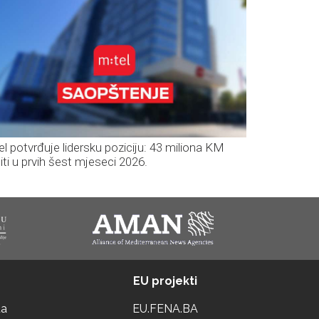
el potvrđuje lidersku poziciju: 43 miliona KM
iti u prvih šest mjeseci 2026.
EU projekti
ta
EU.FENA.BA