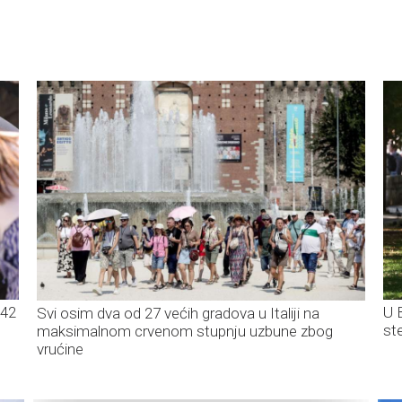
 42
U 
Svi osim dva od 27 većih gradova u Italiji na
st
maksimalnom crvenom stupnju uzbune zbog
vrućine