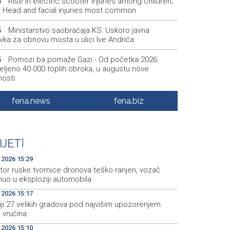
Rise in electric scooter injuries among children;
6
š: Head and facial injuries most common
Ministarstvo saobraćaja KS: Uskoro javna
5
vka za obnovu mosta u ulici Ive Andrića
Pomozi.ba pomaže Gazi - Od početka 2026.
5
eljeno 40.000 toplih obroka, u augustu nove
nosti
Conference on representation of constituent
2
fena.news
fena.biz
es and Others in BiH institutions on August 7
'Šetnica kulture' nastavljena modnom revijom i
2
stavljanjem kozmetike
IJET
|
Prosecutor's Office indicts former Court of BiH
5
.2026 15:29
oyee for alleged embezzlement
tor ruske tvornice dronova teško ranjen, vozač
nuo u eksploziji automobila
.2026 15:17
liji 27 velikih gradova pod najvišim upozorenjem
 vrućina
.2026 15:10