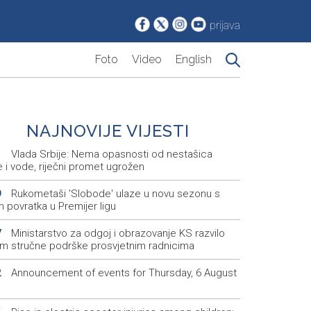
prijava
Foto
Video
English
NAJNOVIJE VIJESTI
Vlada Srbije: Nema opasnosti od nestašica
1
e i vode, riječni promet ugrožen
Rukometaši 'Slobode' ulaze u novu sezonu s
9
m povratka u Premijer ligu
Ministarstvo za odgoj i obrazovanje KS razvilo
7
em stručne podrške prosvjetnim radnicima
Announcement of events for Thursday, 6 August
2