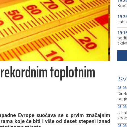
19:2
Bilo
19:2
naba
19:1
podij
aktiv
19:1
peopl
 rekordnim toplotnim
19:1
pred
|
SV
19:0
05.08
empl
Direk
pogi
05.08
U Ita
zapadne Evrope suočava se s prvim značajnim
zbog
ama koje će biti i više od deset stepeni iznad
05.08