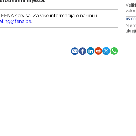
u stotinama mjesta.
Velik
valo
FENA servisa. Za više informacija o načinu i
05.08
eting@fena.ba
.
Njem
ukraj