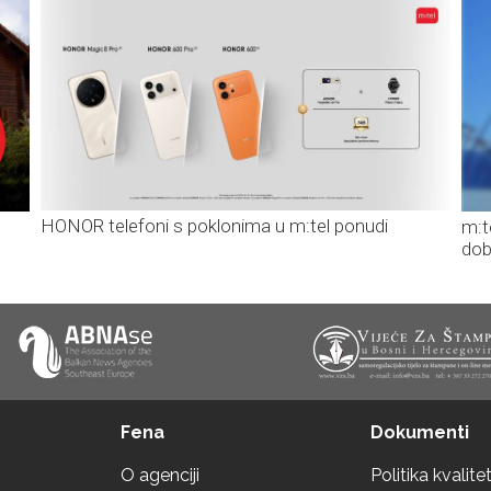
HONOR telefoni s poklonima u m:tel ponudi
m:t
dob
Fena
Dokumenti
O agenciji
Politika kvalite