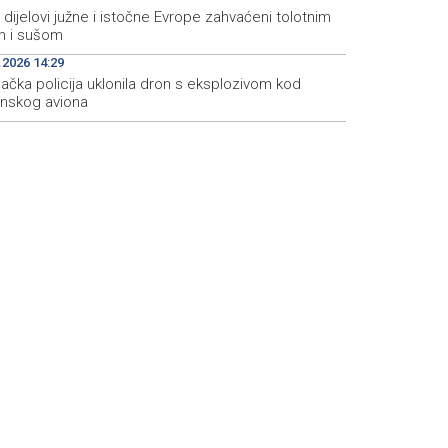
i dijelovi južne i istočne Evrope zahvaćeni tolotnim
m i sušom
.2026 14:29
ačka policija uklonila dron s eksplozivom kod
inskog aviona