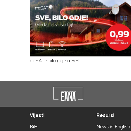
m:SAT - bilo gdje u BiH
Vijesti
Resursi
BiH
News in English