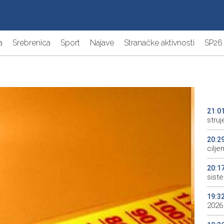
a
Srebrenica
Sport
Najave
Stranačke aktivnosti
SP26
21:0
struj
20:2
cilje
20:1
sist
19:3
2026