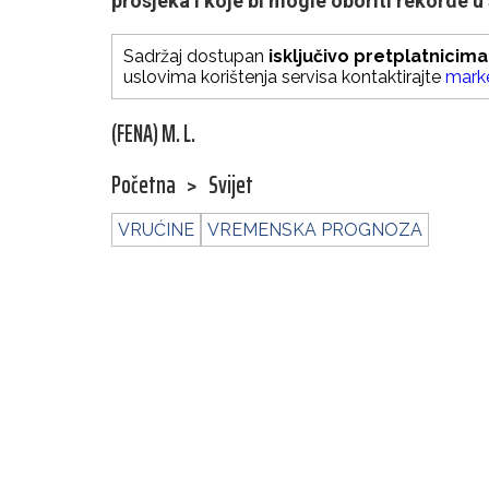
prosjeka i koje bi mogle oboriti rekorde 
Sadržaj dostupan
isključivo pretplatnicima
uslovima korištenja servisa kontaktirajte
mark
(FENA) M. L.
Početna
>
Svijet
VRUĆINE
VREMENSKA PROGNOZA