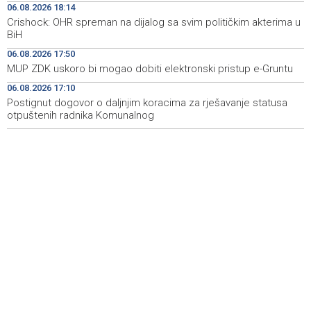
06.08.2026 18:14
Crishock: OHR spreman na dijalog sa svim političkim akterima u
Španska krajnja ljevica i desnica ujedinjene protiv
19:29
BiH
Maroka kao suorganizatora SP 2030.
06.08.2026 17:50
Grad Novi Travnik prvi put izravno dobio sredstva
19:27
MUP ZDK uskoro bi mogao dobiti elektronski pristup e-Gruntu
Europske unije
06.08.2026 17:10
Postignut dogovor o daljnjim koracima za rješavanje statusa
Soreca says SEPA application marks important
19:16
milestone on BiH's EU path
otpuštenih radnika Komunalnog