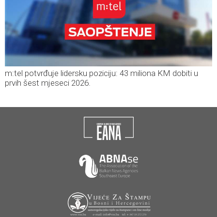
m:tel potvrđuje lidersku poziciju: 43 miliona KM dobiti u
prvih šest mjeseci 2026.