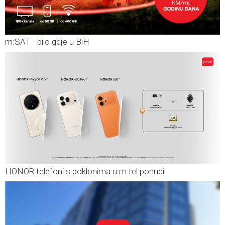
m:SAT - bilo gdje u BiH
HONOR telefoni s poklonima u m:tel ponudi