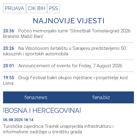
PRIJAVA
CIK BIH
PSS
NAJNOVIJE VIJESTI
Počeo memorijalni turnir 'Streetball Tomislavgrad 2026.
20:36
Branimir Mašić Bani'
Na Vilsonovom šetalištu u Sarajevu predstavljeno 50
20:26
luksuznih i sportskih automobila
Announcement of events for Friday, 7 August 2026
20:01
Drugi Festival bakri okupio mještane i posjetitelje kod
19:55
Livna
Novi Travnik receives first direct EU funding for UNESCO
19:45
fena.news
fena.biz
heritage project
|
BOSNA I HERCEGOVINA
|
Crishock: OHR maintains an open dialogue with all
19:33
political stakeholders in BiH
06.08.2026 18:14
Turistička zajednica Travnik unaprijedila infrastrukturu i
Velika nagrada Britanije ostaje u MotoGP kalendaru do
19:32
informativne sadržaje u središtu grada
2028. godine