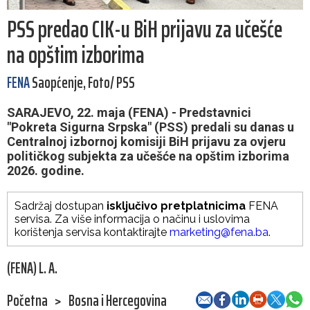
PSS predao CIK-u BiH prijavu za učešće
na opštim izborima
FENA
Saopćenje, Foto/ PSS
SARAJEVO, 22. maja (FENA) - Predstavnici
"Pokreta Sigurna Srpska" (PSS) predali su danas u
Centralnoj izbornoj komisiji BiH prijavu za ovjeru
političkog subjekta za učešće na opštim izborima
2026. godine.
Sadržaj dostupan
isključivo pretplatnicima
FENA
servisa. Za više informacija o načinu i uslovima
korištenja servisa kontaktirajte
marketing@fena.ba
.
(FENA) L. A.
Početna
>
Bosna i Hercegovina