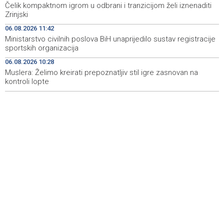
Čelik kompaktnom igrom u odbrani i tranzicijom želi iznenaditi
evidentirali promet putem fiskalnog uređaja
Zrinjski
Na Sarajevskoj berzi današnji promet 114.853,85 KM
14:48
06.08.2026 11:42
Ministarstvo civilnih poslova BiH unaprijedilo sustav registracije
Ovjera knjižica nije odobrovoljila zeničke rudare, u jami
14:48
sportskih organizacija
'Raspotočje' 11 ih protestira
06.08.2026 10:28
Muslera: Želimo kreirati prepoznatljiv stil igre zasnovan na
kontroli lopte