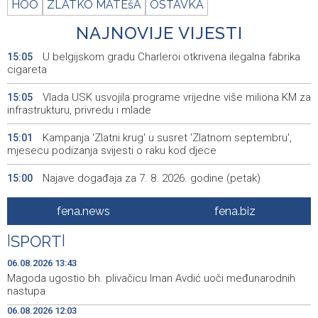
HOO
ZLATKO MATEšA
OSTAVKA
NAJNOVIJE VIJESTI
U belgijskom gradu Charleroi otkrivena ilegalna fabrika
15:05
cigareta
Vlada USK usvojila programe vrijedne više miliona KM za
15:05
infrastrukturu, privredu i mlade
Kampanja 'Zlatni krug' u susret 'Zlatnom septembru',
15:01
mjesecu podizanja svijesti o raku kod djece
Najave događaja za 7. 8. 2026. godine (petak)
15:00
Većina Amerikanaca protivi se ratu na Bliskom istoku
14:56
fena.news
fena.biz
Central Election Commission of BiH fines three parties,
14:54
|
SPORT
|
coalition KM 18,500
06.08.2026 13:43
Učesnici Krajiškog moto-maratona 'Dani slobode 2026'
14:54
Magoda ugostio bh. plivačicu Iman Avdić uoči međunarodnih
odali počast braniocima
nastupa
06.08.2026 12:03
Inspektori u ZDK zatekli 11 obveznika koji nisu
14:51