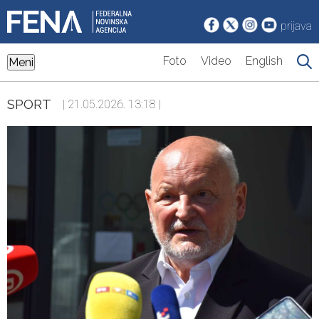
prijava
Foto
Video
English
Meni
SPORT
| 21.05.2026. 13:18 |