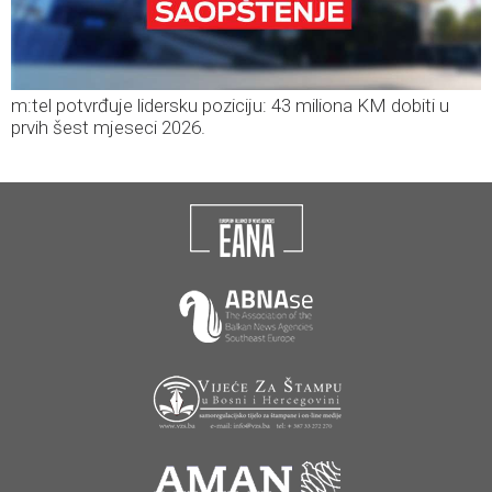
m:tel potvrđuje lidersku poziciju: 43 miliona KM dobiti u
prvih šest mjeseci 2026.