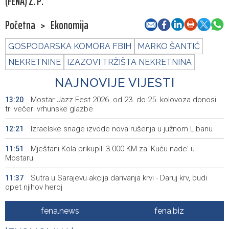
(FENA) Z. P.
Početna
>
Ekonomija
GOSPODARSKA KOMORA FBIH
MARKO ŠANTIĆ
NEKRETNINE
IZAZOVI TRŽIŠTA NEKRETNINA
NAJNOVIJE VIJESTI
Mostar Jazz Fest 2026. od 23. do 25. kolovoza donosi
13:20
tri večeri vrhunske glazbe
Izraelske snage izvode nova rušenja u južnom Libanu
12:21
Mještani Kola prikupili 3.000 KM za 'Kuću nade' u
11:51
Mostaru
Sutra u Sarajevu akcija darivanja krvi - Daruj krv, budi
11:37
opet njihov heroj
BiH među zapaženijim učesnicima CIGRE u Parizu - AI i
11:17
fena.news
fena.biz
energetska tranzicija u fokusu