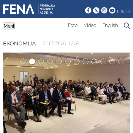
prijava
Foto
Video
English
Meni
EKONOMIJA
| 21.05.2026. 12:58 |