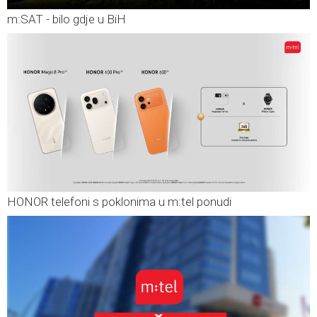
m:SAT - bilo gdje u BiH
HONOR telefoni s poklonima u m:tel ponudi