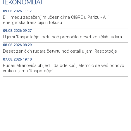
|
EKONOMIJA
|
Pezer već sutra nastupa u kvalifikacijama, vjeruje da će i
10:28
navečer biti u finalu EP-a u Birminghamu
09.08.2026 11:17
BiH među zapaženijim učesnicima CIGRE u Parizu - AI i
Ballian: Neopravdana sječa stabala a grad zbog manjka
10:16
energetska tranzicija u fokusu
drveća sve topliji
09.08.2026 09:27
U jami 'Raspotočje' petu noć prenoćilo devet zeničkih rudara
FBiH nema objedinjene podatke o povučenom i
10:09
uništenom mesu, prekršaji utvrđeni u 40 kontrola
08.08.2026 08:29
Deset zeničkih rudara četvrtu noć ostali u jami Raspotočje
Marija Šerifović pred više hiljada posjetitelja na Piroti
10:03
zatvorila 'Dane dijaspore 2026' u Travniku
07.08.2026 19:10
Rudari Milanovića ubijedili da ode kući, Memčić se već ponovo
vratio u jamu 'Raspotočje'
Kušljugić: Sprječavanje dehidracije i pregrijavanja ključni
09:28
za očuvanje zdravlja srca tokom vrućina