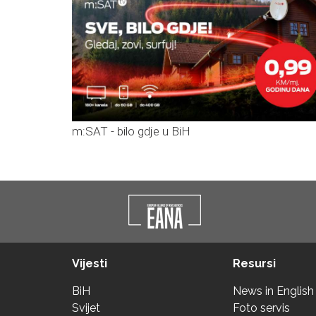
m:SAT - bilo gdje u BiH
Vijesti
Resursi
BiH
News in English
Svijet
Foto servis