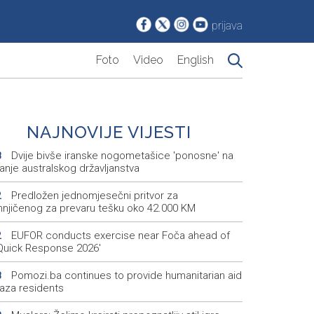
prijava
Foto
Video
English
NAJNOVIJE VIJESTI
Dvije bivše iranske nogometašice 'ponosne' na
8
anje australskog državljanstva
Predložen jednomjesečni pritvor za
2
njičenog za prevaru tešku oko 42.000 KM
EUFOR conducts exercise near Foča ahead of
2
'Quick Response 2026'
Pomozi.ba continues to provide humanitarian aid
8
Gaza residents