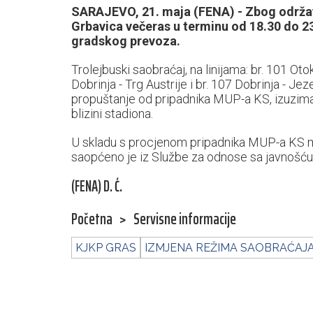
SARAJEVO, 21. maja (FENA) - Zbog održa
Grbavica večeras u terminu od 18.30 do 23
gradskog prevoza.
Trolejbuski saobraćaj, na linijama: br. 101 Otok
Dobrinja - Trg Austrije i br. 107 Dobrinja - Jez
propuštanje od pripadnika MUP-a KS, izuzimaj
blizini stadiona.
U skladu s procjenom pripadnika MUP-a KS 
saopćeno je iz Službe za odnose sa javnošć
(FENA) D. Ć.
Početna
>
Servisne informacije
KJKP GRAS
IZMJENA REŽIMA SAOBRAĆAJ