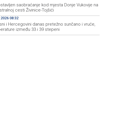
stavljen saobraćanje kod mjesta Donje Vukovije na
tralnoj cesti Živinice-Tojšići
.2026 08:32
sni i Hercegovini danas pretežno sunčano i vruće,
erature između 33 i 39 stepeni