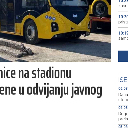
10:2
zasno
10:2
pris
10:1
samo
10:0
Skup
ice na stadionu
10:0
Nere
Konj
|
SE
ene u odvijanju javnog
10:0
06.08
suko
Dana
step
06.08
Duge 
prela
05.08