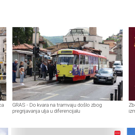
ca
GRAS - Do kvara na tramvaju došlo zbog
Zb
pregrijavanja ulja u diferencijalu
iz