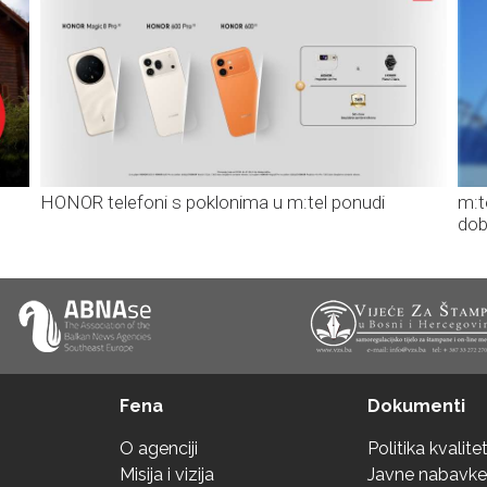
HONOR telefoni s poklonima u m:tel ponudi
m:t
dob
Fena
Dokumenti
O agenciji
Politika kvalite
Misija i vizija
Javne nabavke