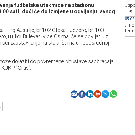
vanja fudbalske utakmice na stadionu
Uspo
magis
.00 sati, doći će do izmjene u odvijanju javnog
05.08
U Bo
a - Trg Austrije, br.102 Otoka - Jezero, br. 103
temp
ero, u ulici Bulevar Ivice Osima, će se odvijati uz
ući zaustavljanje na stajalištima u neposrednoj
može dolaziti do povremene obustave saobraćaja,
u KJKP "Gras".
A