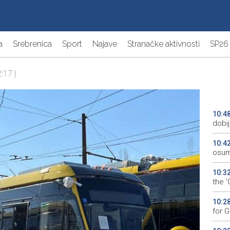
a
Srebrenica
Sport
Najave
Stranačke aktivnosti
SP26
:17 |
10:4
dobij
10:4
osum
10:3
the 
10:2
for 