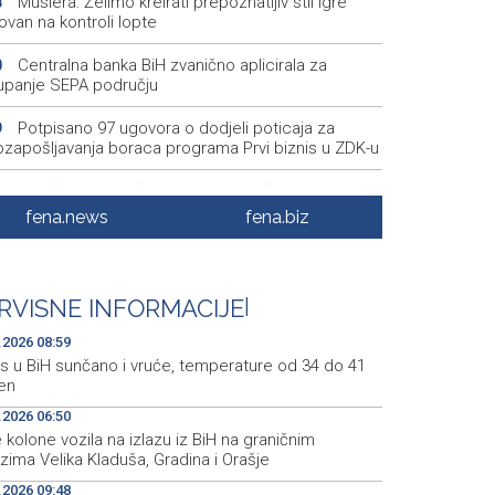
Muslera: Želimo kreirati prepoznatljiv stil igre
8
van na kontroli lopte
Centralna banka BiH zvanično aplicirala za
0
tupanje SEPA području
Potpisano 97 ugovora o dodjeli poticaja za
9
zapošljavanja boraca programa Prvi biznis u ZDK-u
U Prištini se održava konstituirajuća sjednica
5
štine Kosova
fena.news
fena.biz
Multiple fires reported across Herzegovina-
5
tva Canton, firefighters remain deployed near
ic
RVISNE INFORMACIJE
|
Dva izraelska vojnika i jedan Libanac ubijeni u
1
.2026 08:59
bima u južnom Libanu
s u BiH sunčano i vruće, temperature od 34 do 41
en
.2026 06:50
kolone vozila na izlazu iz BiH na graničnim
zima Velika Kladuša, Gradina i Orašje
.2026 09:48