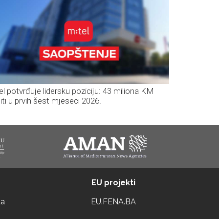
el potvrđuje lidersku poziciju: 43 miliona KM
iti u prvih šest mjeseci 2026.
EU projekti
ta
EU.FENA.BA