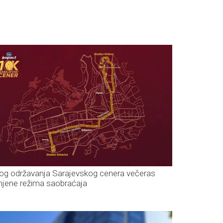
og održavanja Sarajevskog cenera večeras
mjene režima saobraćaja