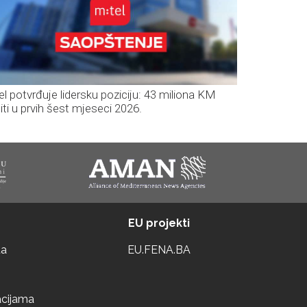
el potvrđuje lidersku poziciju: 43 miliona KM
iti u prvih šest mjeseci 2026.
EU projekti
ta
EU.FENA.BA
acijama