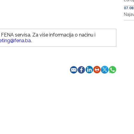
07.08
Najav
FENA servisa. Za više informacija o načinu i
eting@fena.ba
.