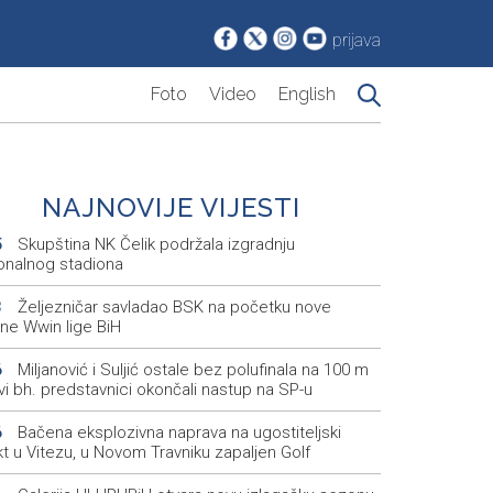
prijava
Foto
Video
English
NAJNOVIJE VIJESTI
Skupština NK Čelik podržala izgradnju
5
onalnog stadiona
Željezničar savladao BSK na početku nove
3
ne Wwin lige BiH
Miljanović i Suljić ostale bez polufinala na 100 m
6
svi bh. predstavnici okončali nastup na SP-u
Bačena eksplozivna naprava na ugostiteljski
6
t u Vitezu, u Novom Travniku zapaljen Golf