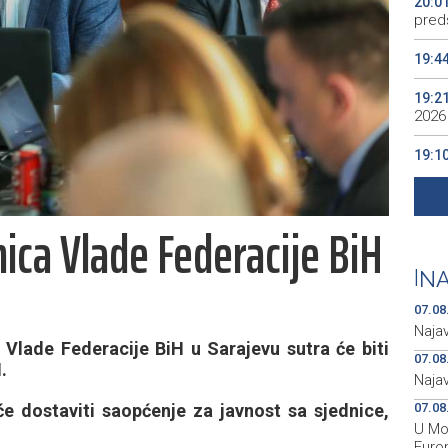
20:0
preds
19:4
19:2
2026
19:1
se v
19:0
nica Vlade Federacije BiH
Kino
19:0
|
NA
07.08
Naja
Vlade Federacije BiH u Sarajevu sutra će biti
07.08
.
Naja
 dostaviti saopćenje za javnost sa sjednice,
07.08
U Mos
Euro