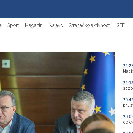
a
Sport
Magazin
Najave
Stranačke aktivnosti
SFF
22:2
Naci
22:1
sezo
20:4
pr., 
20:0
objek