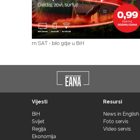
m:SAT - bilo gdje u BiH
Vijesti
Resursi
BiH
News in English
Svijet
Foto servis
Regija
Video servis
Ekonomija