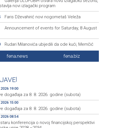
Galerija ULUPUBiH otvara novu izlagačku sezonu,
1
tavlja novi izlagački program
Faris Dževahirić novi nogometaš Veleža
4
Announcement of events for Saturday, 8 August
1
Rudari Milanovića ubijedili da ode kući, Memčić
0
eć ponovo vratio u jamu 'Raspotočje'
fena.news
fena.biz
Sarajevo Film Festival presents Kinoscope and
3
scope Surreal programs
Najave događaja za 8. 8. 2026. godine (subota)
0
JAVE
|
.2026 19:00
ve događaja za 8. 8. 2026. godine (subota)
.2026 15:00
ve događaja za 8. 8. 2026. godine (subota)
.2026 08:54
taru konferencija o novoj financijskoj perspektivi
pske unije 2028.–2034.