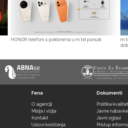
HONOR telefoni s poklonima u m:tel ponudi
m:t
dob
Fena
Dokumenti
O agenciji
Politika kvalite
Misija i vizija
Javne nabavke
Kontakt
Javni oglasi
Uslovi korištenja
Pristup inform