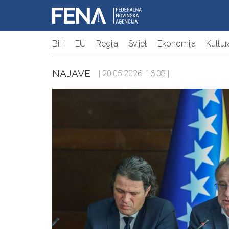
BiH
EU
Regija
Svijet
Ekonomija
Kultur
NAJAVE
| 20.05.2026. 16:08 |