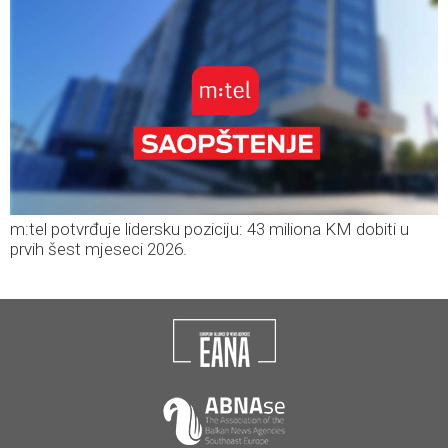
m:tel potvrđuje lidersku poziciju: 43 miliona KM dobiti u
prvih šest mjeseci 2026.