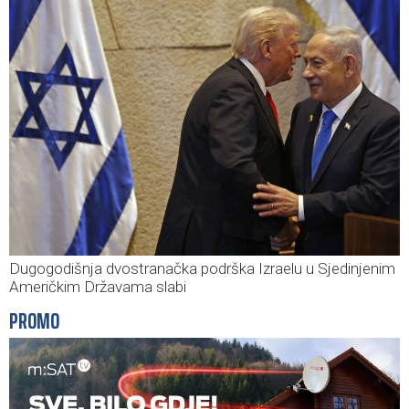
Dugogodišnja dvostranačka podrška Izraelu u Sjedinjenim
Američkim Državama slabi
PROMO