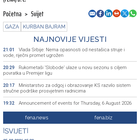
Početna
>
Svijet
GAZA
KURBAN BAJRAM
NAJNOVIJE VIJESTI
Vlada Srbije: Nema opasnosti od nestašica struje i
21:01
vode, riječni promet ugrožen
Rukometaši 'Slobode' ulaze u novu sezonu s ciljem
20:29
povratka u Premijer ligu
Ministarstvo za odgoj i obrazovanje KS razvilo sistem
20:17
stručne podrške prosvjetnim radnicima
Announcement of events for Thursday, 6 August 2026
19:32
Rise in electric scooter injuries among children; Biloš:
19:26
fena.news
fena.biz
Head and facial injuries most common
|
SVIJET
|
Ministarstvo saobraćaja KS: Uskoro javna nabavka za
19:25
obnovu mosta u ulici Ive Andrića