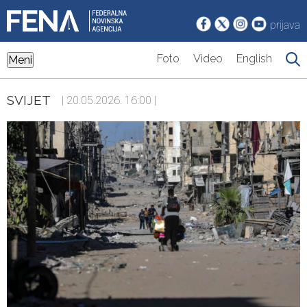
prijava
Foto
Video
English
Meni
SVIJET
| 20.05.2026. 16:00 |