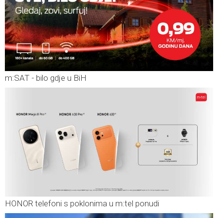
m:SAT - bilo gdje u BiH
HONOR telefoni s poklonima u m:tel ponudi