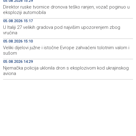
05.08.2026 15:29
Direktor ruske tvornice dronova teško ranjen, vozač poginuo u
Pomozi.ba pomaže Gazi - Od početka 2026. podijeljeno
19:15
eksploziji automobila
40.000 toplih obroka, u augustu nove aktivnosti
05.08.2026 15:17
U Italiji 27 velikih gradova pod najvišim upozorenjem zbog
Conference on representation of constituent peoples
19:12
vrućina
and Others in BiH institutions on August 7
05.08.2026 15:10
'Šetnica kulture' nastavljena modnom revijom i
19:12
Veliki dijelovi južne i istočne Evrope zahvaćeni tolotnim valom i
predstavljanjem kozmetike
sušom
05.08.2026 14:29
Prosecutor's Office indicts former Court of BiH
19:05
employee for alleged embezzlement
Njemačka policija uklonila dron s eksplozivom kod ukrajinskog
aviona