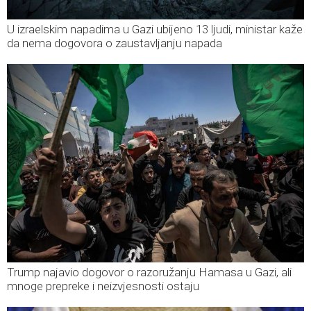
U izraelskim napadima u Gazi ubijeno 13 ljudi, ministar kaže
da nema dogovora o zaustavljanju napada
Trump najavio dogovor o razoružanju Hamasa u Gazi, ali
mnoge prepreke i neizvjesnosti ostaju