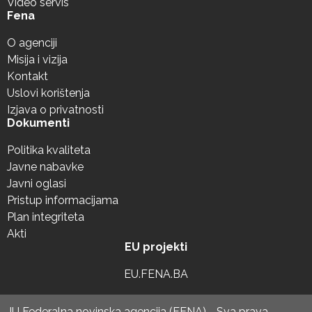
Video servis
Fena
O agenciji
Misija i vizija
Kontakt
Uslovi korištenja
Izjava o privatnosti
Dokumenti
Politika kvaliteta
Javne nabavke
Javni oglasi
Pristup informacijama
Plan integriteta
Akti
EU projekti
EU.FENA.BA
JU Federalna novinska agencija (FENA) - Sva prava