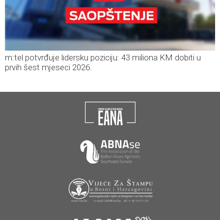
m:tel potvrđuje lidersku poziciju: 43 miliona KM dobiti u
prvih šest mjeseci 2026.