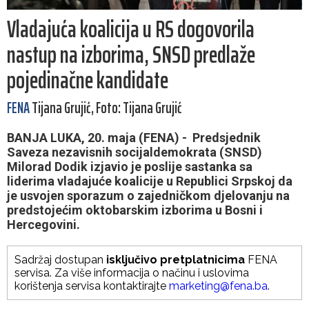
Vladajuća koalicija u RS dogovorila
nastup na izborima, SNSD predlaže
pojedinačne kandidate
FENA
Tijana Grujić, Foto: Tijana Grujić
BANJA LUKA, 20. maja (FENA) - Predsjednik
Saveza nezavisnih socijaldemokrata (SNSD)
Milorad Dodik izjavio je poslije sastanka sa
liderima vladajuće koalicije u Republici Srpskoj da
je usvojen sporazum o zajedničkom djelovanju na
predstojećim oktobarskim izborima u Bosni i
Hercegovini.
Sadržaj dostupan
isključivo pretplatnicima
FENA
servisa. Za više informacija o načinu i uslovima
korištenja servisa kontaktirajte
marketing@fena.ba
.