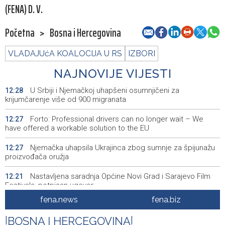
(FENA) D. V.
Početna
>
Bosna i Hercegovina
VLADAJUćA KOALOCIJA U RS
IZBORI
NAJNOVIJE VIJESTI
U Srbiji i Njemačkoj uhapšeni osumnjičeni za
12:28
krijumčarenje više od 900 migranata
Forto: Professional drivers can no longer wait – We
12:27
have offered a workable solution to the EU
Njemačka uhapsila Ukrajinca zbog sumnje za špijunažu
12:27
proizvođača oružja
Nastavljena saradnja Općine Novi Grad i Sarajevo Film
12:21
Festivala, potpisan ugovor
fena.news
fena.biz
Europol: U Srbiji i Njemačkoj uhićeni krijumčari migranata
12:03
iz Sirije
|
BOSNA I HERCEGOVINA
|