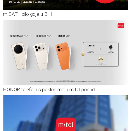
m:SAT - bilo gdje u BiH
HONOR telefoni s poklonima u m:tel ponudi