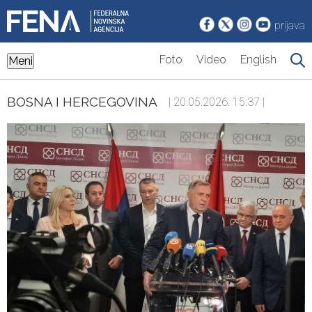
prijava
Foto
Video
English
Meni
BOSNA I HERCEGOVINA
| 20.05.2026. 15:37 |