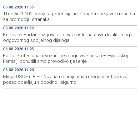
Čelik kompaktnom igrom u odbrani i tranzicijom želi
12:03
06.08.2026 11:55
iznenaditi Zrinjski
TI uočio 1.200 primjera potencijalne zloupotrebe javnih resursa
za promociju stranaka
TI uočio 1.200 primjera potencijalne zloupotrebe javnih
11:55
06.08.2026 11:52
resursa za promociju stranaka
Kurtović i Hadžić razgovarali o važnosti i nastavku kvalitetnog i
odgovornog socijalnog dijaloga
OSCE Mission in BiH: Journalists must be able to work
11:55
freely and safely
06.08.2026 11:25
Forto: Profesionalni vozači ne mogu više čekati – Evropskoj
Kurtović i Hadžić razgovarali o važnosti i nastavku
11:52
komisiji ponudili smo provodivo rješenje
kvalitetnog i odgovornog socijalnog dijaloga
06.08.2026 11:20
Misija OSCE u BiH - Novinari moraju imati mogućnost da svoj
No cases of cyclosporiasis reported in Bosnia and
11:49
Herzegovina as outbreak continues in the U.S.
posao obavljaju slobodno i sigurno