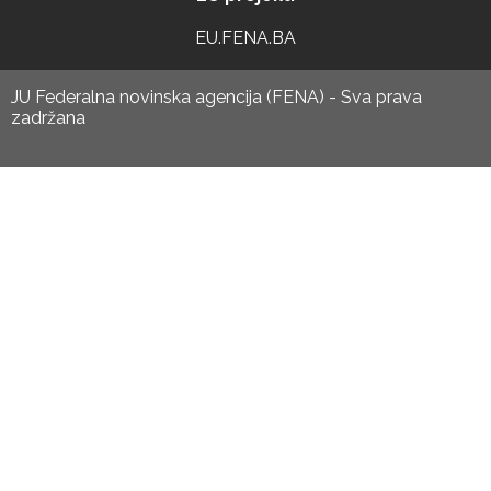
EU.FENA.BA
JU Federalna novinska agencija (FENA) - Sva prava
zadržana