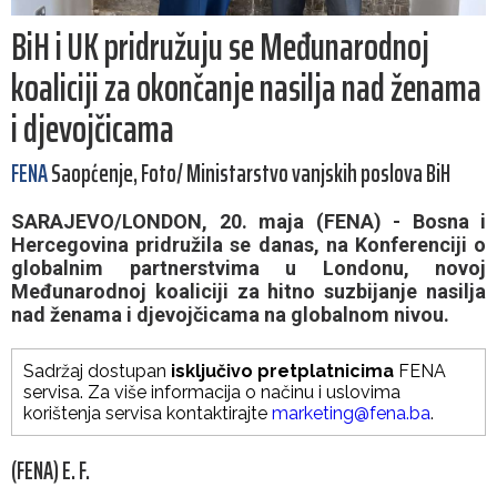
BiH i UK pridružuju se Međunarodnoj
koaliciji za okončanje nasilja nad ženama
i djevojčicama
FENA
Saopćenje, Foto/ Ministarstvo vanjskih poslova BiH
SARAJEVO/LONDON, 20. maja (FENA) - Bosna i
Hercegovina pridružila se danas, na Konferenciji o
globalnim partnerstvima u Londonu, novoj
Međunarodnoj koaliciji za hitno suzbijanje nasilja
nad ženama i djevojčicama na globalnom nivou.
Sadržaj dostupan
isključivo pretplatnicima
FENA
servisa. Za više informacija o načinu i uslovima
korištenja servisa kontaktirajte
marketing@fena.ba
.
(FENA) E. F.