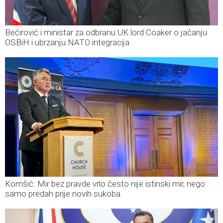
Bećirović i ministar za odbranu UK lord Coaker o jačanju
OSBiH i ubrzanju NATO integracija
Komšić: Mir bez pravde vrlo često nije istinski mir, nego
samo predah prije novih sukoba