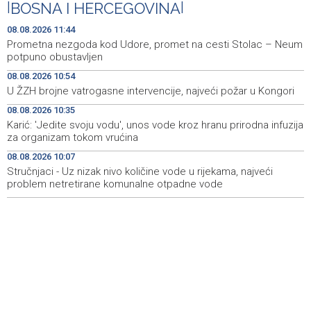
Prometna nezgoda kod Udore, promet na cesti Stolac
11:44
|
BOSNA I HERCEGOVINA
|
– Neum potpuno obustavljen
08.08.2026 11:44
'ELVIS, moj komšija' najbolji muzički dokumentarni film na
11:27
Prometna nezgoda kod Udore, promet na cesti Stolac – Neum
City film festu u Niškoj Banji
potpuno obustavljen
08.08.2026 10:54
Zračna luka Split rekordna u Hrvatskoj sa 770 tisuća
11:16
U ŽZH brojne vatrogasne intervencije, najveći požar u Kongori
putnika u srpnju
08.08.2026 10:35
Svečani doček Zelenskog u Beogradu, u fokusu
11:09
Karić: 'Jedite svoju vodu', unos vode kroz hranu prirodna infuzija
razgovora odnosi Srbije i Ukrajine
za organizam tokom vrućina
08.08.2026 10:07
U ŽZH brojne vatrogasne intervencije, najveći požar u
10:54
Kongori
Stručnjaci - Uz nizak nivo količine vode u rijekama, najveći
problem netretirane komunalne otpadne vode