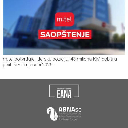
m:tel potvrđuje lidersku poziciju: 43 miliona KM dobiti u
prvih šest mjeseci 2026.