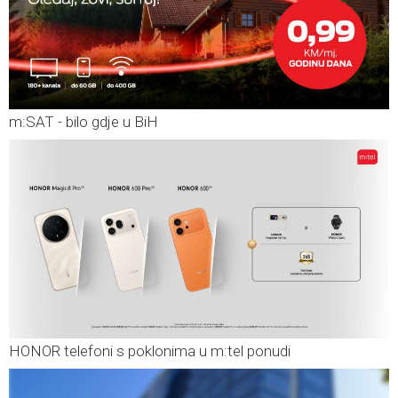
m:SAT - bilo gdje u BiH
HONOR telefoni s poklonima u m:tel ponudi