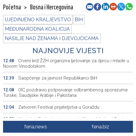
Početna
>
Bosna i Hercegovina
UJEDINJENO KRALJEVSTVO
BIH
MEĐUNARODNA KOALICIJA
NASILJE NAD ŽENAMA I DJEVOJČICAMA
NAJNOVIJE VIJESTI
Crveni križ ŽZH organizira ljetovanje za djecu i mlade u
12:48
Novom Vinodolskom
Saopćenje za javnost Republikanci BiH
12:39
OIC pozdravio potpisivanje odbrambenog sporazuma
12:08
Turske, Saudijske Arabije i Pakistana
Zatvoren Festival prijateljstva u Goraždu
12:04
Hrvatska: Sudar teretnog i putničkog vlaka kod Svetog
11:52
Ivana Žabnog, ima ozlijeđenih
fena.news
fena.biz